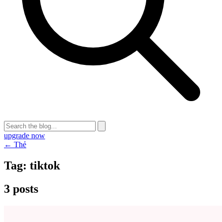
upgrade now
← Thẻ
Tag:
tiktok
3 posts