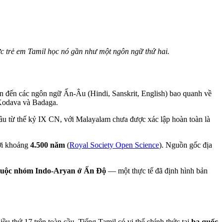
ức trẻ em Tamil học nó gần như một ngôn ngữ thứ hai.
n đến các ngôn ngữ Ấn-Âu (Hindi, Sanskrit, English) bao quanh về
Kodava và Badaga.
 đầu từ thế kỷ IX CN, với Malayalam chưa được xác lập hoàn toàn là
đời khoảng
4.500 năm
(
Royal Society Open Science
). Nguồn gốc địa
 thuộc nhóm Indo-Aryan ở Ấn Độ
— một thực tế đã định hình bản
ều thứ 17 trên toàn cầu. Tiếng Tamil có vị thế chính thức tại
ba quốc