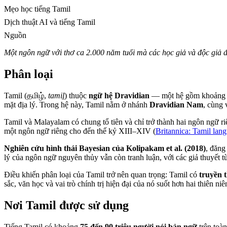
Mẹo học tiếng Tamil
Dịch thuật AI và tiếng Tamil
Nguồn
Một ngôn ngữ với thơ ca 2.000 năm tuổi mà các học giả và độc giả 
Phân loại
Tamil (தமிழ்,
tamiḻ
) thuộc
ngữ hệ Dravidian
— một hệ gồm khoảng 26
mặt địa lý. Trong hệ này, Tamil nằm ở nhánh
Dravidian Nam
, cùng 
Tamil và Malayalam có chung tổ tiên và chỉ trở thành hai ngôn ngữ ri
một ngôn ngữ riêng cho đến thế kỷ XIII–XIV (
Britannica: Tamil lan
Nghiên cứu hình thái Bayesian của Kolipakam et al. (2018)
, đăng
lý của ngôn ngữ nguyên thủy vẫn còn tranh luận, với các giả thuyết
Điều khiến phân loại của Tamil trở nên quan trọng: Tamil có
truyền 
sắc, văn học và vai trò chính trị hiện đại của nó suốt hơn hai thiên niê
Nơi Tamil được sử dụng
Tiếng Tamil có khoảng
75 đến 90 triệu người nói bản ngữ
trên toàn