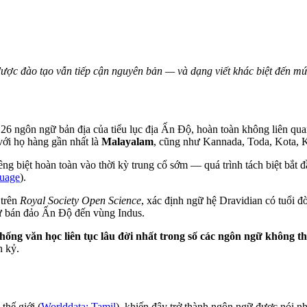
được đào tạo vẫn tiếp cận nguyên bản — và dạng viết khác biệt đến m
 ngôn ngữ bản địa của tiểu lục địa Ấn Độ, hoàn toàn không liên qua
với họ hàng gần nhất là
Malayalam
, cũng như Kannada, Toda, Kota, 
êng biệt hoàn toàn vào thời kỳ trung cổ sớm — quá trình tách biệt bắt
guage
).
 trên
Royal Society Open Science
, xác định ngữ hệ Dravidian có tuổi 
 từ bán đảo Ấn Độ đến vùng Indus.
thống văn học liên tục lâu đời nhất trong số các ngôn ngữ không
n kỷ.
 thế giới (
Worlddata: Tamil
), khiến đây trở thành ngôn ngữ được nói nhi