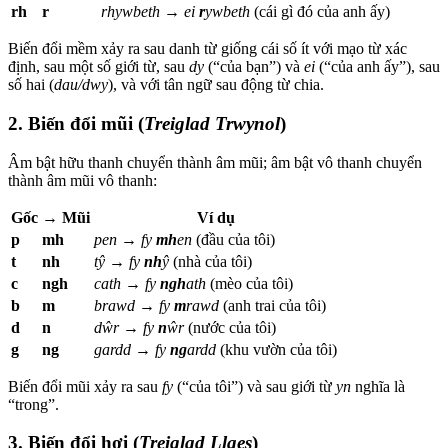
rh
r
rhywbeth
→
ei
r
ywbeth
(cái gì đó của anh ấy)
Biến đổi mềm xảy ra sau danh từ giống cái số ít với mạo từ xác
định, sau một số giới từ, sau
dy
(“của bạn”) và
ei
(“của anh ấy”), sau
số hai (
dau/dwy
), và với tân ngữ sau động từ chia.
2. Biến đổi mũi (
Treiglad Trwynol
)
Âm bật hữu thanh chuyển thành âm mũi; âm bật vô thanh chuyển
thành âm mũi vô thanh:
Gốc
→ Mũi
Ví dụ
p
mh
pen
→
fy
mh
en
(đầu của tôi)
t
nh
tŷ
→
fy
nh
ŷ
(nhà của tôi)
c
ngh
cath
→
fy
ngh
ath
(mèo của tôi)
b
m
brawd
→
fy
m
rawd
(anh trai của tôi)
d
n
dŵr
→
fy
n
ŵr
(nước của tôi)
g
ng
gardd
→
fy
ng
ardd
(khu vườn của tôi)
Biến đổi mũi xảy ra sau
fy
(“của tôi”) và sau giới từ
yn
nghĩa là
“trong”.
3. Biến đổi hơi (
Treiglad Llaes
)