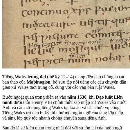
Tiếng Wales trung đại
(thế kỷ 12–14) mang đến cho chúng ta các
bản thảo của
Mabinogion
, bộ sưu tập nổi tiếng các câu chuyện dân
gian xứ Wales thời trung cổ, cùng với các văn bản luật Wales.
Bước ngoặt quan trọng diễn ra vào
năm 1536
, khi
Đạo luật Liên
minh
dưới thời Henry VIII chính thức sáp nhập xứ Wales vào nước
Anh và cấm sử dụng tiếng Wales tại tòa án và các chức vụ công.
Tiếng Wales trở nên bị kỳ thị như một ngôn ngữ của tầng lớp thấp,
và tầng lớp quý tộc nhanh chóng chuyển sang tiếng Anh.
Sau đó là sự kiện quan trọng nhất đối với sự tồn tại của ngôn ngữ