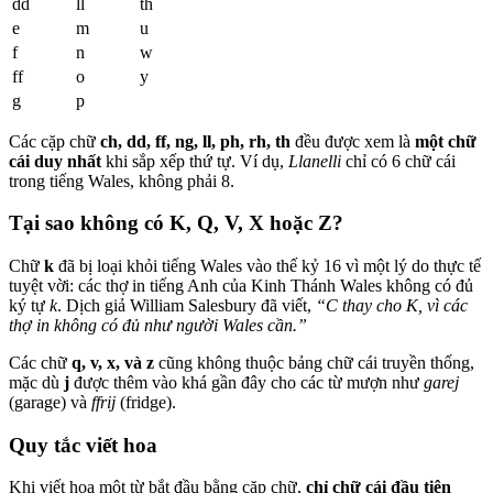
dd
ll
th
e
m
u
f
n
w
ff
o
y
g
p
Các cặp chữ
ch, dd, ff, ng, ll, ph, rh, th
đều được xem là
một chữ
cái duy nhất
khi sắp xếp thứ tự. Ví dụ,
Llanelli
chỉ có 6 chữ cái
trong tiếng Wales, không phải 8.
Tại sao không có K, Q, V, X hoặc Z?
Chữ
k
đã bị loại khỏi tiếng Wales vào thế kỷ 16 vì một lý do thực tế
tuyệt vời: các thợ in tiếng Anh của Kinh Thánh Wales không có đủ
ký tự
k
. Dịch giả William Salesbury đã viết,
“C thay cho K, vì các
thợ in không có đủ như người Wales cần.”
Các chữ
q, v, x, và z
cũng không thuộc bảng chữ cái truyền thống,
mặc dù
j
được thêm vào khá gần đây cho các từ mượn như
garej
(garage) và
ffrij
(fridge).
Quy tắc viết hoa
Khi viết hoa một từ bắt đầu bằng cặp chữ,
chỉ chữ cái đầu tiên