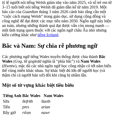
tỷ lệ người nói tiếng Welsh giảm nhẹ vào năm 2025, và số trẻ em từ
3–15 tuổi biết nói tiếng Welsh đã giảm dần kể từ năm 2019. Một
báo cáo của
Guardian
tháng 3 năm 2026 cảnh báo rằng cần một
“cuộc cách mạng Welsh” trong giáo dục, sử dụng cộng đồng và
công nghệ để đạt được các mục tiêu năm 2050. Ngôn ngữ này hiện
an toàn, nhưng những thành quả đạt được vẫn còn mong manh —
một tình trạng quen thuộc với các ngôn ngữ châu Âu nhỏ nhưng
kiên cường khác như
tiếng Iceland
.
Bắc và Nam: Sự chia rẽ phương ngữ
Các phương ngữ tiếng Wales truyền thống được chia thành
Bắc
Wales
(
Gog
, từ
gogledd
nghĩa là “phía bắc”) và
Nam Wales
(
Hwntw
), mặc dù các nhà ngôn ngữ học công nhận có tới năm biến
thể vùng miền khác nhau. Sự khác biệt đủ lớn để người học (và
thậm chí cả người bản xứ) đôi khi cũng bị nhầm lẫn.
Một số từ vựng khác biệt tiêu biểu
Tiếng Anh
Bắc Wales
Nam Wales
Sữa
llefrith
llaeth
Tiền
pres
arian
Bây giờ
rŵan
nawr