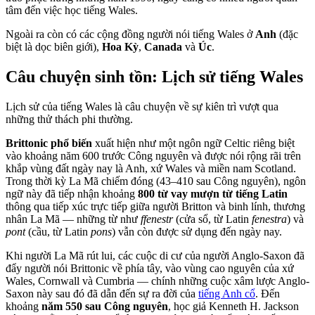
tâm đến việc học tiếng Wales.
Ngoài ra còn có các cộng đồng người nói tiếng Wales ở
Anh
(đặc
biệt là dọc biên giới),
Hoa Kỳ
,
Canada
và
Úc
.
Câu chuyện sinh tồn: Lịch sử tiếng Wales
Lịch sử của tiếng Wales là câu chuyện về sự kiên trì vượt qua
những thử thách phi thường.
Brittonic phổ biến
xuất hiện như một ngôn ngữ Celtic riêng biệt
vào khoảng năm 600 trước Công nguyên và được nói rộng rãi trên
khắp vùng đất ngày nay là Anh, xứ Wales và miền nam Scotland.
Trong thời kỳ La Mã chiếm đóng (43–410 sau Công nguyên), ngôn
ngữ này đã tiếp nhận khoảng
800 từ vay mượn từ tiếng Latin
thông qua tiếp xúc trực tiếp giữa người Britton và binh lính, thương
nhân La Mã — những từ như
ffenestr
(cửa sổ, từ Latin
fenestra
) và
pont
(cầu, từ Latin
pons
) vẫn còn được sử dụng đến ngày nay.
Khi người La Mã rút lui, các cuộc di cư của người Anglo-Saxon đã
đẩy người nói Brittonic về phía tây, vào vùng cao nguyên của xứ
Wales, Cornwall và Cumbria — chính những cuộc xâm lược Anglo-
Saxon này sau đó đã dẫn đến sự ra đời của
tiếng Anh cổ
. Đến
khoảng
năm 550 sau Công nguyên
, học giả Kenneth H. Jackson