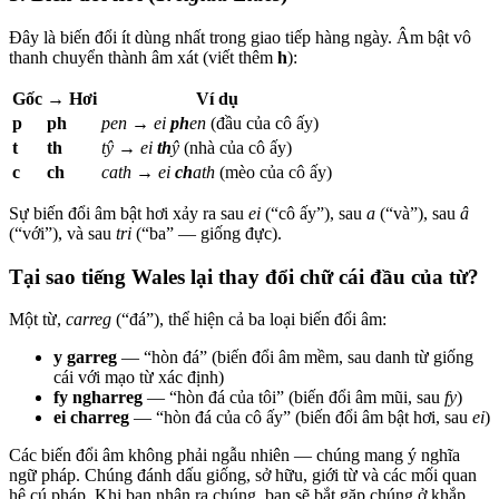
Đây là biến đổi ít dùng nhất trong giao tiếp hàng ngày. Âm bật vô
thanh chuyển thành âm xát (viết thêm
h
):
Gốc
→ Hơi
Ví dụ
p
ph
pen
→
ei
ph
en
(đầu của cô ấy)
t
th
tŷ
→
ei
th
ŷ
(nhà của cô ấy)
c
ch
cath
→
ei
ch
ath
(mèo của cô ấy)
Sự biến đổi âm bật hơi xảy ra sau
ei
(“cô ấy”), sau
a
(“và”), sau
â
(“với”), và sau
tri
(“ba” — giống đực).
Tại sao tiếng Wales lại thay đổi chữ cái đầu của từ?
Một từ,
carreg
(“đá”), thể hiện cả ba loại biến đổi âm:
y garreg
— “hòn đá” (biến đổi âm mềm, sau danh từ giống
cái với mạo từ xác định)
fy ngharreg
— “hòn đá của tôi” (biến đổi âm mũi, sau
fy
)
ei charreg
— “hòn đá của cô ấy” (biến đổi âm bật hơi, sau
ei
)
Các biến đổi âm không phải ngẫu nhiên — chúng mang ý nghĩa
ngữ pháp. Chúng đánh dấu giống, sở hữu, giới từ và các mối quan
hệ cú pháp. Khi bạn nhận ra chúng, bạn sẽ bắt gặp chúng ở khắp