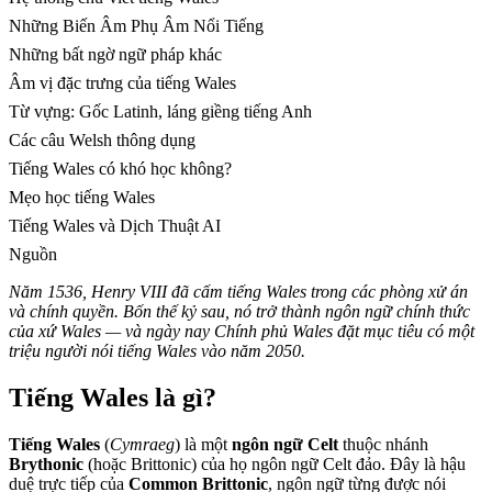
Những Biến Âm Phụ Âm Nổi Tiếng
Những bất ngờ ngữ pháp khác
Âm vị đặc trưng của tiếng Wales
Từ vựng: Gốc Latinh, láng giềng tiếng Anh
Các câu Welsh thông dụng
Tiếng Wales có khó học không?
Mẹo học tiếng Wales
Tiếng Wales và Dịch Thuật AI
Nguồn
Năm 1536, Henry VIII đã cấm tiếng Wales trong các phòng xử án
và chính quyền. Bốn thế kỷ sau, nó trở thành ngôn ngữ chính thức
của xứ Wales — và ngày nay Chính phủ Wales đặt mục tiêu có một
triệu người nói tiếng Wales vào năm 2050.
Tiếng Wales là gì?
Tiếng Wales
(
Cymraeg
) là một
ngôn ngữ Celt
thuộc nhánh
Brythonic
(hoặc Brittonic) của họ ngôn ngữ Celt đảo. Đây là hậu
duệ trực tiếp của
Common Brittonic
, ngôn ngữ từng được nói