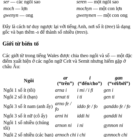
ser
— các ngôi sao
seren
— một ngôi sao
moch
— lợn
mochyn
— một con lợn
gwenyn
— ong
gwenynen
— một con ong
Đây là cách tư duy ngược lại với tiếng Anh, nơi số ít (
tree
) là dạng
gốc và bạn thêm
-s
để thành số nhiều (
trees
).
Giới từ biến tố
Các giới từ trong tiếng Wales được chia theo ngôi và số — một đặc
điểm xuất hiện ở các ngôn ngữ Celt và Semit nhưng hiếm gặp ở
châu Âu:
ar
i
gan
Ngôi
(“trên”)
(“đến/cho”)
(“với/bởi”)
Ngôi 1 số ít (tôi)
arna i
i mi / i fi
gen i
Ngôi 2 số ít (bạn)
arnat ti
i ti
gen ti
arno fe /
Ngôi 3 số ít nam (anh ấy)
iddo fe / fo
ganddo fe / fo
fo
Ngôi 3 số ít nữ (cô ấy)
arni hi
iddi hi
ganddi hi
Ngôi 1 số nhiều (chúng
arnon ni
i ni
gynnon ni
tôi)
Ngôi 2 số nhiều (các bạn)
arnoch chi
i chi
gynnoch chi