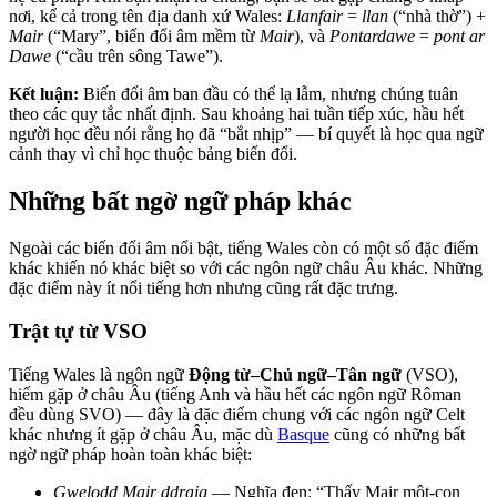
nơi, kể cả trong tên địa danh xứ Wales:
Llanfair
=
llan
(“nhà thờ”) +
Mair
(“Mary”, biến đổi âm mềm từ
Mair
), và
Pontardawe
=
pont ar
Dawe
(“cầu trên sông Tawe”).
Kết luận:
Biến đổi âm ban đầu có thể lạ lẫm, nhưng chúng tuân
theo các quy tắc nhất định. Sau khoảng hai tuần tiếp xúc, hầu hết
người học đều nói rằng họ đã “bắt nhịp” — bí quyết là học qua ngữ
cảnh thay vì chỉ học thuộc bảng biến đổi.
Những bất ngờ ngữ pháp khác
Ngoài các biến đổi âm nổi bật, tiếng Wales còn có một số đặc điểm
khác khiến nó khác biệt so với các ngôn ngữ châu Âu khác. Những
đặc điểm này ít nổi tiếng hơn nhưng cũng rất đặc trưng.
Trật tự từ VSO
Tiếng Wales là ngôn ngữ
Động từ–Chủ ngữ–Tân ngữ
(VSO),
hiếm gặp ở châu Âu (tiếng Anh và hầu hết các ngôn ngữ Rôman
đều dùng SVO) — đây là đặc điểm chung với các ngôn ngữ Celt
khác nhưng ít gặp ở châu Âu, mặc dù
Basque
cũng có những bất
ngờ ngữ pháp hoàn toàn khác biệt:
Gwelodd Mair ddraig
— Nghĩa đen: “Thấy Mair một-con