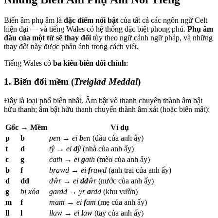
Biến âm phụ âm là
đặc điểm nổi bật
của tất cả các ngôn ngữ Celt
hiện đại — và tiếng Wales có hệ thống đặc biệt phong phú.
Phụ âm
đầu của một từ sẽ thay đổi
tùy theo ngữ cảnh ngữ pháp, và những
thay đổi này được phản ánh trong cách viết.
Tiếng Wales có
ba kiểu biến đổi chính
:
1. Biến đổi mềm (
Treiglad Meddal
)
Đây là loại phổ biến nhất. Âm bật vô thanh chuyển thành âm bật
hữu thanh; âm bật hữu thanh chuyển thành âm xát (hoặc biến mất):
Gốc
→ Mềm
Ví dụ
p
b
pen
→
ei
b
en
(đầu của anh ấy)
t
d
tŷ
→
ei
d
ŷ
(nhà của anh ấy)
c
g
cath
→
ei
g
ath
(mèo của anh ấy)
b
f
brawd
→
ei
f
rawd
(anh trai của anh ấy)
d
dd
dŵr
→
ei
dd
ŵr
(nước của anh ấy)
g
bị xóa
gardd
→
yr
a
rdd
(khu vườn)
m
f
mam
→
ei
f
am
(mẹ của anh ấy)
ll
l
llaw
→
ei
l
aw
(tay của anh ấy)