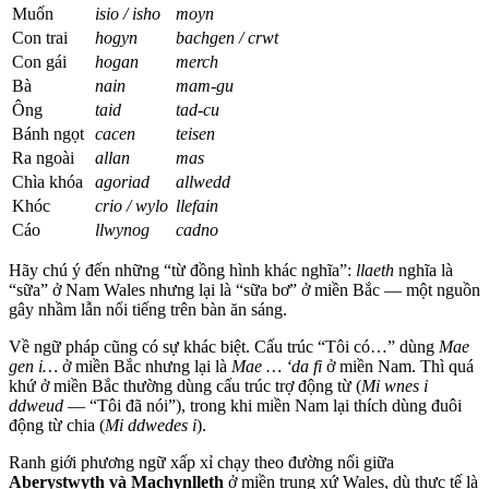
Muốn
isio / isho
moyn
Con trai
hogyn
bachgen / crwt
Con gái
hogan
merch
Bà
nain
mam-gu
Ông
taid
tad-cu
Bánh ngọt
cacen
teisen
Ra ngoài
allan
mas
Chìa khóa
agoriad
allwedd
Khóc
crio / wylo
llefain
Cáo
llwynog
cadno
Hãy chú ý đến những “từ đồng hình khác nghĩa”:
llaeth
nghĩa là
“sữa” ở Nam Wales nhưng lại là “sữa bơ” ở miền Bắc — một nguồn
gây nhầm lẫn nổi tiếng trên bàn ăn sáng.
Về ngữ pháp cũng có sự khác biệt. Cấu trúc “Tôi có…” dùng
Mae
gen i…
ở miền Bắc nhưng lại là
Mae … ‘da fi
ở miền Nam. Thì quá
khứ ở miền Bắc thường dùng cấu trúc trợ động từ (
Mi wnes i
ddweud
— “Tôi đã nói”), trong khi miền Nam lại thích dùng đuôi
động từ chia (
Mi ddwedes i
).
Ranh giới phương ngữ xấp xỉ chạy theo đường nối giữa
Aberystwyth và Machynlleth
ở miền trung xứ Wales, dù thực tế là