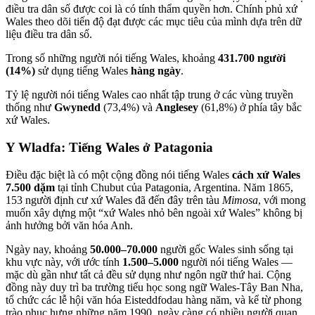
điều tra dân số được coi là có tính thẩm quyền hơn. Chính phủ xứ
Wales theo dõi tiến độ đạt được các mục tiêu của mình dựa trên dữ
liệu điều tra dân số.
Trong số những người nói tiếng Wales, khoảng
431.700 người
(14%)
sử dụng tiếng Wales
hàng ngày
.
Tỷ lệ người nói tiếng Wales cao nhất tập trung ở các vùng truyền
thống như
Gwynedd
(73,4%) và
Anglesey
(61,8%) ở phía tây bắc
xứ Wales.
Y Wladfa: Tiếng Wales ở Patagonia
Điều đặc biệt là có một cộng đồng nói tiếng Wales
cách xứ Wales
7.500 dặm
tại tỉnh Chubut của Patagonia, Argentina. Năm 1865,
153 người định cư xứ Wales đã đến đây trên tàu
Mimosa
, với mong
muốn xây dựng một “xứ Wales nhỏ bên ngoài xứ Wales” không bị
ảnh hưởng bởi văn hóa Anh.
Ngày nay, khoảng
50.000–70.000
người gốc Wales sinh sống tại
khu vực này, với ước tính
1.500–5.000
người nói tiếng Wales —
mặc dù gần như tất cả đều sử dụng như ngôn ngữ thứ hai. Cộng
đồng này duy trì ba trường tiểu học song ngữ Wales-Tây Ban Nha,
tổ chức các lễ hội văn hóa Eisteddfodau hàng năm, và kể từ phong
trào phục hưng những năm 1990, ngày càng có nhiều người quan