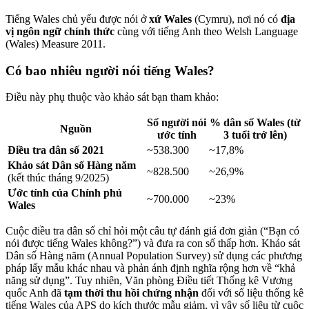
Tiếng Wales chủ yếu được nói ở
xứ Wales
(Cymru), nơi nó có
địa
vị ngôn ngữ chính thức
cùng với tiếng Anh theo Welsh Language
(Wales) Measure 2011.
Có bao nhiêu người nói tiếng Wales?
Điều này phụ thuộc vào khảo sát bạn tham khảo:
Số người nói
% dân số Wales (từ
Nguồn
ước tính
3 tuổi trở lên)
Điều tra dân số 2021
~538.300
~17,8%
Khảo sát Dân số Hàng năm
~828.500
~26,9%
(kết thúc tháng 9/2025)
Ước tính của Chính phủ
~700.000
~23%
Wales
Cuộc điều tra dân số chỉ hỏi một câu tự đánh giá đơn giản (“Bạn có
nói được tiếng Wales không?”) và đưa ra con số thấp hơn. Khảo sát
Dân số Hàng năm (Annual Population Survey) sử dụng các phương
pháp lấy mẫu khác nhau và phản ánh định nghĩa rộng hơn về “khả
năng sử dụng”. Tuy nhiên, Văn phòng Điều tiết Thống kê Vương
quốc Anh đã
tạm thời thu hồi chứng nhận
đối với số liệu thống kê
tiếng Wales của APS do kích thước mẫu giảm, vì vậy số liệu từ cuộc