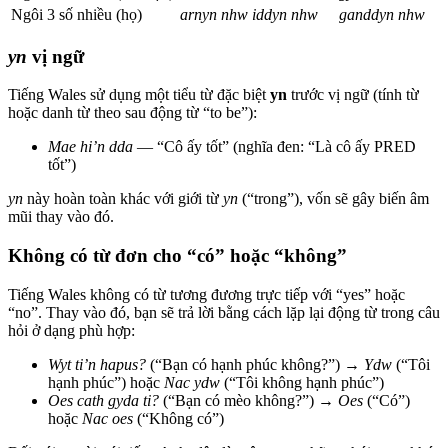
Ngôi 3 số nhiều (họ)
arnyn nhw
iddyn nhw
ganddyn nhw
yn
vị ngữ
Tiếng Wales sử dụng một tiểu từ đặc biệt
yn
trước vị ngữ (tính từ
hoặc danh từ theo sau động từ “to be”):
Mae hi’n dda
— “Cô ấy tốt” (nghĩa đen: “Là cô ấy PRED
tốt”)
yn
này hoàn toàn khác với giới từ
yn
(“trong”), vốn sẽ gây biến âm
mũi thay vào đó.
Không có từ đơn cho “có” hoặc “không”
Tiếng Wales không có từ tương đương trực tiếp với “yes” hoặc
“no”. Thay vào đó, bạn sẽ trả lời bằng cách lặp lại động từ trong câu
hỏi ở dạng phù hợp:
Wyt ti’n hapus?
(“Bạn có hạnh phúc không?”) →
Ydw
(“Tôi
hạnh phúc”) hoặc
Nac ydw
(“Tôi không hạnh phúc”)
Oes cath gyda ti?
(“Bạn có mèo không?”) →
Oes
(“Có”)
hoặc
Nac oes
(“Không có”)