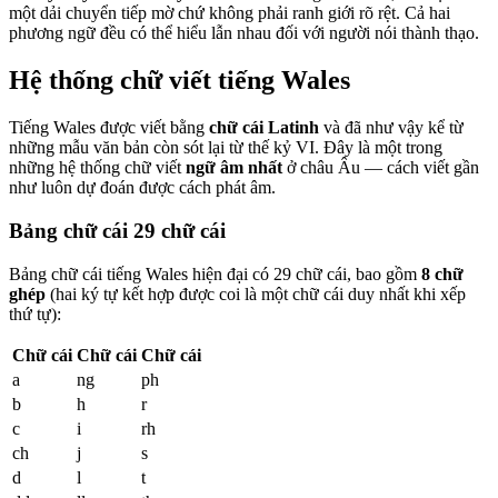
một dải chuyển tiếp mờ chứ không phải ranh giới rõ rệt. Cả hai
phương ngữ đều có thể hiểu lẫn nhau đối với người nói thành thạo.
Hệ thống chữ viết tiếng Wales
Tiếng Wales được viết bằng
chữ cái Latinh
và đã như vậy kể từ
những mẫu văn bản còn sót lại từ thế kỷ VI. Đây là một trong
những hệ thống chữ viết
ngữ âm nhất
ở châu Âu — cách viết gần
như luôn dự đoán được cách phát âm.
Bảng chữ cái 29 chữ cái
Bảng chữ cái tiếng Wales hiện đại có 29 chữ cái, bao gồm
8 chữ
ghép
(hai ký tự kết hợp được coi là một chữ cái duy nhất khi xếp
thứ tự):
Chữ cái
Chữ cái
Chữ cái
a
ng
ph
b
h
r
c
i
rh
ch
j
s
d
l
t