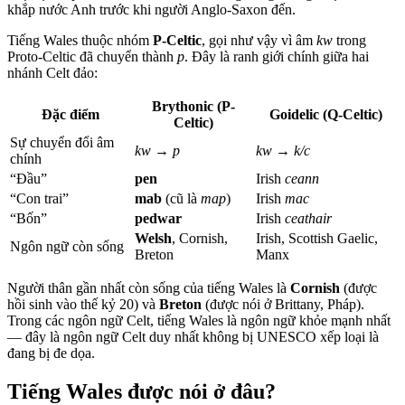
khắp nước Anh trước khi người Anglo-Saxon đến.
Tiếng Wales thuộc nhóm
P-Celtic
, gọi như vậy vì âm
kw
trong
Proto-Celtic đã chuyển thành
p
. Đây là ranh giới chính giữa hai
nhánh Celt đảo:
Brythonic (P-
Đặc điểm
Goidelic (Q-Celtic)
Celtic)
Sự chuyển đổi âm
kw → p
kw → k/c
chính
“Đầu”
pen
Irish
ceann
“Con trai”
mab
(cũ là
map
)
Irish
mac
“Bốn”
pedwar
Irish
ceathair
Welsh
, Cornish,
Irish, Scottish Gaelic,
Ngôn ngữ còn sống
Breton
Manx
Người thân gần nhất còn sống của tiếng Wales là
Cornish
(được
hồi sinh vào thế kỷ 20) và
Breton
(được nói ở Brittany, Pháp).
Trong các ngôn ngữ Celt, tiếng Wales là ngôn ngữ khỏe mạnh nhất
— đây là ngôn ngữ Celt duy nhất không bị UNESCO xếp loại là
đang bị đe dọa.
Tiếng Wales được nói ở đâu?