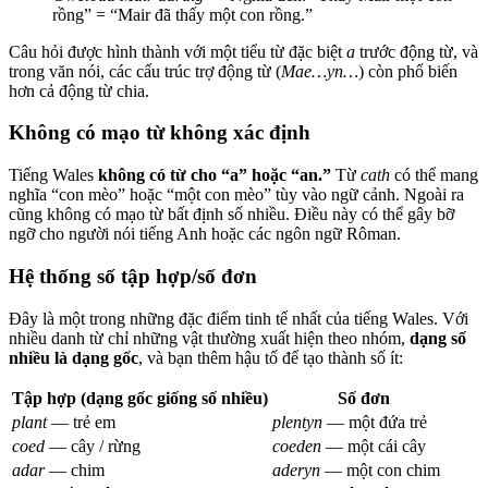
rồng” = “Mair đã thấy một con rồng.”
Câu hỏi được hình thành với một tiểu từ đặc biệt
a
trước động từ, và
trong văn nói, các cấu trúc trợ động từ (
Mae…yn…
) còn phổ biến
hơn cả động từ chia.
Không có mạo từ không xác định
Tiếng Wales
không có từ cho “a” hoặc “an.”
Từ
cath
có thể mang
nghĩa “con mèo” hoặc “một con mèo” tùy vào ngữ cảnh. Ngoài ra
cũng không có mạo từ bất định số nhiều. Điều này có thể gây bỡ
ngỡ cho người nói tiếng Anh hoặc các ngôn ngữ Rôman.
Hệ thống số tập hợp/số đơn
Đây là một trong những đặc điểm tinh tế nhất của tiếng Wales. Với
nhiều danh từ chỉ những vật thường xuất hiện theo nhóm,
dạng số
nhiều là dạng gốc
, và bạn thêm hậu tố để tạo thành số ít:
Tập hợp (dạng gốc giống số nhiều)
Số đơn
plant
— trẻ em
plentyn
— một đứa trẻ
coed
— cây / rừng
coeden
— một cái cây
adar
— chim
aderyn
— một con chim