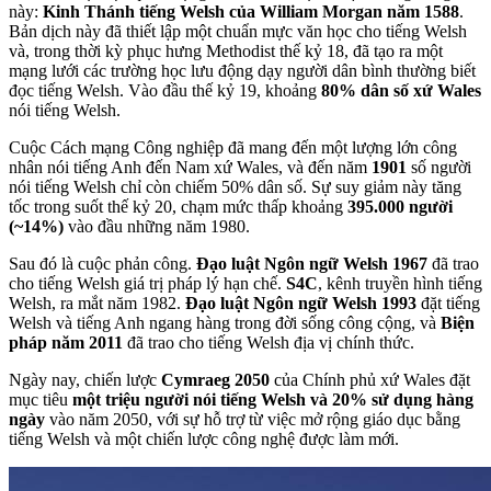
này:
Kinh Thánh tiếng Welsh của William Morgan năm 1588
.
Bản dịch này đã thiết lập một chuẩn mực văn học cho tiếng Welsh
và, trong thời kỳ phục hưng Methodist thế kỷ 18, đã tạo ra một
mạng lưới các trường học lưu động dạy người dân bình thường biết
đọc tiếng Welsh. Vào đầu thế kỷ 19, khoảng
80% dân số xứ Wales
nói tiếng Welsh.
Cuộc Cách mạng Công nghiệp đã mang đến một lượng lớn công
nhân nói tiếng Anh đến Nam xứ Wales, và đến năm
1901
số người
nói tiếng Welsh chỉ còn chiếm 50% dân số. Sự suy giảm này tăng
tốc trong suốt thế kỷ 20, chạm mức thấp khoảng
395.000 người
(~14%)
vào đầu những năm 1980.
Sau đó là cuộc phản công.
Đạo luật Ngôn ngữ Welsh 1967
đã trao
cho tiếng Welsh giá trị pháp lý hạn chế.
S4C
, kênh truyền hình tiếng
Welsh, ra mắt năm 1982.
Đạo luật Ngôn ngữ Welsh 1993
đặt tiếng
Welsh và tiếng Anh ngang hàng trong đời sống công cộng, và
Biện
pháp năm 2011
đã trao cho tiếng Welsh địa vị chính thức.
Ngày nay, chiến lược
Cymraeg 2050
của Chính phủ xứ Wales đặt
mục tiêu
một triệu người nói tiếng Welsh và 20% sử dụng hàng
ngày
vào năm 2050, với sự hỗ trợ từ việc mở rộng giáo dục bằng
tiếng Welsh và một chiến lược công nghệ được làm mới.