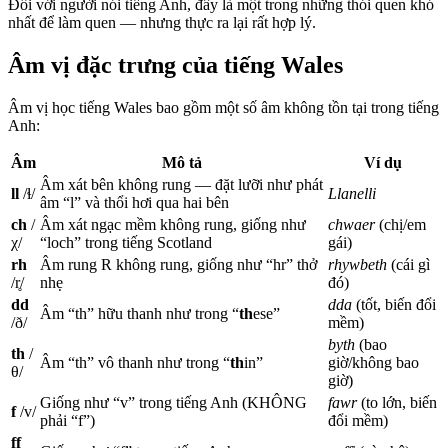
Đối với người nói tiếng Anh, đây là một trong những thói quen khó
nhất để làm quen — nhưng thực ra lại rất hợp lý.
Âm vị đặc trưng của tiếng Wales
Âm vị học tiếng Wales bao gồm một số âm không tồn tại trong tiếng
Anh:
Âm
Mô tả
Ví dụ
Âm xát bên không rung — đặt lưỡi như phát
ll
/ɬ/
Llanelli
âm “l” và thổi hơi qua hai bên
ch
/
Âm xát ngạc mềm không rung, giống như
chwaer
(chị/em
χ/
“loch” trong tiếng Scotland
gái)
rh
Âm rung R không rung, giống như “hr” thở
rhywbeth
(cái gì
/r̥/
nhẹ
đó)
dd
dda
(tốt, biến đổi
Âm “th” hữu thanh như trong “
th
ese”
/ð/
mềm)
byth
(bao
th
/
Âm “th” vô thanh như trong “
th
in”
giờ/không bao
θ/
giờ)
Giống như “v” trong tiếng Anh (KHÔNG
fawr
(to lớn, biến
f
/v/
phải “f”)
đổi mềm)
ff