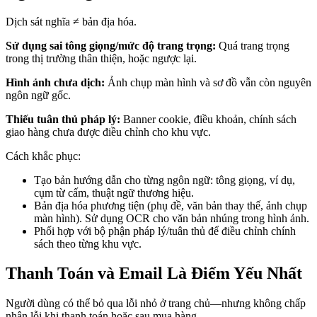
Dịch sát nghĩa ≠ bản địa hóa.
Sử dụng sai tông giọng/mức độ trang trọng:
Quá trang trọng
trong thị trường thân thiện, hoặc ngược lại.
Hình ảnh chưa dịch:
Ảnh chụp màn hình và sơ đồ vẫn còn nguyên
ngôn ngữ gốc.
Thiếu tuân thủ pháp lý:
Banner cookie, điều khoản, chính sách
giao hàng chưa được điều chỉnh cho khu vực.
Cách khắc phục:
Tạo bản hướng dẫn cho từng ngôn ngữ: tông giọng, ví dụ,
cụm từ cấm, thuật ngữ thương hiệu.
Bản địa hóa phương tiện (phụ đề, văn bản thay thế, ảnh chụp
màn hình). Sử dụng OCR cho văn bản nhúng trong hình ảnh.
Phối hợp với bộ phận pháp lý/tuân thủ để điều chỉnh chính
sách theo từng khu vực.
Thanh Toán và Email Là Điểm Yếu Nhất
Người dùng có thể bỏ qua lỗi nhỏ ở trang chủ—nhưng không chấp
nhận lỗi khi thanh toán hoặc sau mua hàng.