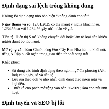
Định dạng sai lệch trông không đúng
Những lỗi định dạng nhỏ báo hiệu “không dành cho tôi”.
Ngày tháng và số:
12/01/2025 có thể mang ý nghĩa khác nhau.
1.234,56 so với 1,234.56 gây nhầm lẫn về giá.
Tiền tệ:
Hiển thị $ mà không chuyển đổi hoặc làm rõ loại tiền khiến
người dùng bỏ giỏ hàng.
Mở rộng văn bản:
Chuỗi tiếng Đức/Tây Ban Nha tràn ra khỏi nút;
tiếng Ả Rập bị cắt ngắn trong giao diện từ phải sang trái.
Khắc phục:
Sử dụng các trình định dạng theo ngôn ngữ địa phương (API
Intl) cho ngày, số và tiền tệ.
Lưu giá theo đơn vị nhỏ nhất; định dạng theo ngôn ngữ và
loại tiền.
Thiết kế cho phép mở rộng văn bản 30–50%; làm cho nút linh
hoạt.
Định tuyến và SEO bị lỗi