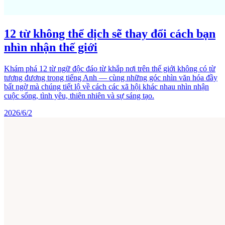
12 từ không thể dịch sẽ thay đổi cách bạn
nhìn nhận thế giới
Khám phá 12 từ ngữ độc đáo từ khắp nơi trên thế giới không có từ
tương đương trong tiếng Anh — cùng những góc nhìn văn hóa đầy
bất ngờ mà chúng tiết lộ về cách các xã hội khác nhau nhìn nhận
cuộc sống, tình yêu, thiên nhiên và sự sáng tạo.
2026/6/2