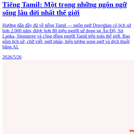
Tiếng Tamil: Một trong những ngôn ngữ
sống lâu đời nhất thế giới
Hướng dẫn đầy đủ về tiếng Tamil — ngôn ngữ Dravidian có lịch sử
hơn 2.000 năm, được hơn 80 triệu người sử dụng tại Ấn Độ, Sri
Lanka, Singapore và cộng đồng người Tamil trên toàn thế giới. Bao
gồm lịch sử, chữ viết, ngữ pháp, hiện tượng song ngữ và dịch thuật
bằng AI.
2026/5/26