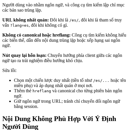
Người dùng vào nhầm ngôn ngữ, và công cụ tìm kiếm lập chỉ mục
các bản sao trùng lặp.
URL không nhất quán:
Đôi khi là
, đôi khi là tham số truy
/es/
vấn
, đôi khi không có gì.
?lang=es
Không có canonical hoặc hreflang:
Công cụ tìm kiếm không hiểu
các biến thể, dẫn đến nội dung trùng lặp hoặc xếp hạng sai ngôn
ngữ.
Nút quay lại hỗn loạn:
Chuyển hướng phía client giữa các ngôn
ngữ tạo ra trải nghiệm điều hướng khó chịu.
Sửa lỗi:
Chọn một chiến lược duy nhất (tiền tố như
hoặc tên
/es/...
miền phụ) và áp dụng nhất quán ở mọi nơi.
Thêm thẻ
và canonical cho từng phiên bản ngôn
hreflang
ngữ.
Giữ ngôn ngữ trong URL; tránh chỉ chuyển đổi ngôn ngữ
bằng session.
Nội Dung Không Phù Hợp Với Ý Định
Người Dùng