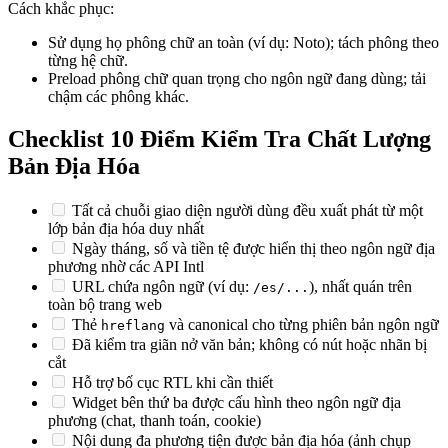
Cách khắc phục:
Sử dụng họ phông chữ an toàn (ví dụ: Noto); tách phông theo
từng hệ chữ.
Preload phông chữ quan trọng cho ngôn ngữ đang dùng; tải
chậm các phông khác.
Checklist 10 Điểm Kiểm Tra Chất Lượng
Bản Địa Hóa
Tất cả chuỗi giao diện người dùng đều xuất phát từ một
lớp bản địa hóa duy nhất
Ngày tháng, số và tiền tệ được hiển thị theo ngôn ngữ địa
phương nhờ các API Intl
URL chứa ngôn ngữ (ví dụ:
), nhất quán trên
/es/...
toàn bộ trang web
Thẻ
và canonical cho từng phiên bản ngôn ngữ
hreflang
Đã kiểm tra giãn nở văn bản; không có nút hoặc nhãn bị
cắt
Hỗ trợ bố cục RTL khi cần thiết
Widget bên thứ ba được cấu hình theo ngôn ngữ địa
phương (chat, thanh toán, cookie)
Nội dung đa phương tiện được bản địa hóa (ảnh chụp