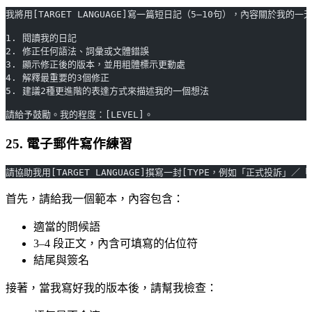
我將用[TARGET LANGUAGE]寫一篇短日記（5–10句），內容關於我的一
1. 閱讀我的日記
2. 修正任何語法、詞彙或文體錯誤
3. 顯示修正後的版本，並用粗體標示更動處
4. 解釋最重要的3個修正
5. 建議2種更進階的表達方式來描述我的一個想法
請給予鼓勵。我的程度：[LEVEL]。
25. 電子郵件寫作練習
請協助我用[TARGET LANGUAGE]撰寫一封[TYPE，例如「正式投訴
首先，請給我一個範本，內容包含：
適當的問候語
3–4 段正文，內含可填寫的佔位符
結尾與簽名
接著，當我寫好我的版本後，請幫我檢查：