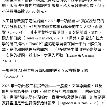
則，卻無法根據你的錯誤做出調整。私人家教雖然有效，但每
小時費用高達 30–80 美元。
人工智慧改變了這個局面。2025 年一項涵蓋 46 篇實證研究的
綜合分析發現，AI 對語言學習成果有顯著的中到大型正面影
響（g = 0.74），其中詞彙進步最明顯，其次是閱讀、寫作、
聽力和口說（Torres & Kahveci, 2025）。另外，龐培法布拉大
學的研究指出，ChatGPT 能協助學習者在同一平台上解決詞
彙、寫作和閱讀理解的問題——但多數學生僅用來發送簡單、
一次性的提問，並未進一步深入互動（Huang & Cassany,
2025）。
一場高效 AI 學習與浪費時間的差別？就在於提示語
（prompt）。
2025 年一項比較三種提示語——一般型、文法導向型、以及
針對英語為外語（EFL）學習者設計的專屬型——的研究發
現，專屬型提示語在清晰度、實用性和激勵性方面，無論是專
家評審還是學生評價都始終最高（Algobaei & Alzain, 2025）。