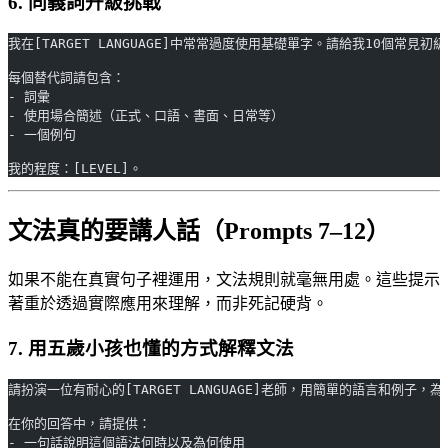
6. 同義詞升級挑戰
我在[TARGET LANGUAGE]中常常過度使用基礎單字。請給我10個
每個替代詞請包含：
- 詞彙
- 使用場合簡述（正式、口語、書面、日常等）
- 一個例句
我的程度：[LEVEL]。
文法真的要講人話（Prompts 7–12）
如果不能在真實句子裡運用，文法規則就毫無用處。這些提示
著重於透過實際應用來理解，而非死記硬背。
7. 用五歲小孩也懂的方式解釋文法
請扮演一位有耐心的[TARGET LANGUAGE]老師，用簡單的語言和例子，為[L
在你的回答中，請提供：
- 一句話說明這個語法何時以及為何使用