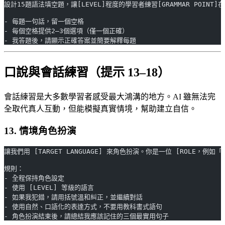
設計15題語法填空題，讓[LEVEL]程度的學習者練習[GRAMMAR POINT]在[
- 每題一句話，留一個空格
- 每個空格提供2–3個選項（僅一個正確）
- 我答題後，請顯示正確答案並簡要解釋每題
口說與會話練習（提示 13–18）
會話練習是大多數學習者感受最大鴻溝的地方。AI 雖無法完
全取代真人互動，但能模擬真實情境，幫助建立自信。
13. 情境角色扮演
讓我們用 [TARGET LANGUAGE] 來角色扮演。你是一位 [ROLE，
規則：
- 全程保持角色設定
- 使用 [LEVEL] 等級的語言
- 如果我犯錯，請用括號溫和糾正，並繼續對話
- 使用自然、口語化的表達方式，不要用教科書式語句
- 角色扮演結束後，請總結我應該記住的三個最實用句子