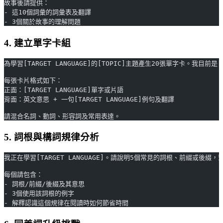
故事後請提供：
- 這10個詞彙的詞彙表及翻譯
- 3個關於故事的理解問題
4. 建立單字卡組
為學習[TARGET LANGUAGE]的[TOPIC]主題產生20張單字卡。我目前是[
每張卡片格式如下：
正面：[TARGET LANGUAGE]單字或片語
背面：英文意思 + 一句[TARGET LANGUAGE]例句及翻譯
請混合名詞、動詞、形容詞及常用表達。
5. 詞根與構詞規律分析
我正在學習[TARGET LANGUAGE]。請說明5個常見的詞根、前綴或後綴
每個請包含：
- 詞根/前綴/後綴及其意思
- 3個使用該詞根的例字
- 解釋認識這個規律在閱讀時如何節省時間