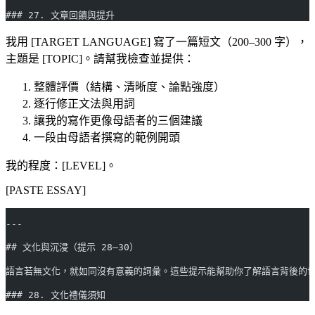
### 27. 文章回饋與提升
我用 [TARGET LANGUAGE] 寫了一篇短文（200–300 字），
主題是 [TOPIC]。請幫我檢查並提供：
整體評價（結構、清晰度、論點強度）
逐行修正文法與用詞
讓我的寫作更像母語者的三個建議
一段由母語者撰寫的範例開頭
我的程度：[LEVEL]。
[PASTE ESSAY]
---
## 文化與沉浸（提示 28–30）
語言若無文化，就如同沒有意義的詞彙。這些提示能幫助你了解語言背後的
### 28. 文化禮儀須知