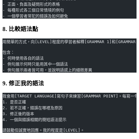
- 正面、負面及疑問形式的表格
- 每種形式各三個日常情境的例句
- 一個學習者常犯的錯誤及如何避免
8. 比較語法點
用簡單的方式，向[LEVEL]程度的學習者解釋[GRAMMAR 1]和[GRAMMAR 2
包含：
- 何時使用各自的語法
- 例句展示何時只能用其中一個語法
- 例句展示兩者皆可用，並說明語感上的細微差異
9. 修正我的語法
我會用[TARGET LANGUAGE]寫句子來練習[GRAMMAR POINT]。每寫
1. 是否正確
2. 若不正確，錯誤在哪裡及原因
3. 修正後的版本
4. 一個與錯誤相關的簡短語法提示
請鼓勵但誠實地回應。我的程度是[LEVEL]。