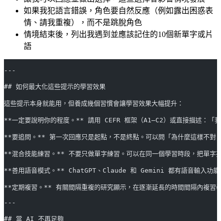
如果我犯語言錯誤，角色要自然反應（例如露出困惑表
情、請我重複），而不是跳脫角色
情境結束後，列出我遇到並應該記住的10個新單字或片
語
---
## 如何最大化這些提示的學習效果
這些提示本身就能用，但養成幾個習慣會讓學習效果大幅提升：
**一定要說明你的程度。** 請用 CEFR 框架（A1–C2）或直接描述
**要追問。** 第一次回應只是起點，不是終點。可以問「為什麼這樣不對？」「
**混合技能練習。** 不要只做單字練習。可以在同一個學習時段，把單字提
**善用語音模式。** ChatGPT、Claude 和 Gemini 都有語音
**定期複習。** 有關間隔重複的研究顯示，在逐漸延長的時間間隔內複習學習
---
## 當 AI 不再足夠