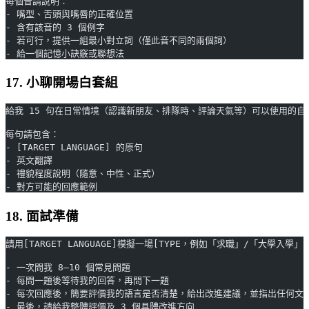
每個音請說明：
- 嘴型、舌頭與嘴唇的正確位置
- 含有該音的 3 個例字
- 若可行，提供一組最小對立詞（僅此音不同的兩個詞）
- 給一個記憶小訣竅或聯想法
17. 小聊開場白套組
給我 15 句在日常情境（認識新朋友、排隊時、評論天氣等）可以使用的自然閒聊語
每句請包含：
- [TARGET LANGUAGE] 的原句
- 英文翻譯
- 禮貌程度說明（隨意、中性、正式）
- 對方可能的回應範例
18. 面試準備
請用[TARGET LANGUAGE]模擬一場[TYPE，例如「求職」/「大學入學
- 一次問我 8–10 個常見問題
- 每問一題後等待我的回答，再問下一題
- 每次回應後，簡要評價我的語言是否清楚，給出改進建議，並指出任何文
- 最後，請給我整體評價及 3 個具體改進方向