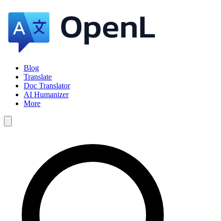
Blog
Translate
Doc Translator
AI Humanizer
More