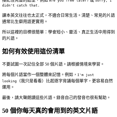
接記住完整的語型，例如
或
Are you free later?
Sorry, I
didn't catch that.
課本英文往往也太正式，不適合日常生活。清楚、常見的片語
通常比生僻用語更實用。
所以這裡的目標很簡單：學會短小、靈活、真正生活中用得到
的片語。
如何有效使用這份清單
不要試圖一次記住全部 50 個片語。請根據情境來學習。
將每個片語當作一個整體來記憶。例如，
I'm just
（我只是看看）比起逐字背誦每個單字，更容易自然
looking
運用。
最後，請大聲朗讀這些片語。錄音自己的發音也很有幫助。
50 個你每天真的會用到的英文片語