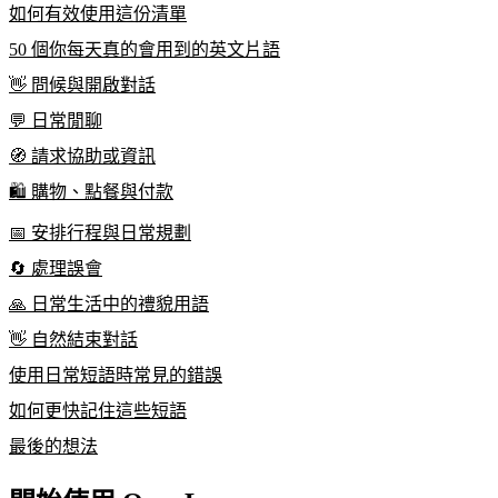
如何有效使用這份清單
50 個你每天真的會用到的英文片語
👋 問候與開啟對話
💬 日常閒聊
🧭 請求協助或資訊
🛍️ 購物、點餐與付款
📅 安排行程與日常規劃
🔄 處理誤會
🙏 日常生活中的禮貌用語
👋 自然結束對話
使用日常短語時常見的錯誤
如何更快記住這些短語
最後的想法