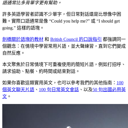
語通常比多背單字更有幫助。
許多英語學習者認識不少單字，但日常對話還是比想像中困
難。實際口語通常是像 “Could you help me?” 或 “I should get
going.” 這樣的語塊。
劍橋關於語塊的教材
和
British Council 的口說指引
都強調同一
個觀念：在情境中學習常用片語，並大聲練習，直到它們變成
自然反應。
本文聚焦於日常情境下可重複使用的簡短片語，例如打招呼、
請求協助、點餐、約時間或結束對話。
如果你喜歡這類實用英文，也可以參考我們的其他指南：
100
個英文聊天片語
、
100 句日常英文會話
、以及
50 句出國必用英
文
。