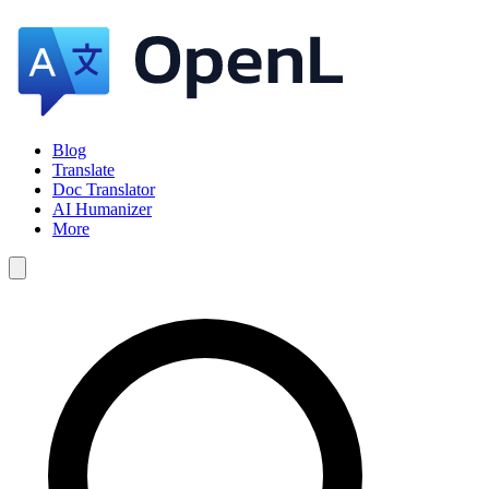
Blog
Translate
Doc Translator
AI Humanizer
More