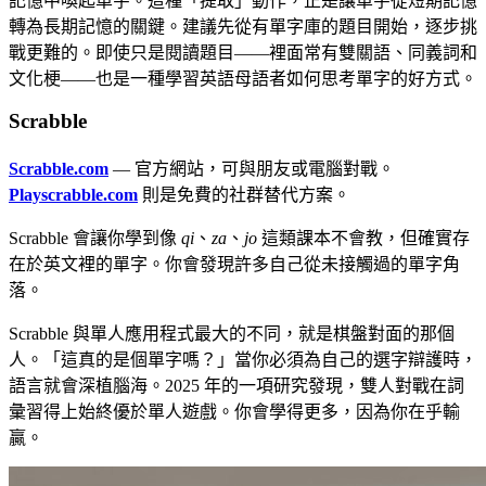
記憶中喚起單字。這種「提取」動作，正是讓單字從短期記憶
轉為長期記憶的關鍵。建議先從有單字庫的題目開始，逐步挑
戰更難的。即使只是閱讀題目——裡面常有雙關語、同義詞和
文化梗——也是一種學習英語母語者如何思考單字的好方式。
Scrabble
Scrabble.com
— 官方網站，可與朋友或電腦對戰。
Playscrabble.com
則是免費的社群替代方案。
Scrabble 會讓你學到像
qi
、
za
、
jo
這類課本不會教，但確實存
在於英文裡的單字。你會發現許多自己從未接觸過的單字角
落。
Scrabble 與單人應用程式最大的不同，就是棋盤對面的那個
人。「這真的是個單字嗎？」當你必須為自己的選字辯護時，
語言就會深植腦海。2025 年的一項研究發現，雙人對戰在詞
彙習得上始終優於單人遊戲。你會學得更多，因為你在乎輸
贏。