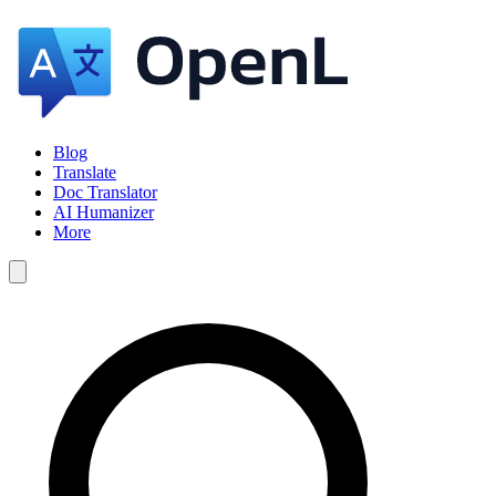
Blog
Translate
Doc Translator
AI Humanizer
More