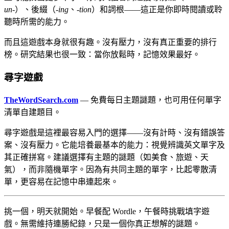
un-
）、後綴（
-ing
、
-tion
）和詞根——這正是你即時閱讀或聆
聽時所需的能力。
而且這遊戲本身就很有趣。沒有壓力，沒有真正重要的排行
榜。研究結果也很一致：當你放鬆時，記憶效果最好。
尋字遊戲
TheWordSearch.com
— 免費每日主題謎題，也可用任何單字
清單自建題目。
尋字遊戲是這裡最容易入門的選擇——沒有計時、沒有錯誤答
案、沒有壓力。它能培養最基本的能力：視覺辨識英文單字及
其正確拼寫。建議選擇有主題的謎題（如美食、旅遊、天
氣），而非隨機單字。因為有共同主題的單字，比起零散清
單，更容易在記憶中串連起來。
挑一個，明天就開始。早餐配 Wordle，午餐時挑戰填字遊
戲。無需維持連勝紀錄，只是一個你真正想解的謎題。