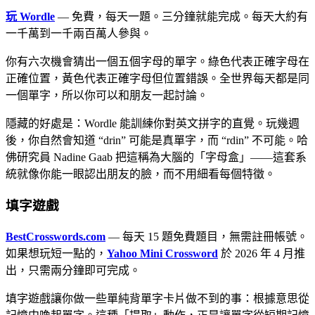
玩 Wordle
— 免費，每天一題。三分鐘就能完成。每天大約有
一千萬到一千兩百萬人參與。
你有六次機會猜出一個五個字母的單字。綠色代表正確字母在
正確位置，黃色代表正確字母但位置錯誤。全世界每天都是同
一個單字，所以你可以和朋友一起討論。
隱藏的好處是：Wordle 能訓練你對英文拼字的直覺。玩幾週
後，你自然會知道 “drin” 可能是真單字，而 “rdin” 不可能。哈
佛研究員 Nadine Gaab 把這稱為大腦的「字母盒」——這套系
統就像你能一眼認出朋友的臉，而不用細看每個特徵。
填字遊戲
BestCrosswords.com
— 每天 15 題免費題目，無需註冊帳號。
如果想玩短一點的，
Yahoo Mini Crossword
於 2026 年 4 月推
出，只需兩分鐘即可完成。
填字遊戲讓你做一些單純背單字卡片做不到的事：根據意思從