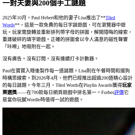
一對夫妻與200個手工謎題
2025年10月，Paul Hebert和他的妻子Lisa推出了**
Tiled
Words
**，這是一款免費的每日字謎遊戲，可在瀏覽器中遊
玩。玩家需旋轉並重新排列帶字母的拼圖，解開隱晦的線索，
重建破碎的填字遊戲。正確的拼圖會以令人滿意的磁性聲響
「咔嚓」地吸附在一起。
沒有廣告。沒有訂閱。沒有連續打卡計數器。
Paul在寶寶入睡後製作每一道謎題。Lisa則在午餐時間和遛狗
時構思線索。到2026年4月，他們已經推出超過200道精心設計
的每日謎題。今年三月，Tiled Words在Playlin Awards獲得
玩家
票選獎
——在700款每日網頁遊戲中排名第一。Forbes
評價
它
是當你玩膩Wordle時值得一試的遊戲。