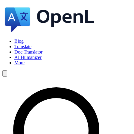
Blog
Translate
Doc Translator
AI Humanizer
More