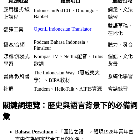
資源類型
推薦項目
重點領域
應用程式/線
詞彙、文法
IndonesianPod101、Duolingo、
Babbel
上課程
練習
雙語草稿、
OpenL Indonesian Translator
翻譯工具
在地化
Podcast Bahasa Indonesia、
播客/音頻
聽力、發音
Pimsleur
媒體/沉浸式
Kompas TV、Netflix配音、Tulus
俚語、文化
學習
歌詞
背景
The Indonesian Way（夏威夷大
書籍/教科書
系統化學習
學）、BIPA教材
社群
Tandem、HelloTalk、AIFIS資源
會話練習
關鍵詞速覽：歷史與語言背景下的必備詞
彙
Bahasa Persatuan：
「團結之語」，體現1928年青年宣
言中作為國家整合工具的角色。