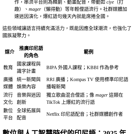
作，串流平台則為韓劇、動畫配音，帶動如
ciye
（打
趣）、
mager
（懶得動）等年輕俚語流行。社群媒體加
速迷因演化，爆紅語句幾天內就能席捲全國。
這些領域讓語言持續充滿活力，既能因應全球潮流，也強化了
國族凝聚力。
推廣印尼語
媒介
範例
的角色
國家課程與
教育
BIPA 外國人課程；KBBI 作為參考
識字計畫
廣播
統一新聞與
RRI 廣播；Kompas TV 使用標準印尼語
媒體
娛樂內容
播報新聞
流行
音樂與迷因
獨立歌曲混合俚語；像
mager
這類在
文化
創新
TikTok 上爆紅的流行語
數位
全球拓展與
Netflix 印尼語配音；社群媒體創作者
平台
配音
數位與人工智慧時代的印尼語：2025 年