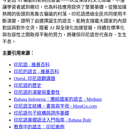
今更因 AI 驅動的新詞而豐富——以及深厚的文化底蘊，不僅
讓學習者感到親切，也為科技應用提供了堅實基礎。從雅加達
熱鬧的街頭到馬魯古偏遠的村落，印尼語透過全民共同使用不
斷演變，證明了由選擇誕生的語言，能夠支撐龐大國家的內部
對話與對外交流。隨著 AI 與全球化加速發展，持續在標準化
與包容性之間取得平衡的努力，將確保印尼語世代長存、生生
不息。
主要引用來源：
印尼語 - 維基百科
印尼的語言 - 維基百科
OpenL 印尼語翻譯器
印尼語的歷史
印尼語的演變與重要性
Bahasa Indonesia：團結國家的語言 - Medium
印尼語言結構、書寫與字母 - MustGo.com
印尼語句子結構與詞序基礎
印尼語基礎語法入門指南 - Bahasa Bule
教育中的語言：印尼案例