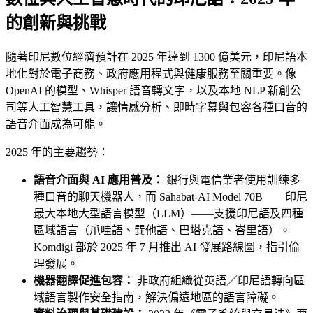
的創新與挑戰
隨著印尼數位經濟預計在 2025 年達到 1300 億美元，印尼語本
地化對於電子商務、政府應用程式與健康服務至關重要。像
OpenAI 的模型、Whisper 語音轉文字，以及本地 NLP 新創公
司等人工智慧工具，讓情感分析、即時字幕與包容各種口音的
語音介面成為可能。
2025 年的主要趨勢：
語音介面與 AI 應用普及：
銀行與電信業者使用訓練多
種口音的聊天機器人，而 Sahabat-AI Model 70B——印尼
最大本地大型語言模型（LLM）——支援印尼語及四種
區域語言（爪哇語、巽他語、巴塔克語、峇里語）。
Komdigi 部於 2025 年 7 月推出 AI 發展路線圖，指引倫
理發展。
機器翻譯促進包容：
非政府組織從英語／印尼語轉向區
域語言製作安全指南，解決偏遠地區的語言障礙。