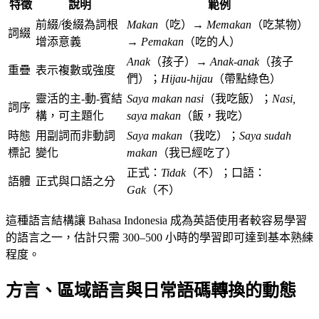
特徵
說明
範例
前綴/後綴為詞根
Makan
（吃）→
Memakan
（吃某物）
詞綴
增添意義
→
Pemakan
（吃的人）
Anak
（孩子）→
Anak-anak
（孩子
重疊
表示複數或強度
們）；
Hijau-hijau
（帶點綠色）
靈活的主-動-賓結
Saya makan nasi
（我吃飯）；
Nasi,
詞序
構，可主題化
saya makan
（飯，我吃）
時態
用副詞而非動詞
Saya makan
（我吃）；
Saya sudah
標記
變化
makan
（我已經吃了）
正式：
Tidak
（不）；口語：
語體
正式與口語之分
Gak
（不）
這種語言結構讓 Bahasa Indonesia 成為英語使用者較容易學習
的語言之一，估計只需 300–500 小時的學習即可達到基本熟練
程度。
方言、區域語言與日常語碼轉換的動態