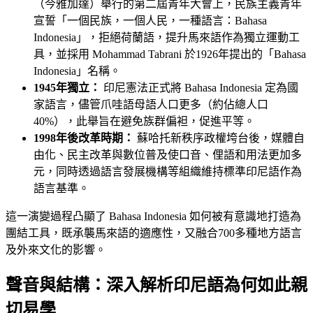
（今雅加達）舉行的第二屆青年大會上，民族主義青年
宣誓「一個民族，一個人民，一種語言：Bahasa
Indonesia」，拒絕荷蘭語，提升馬來語作為獨立運動工
具，並採用 Mohammad Tabrani 於1926年提出的「Bahasa
Indonesia」名稱。
1945年獨立：
印尼憲法正式將 Bahasa Indonesia 定為國
家語言，儘管爪哇語母語人口更多（約佔總人口
40%），此舉旨在避免族群偏袒，促進平等。
1998年後改革時期：
蘇哈托新秩序政權垮台後，媒體自
由化、民主改革與數位普及使口音、俚語和用法更加多
元，同時透過語言發展機構等組織維持標準印尼語作為
語言基準。
這一演變過程凸顯了 Bahasa Indonesia 如何被有意識地打造為
團結工具，既承襲馬來語的適應性，又融合700多種地方語言
及外來文化的影響。
聲音與結構：深入解析印尼語為何如此親
切易學