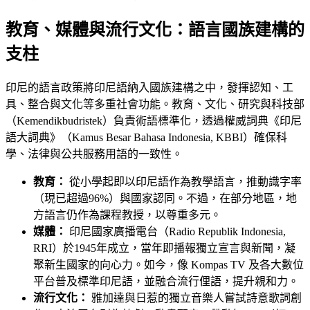
教育、媒體與流行文化：語言國族建構的
支柱
印尼的語言政策將印尼語納入國族建構之中，發揮認知、工
具、整合與文化等多重社會功能。教育、文化、研究與科技部
（Kemendikbudristek）負責術語標準化，透過權威詞典《印尼
語大詞典》（Kamus Besar Bahasa Indonesia, KBBI）確保科
學、法律與公共服務用語的一致性。
教育：
從小學起即以印尼語作為教學語言，推動識字率
（現已超過96%）與國家認同。不過，在部分地區，地
方語言仍作為課程教授，以尊重多元。
媒體：
印尼國家廣播電台（Radio Republik Indonesia,
RRI）於1945年成立，當年即播報獨立宣言與新聞，凝
聚新生國家的向心力。如今，像 Kompas TV 及各大數位
平台普及標準印尼語，並融合流行俚語，提升親和力。
流行文化：
雅加達與日惹的獨立音樂人嘗試詩意歌詞創