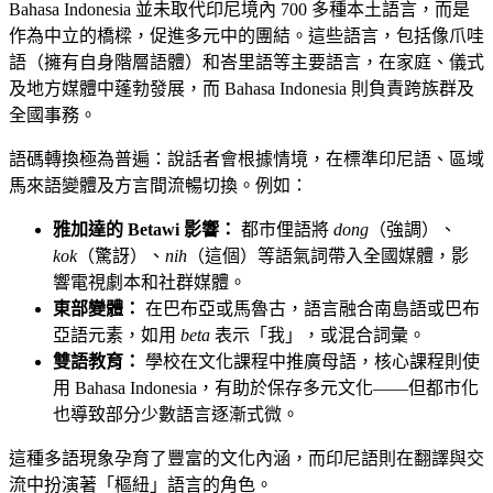
Bahasa Indonesia 並未取代印尼境內 700 多種本土語言，而是
作為中立的橋樑，促進多元中的團結。這些語言，包括像爪哇
語（擁有自身階層語體）和峇里語等主要語言，在家庭、儀式
及地方媒體中蓬勃發展，而 Bahasa Indonesia 則負責跨族群及
全國事務。
語碼轉換極為普遍：說話者會根據情境，在標準印尼語、區域
馬來語變體及方言間流暢切換。例如：
雅加達的 Betawi 影響：
都市俚語將
dong
（強調）、
kok
（驚訝）、
nih
（這個）等語氣詞帶入全國媒體，影
響電視劇本和社群媒體。
東部變體：
在巴布亞或馬魯古，語言融合南島語或巴布
亞語元素，如用
beta
表示「我」，或混合詞彙。
雙語教育：
學校在文化課程中推廣母語，核心課程則使
用 Bahasa Indonesia，有助於保存多元文化——但都市化
也導致部分少數語言逐漸式微。
這種多語現象孕育了豐富的文化內涵，而印尼語則在翻譯與交
流中扮演著「樞紐」語言的角色。