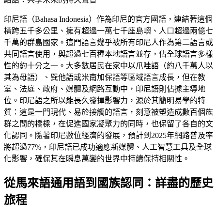
印尼語（Bahasa Indonesia）作為印尼的官方國語，連結著這個
橫跨五千多公里、擁有超過一萬七千座島嶼、人口超過兩億七
千萬的群島國家。這門語言幾乎被所有印尼人作為第二語言或
共同語言使用，與超過七百種本地語言並存，佔全球語言多樣
性的約十分之一。大多數居民在家中以爪哇語（約八千萬人以
其為母語）、巽他語或米南加保語等區域語言成長，但在教
室、法庭、政府、媒體及網路互動中，印尼語則佔據主導地
位。印尼語之所以能長久發揮影響力，源於其簡明易學的特
質：這是一門現代、易於接觸的語言，刻意被塑造成數百個族
群之間的橋樑，在促進國家凝聚力的同時，也保留了各自的文
化認同。隨著印尼數位經濟的發展，預計到2025年網路普及率
將超過77%，印尼語已成功適應新媒體、人工智慧工具及全球
化影響，確保其在瞬息萬變的世界中持續保持相關性。
從馬來語通用語到國族認同：詳盡的歷史
旅程