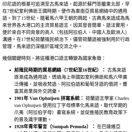
印尼語的根基可追溯至古馬來語，起源於蘇門答臘東北部，早
在7世紀室利佛逝王國時期，便作為東南亞貿易網絡中的通用
語。到了15世紀，隨著馬六甲王朝的興起，古典馬來語成為馬
來世界各大港口的主流貿易語言，因其發音簡單、語法實用，
便於來自不同背景的商人（包括阿拉伯人、中國人及歐洲人）
溝通。在17世紀荷蘭殖民統治下，儘管荷蘭語被強制用於行政
管理，馬來語仍深植於區域交流之中。
幾個關鍵時刻，將這種港口語言轉變為國家象徵：
前殖民時期的貿易網絡（7世紀至16世紀）：
古馬來語
逐漸成為通用語，透過海上帝國如室利佛逝和馬六甲廣
泛傳播，並吸收梵語、阿拉伯語和葡萄牙語的借詞，豐
富其商業與外交詞彙。
1901年 Van Ophuijsen 拼寫系統：
荷蘭語言學家 Charles
van Ophuijsen 使用拉丁字母標準化馬來語，取代早期的
爪夷（阿拉伯字母）書寫系統，並促進殖民教育政策下
的普及識字運動。
1928年青年誓言（Sumpah Pemuda）：
在巴達維亞