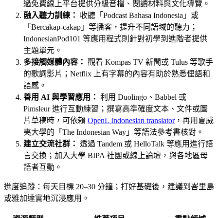
過免費線上平台提供分級音檔、閱讀材料與文化導覽。
融入聽力訓練：
收聽「Podcast Bahasa Indonesia」或
「Bercakap-cakap」等播客，提升不同語域的聽力；
IndonesianPod101 等應用程式則針對初學到進階者提供
主題單元。
多接觸媒體內容：
觀看 Kompas TV 新聞或 Tulus 等歌手
的歌詞影片；Netflix 上有字幕的內容有助於熟悉俚語和
語感。
善用 AI 與學習應用：
利用 Duolingo、Babbel 或
Pimsleur 進行互動練習；撰寫高準確度文本、文件或圖
片草稿時，可依賴
OpenL Indonesian translator
，再用夏威
夷大學的「The Indonesian Way」等語法參考書核對。
建立交流社群：
透過 Tandem 或 HelloTalk 等應用進行語
言交換；加入大學 BIPA 社團或線上論壇，與各地區母
語者互動。
進度追蹤：每天目標 20–30 分鐘；打好基礎後，建議到峇里島
或雅加達實地沉浸應用。