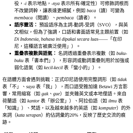
役，
-i
表示地點，
-nya
表示所有/確定性）可修飾詞根而
不改變詞幹，讓表達更細膩，例如
baca
（讀）可變為
membaca
（閱讀）、
pembaca
（讀者）。
語序靈活：
預設語序為主詞-動詞-受詞（SVO），與英
文相似，但為了強調，口語和書面語常見主題前置（如
Di Indonesia, bahasa ini dipakai secara luas
——「在印
尼，這種語言被廣泛使用」）。
重疊表複數與語氣：
名詞透過重疊表示複數（如
buku-
buku
表「書本們」），形容詞或動詞重疊則用於加強或
弱化語氣（如
kecil-kecil
表「蠻小的」）。
在語體方面會遇到挑戰：正式印尼語使用完整詞形（如
tidak
表「不」、
saya
表「我」），而口語受雅加達 Betawi 方言影
響，常用縮寫（如
gak
、
gue
）並夾雜英文或本地俚語。來自
荷蘭語（如
kantor
表「辦公室」）、阿拉伯語（如
ilmu
表
「知識」）、梵語，以及越來越多的英語（如
komputer
）的外
來詞（
kata serapan
）約佔詞彙的20%，反映了歷史交流的痕
跡。