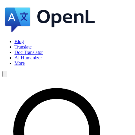
Blog
Translate
Doc Translator
AI Humanizer
More