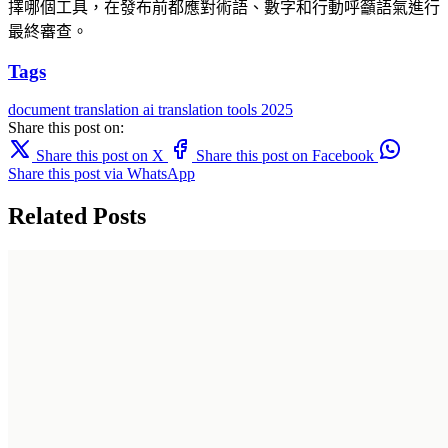
擇哪個工具，在發布前都應對術語、數字和行動呼籲語氣進行
最終審查。
Tags
document translation
ai translation
tools
2025
Share this post on:
Share this post on X
Share this post on Facebook
Share this post via WhatsApp
Related Posts