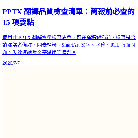
PPTX 翻譯品質檢查清單：簡報前必查的
15 項要點
使用此 PPTX 翻譯質量檢查清單，可在譯稿發佈前，檢查是否
遺漏講者備註、圖表標籤、SmartArt 文字、字幕、RTL 版面問
題、失效連結及文字溢出等情況。
2026/7/7