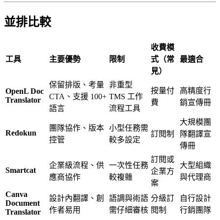
並排比較
收費模
工具
主要優勢
限制
式（常
最適合
見）
保留排版、考量
非重型
按量付
高精度行
OpenL Doc
CTA、支援 100+
TMS 工作
Translator
費
銷宣傳冊
語言
流程工具
大規模團
團隊協作、版本
小型任務需
Redokun
訂閱制
隊翻譯宣
控管
較多設定
傳冊
訂閱或
企業級流程、供
一次性任務
大型組織
Smartcat
企業方
應商協作
較複雜
與代理商
案
Canva
設計內翻譯、創
語調與術語
分級訂
自行設計
Document
作者易用
需仔細審核
閱制
行銷團隊
Translator