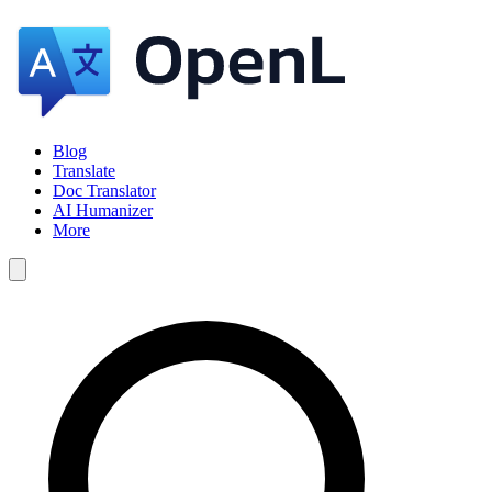
Blog
Translate
Doc Translator
AI Humanizer
More