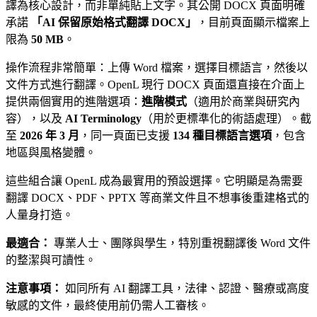
譯為核心設計，而非單純貼上文字。其公開 DOCX 頁面明確
承諾
「AI 保留原始格式翻譯 DOCX」
，目前頁面顯示檔案上
限為
50 MB
。
操作流程非常簡單：上傳 Word 檔案，選擇目標語言，然後以
文件方式進行翻譯。OpenL 現行 DOCX 頁面還直接在介面上
提供兩個實用的進階選項：
進階模式
（適用於商業與研究內
容），以及
AI Terminology
（用於更標準化的術語處理）。截
至
2026 年 3 月
，同一頁面已支援
134 種目標語言選項
，包含
地區與風格變體。
這些組合讓 OpenL 成為最實用的預設選擇。它明顯是為需要
翻譯 DOCX、PDF、PPTX 等商業文件且不想事後重建格式的
人量身打造。
最適合：
專業人士、團隊與學生，特別重視翻譯後 Word 文件
的整潔與可讀性。
注意事項：
如同所有 AI 翻譯工具，法律、認證、醫療或高度
敏感的文件，最終使用前仍需人工審核。