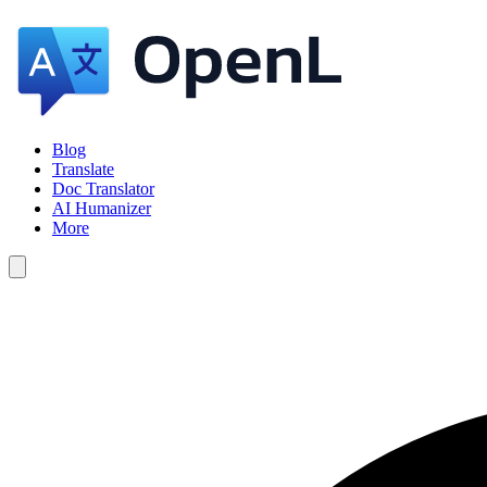
Blog
Translate
Doc Translator
AI Humanizer
More