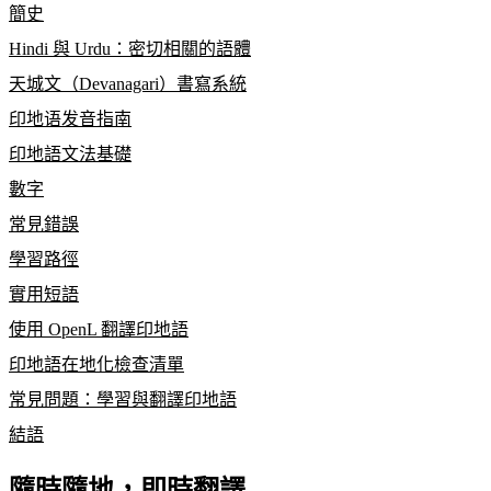
簡史
Hindi 與 Urdu：密切相關的語體
天城文（Devanagari）書寫系統
印地语发音指南
印地語文法基礎
數字
常見錯誤
學習路徑
實用短語
使用 OpenL 翻譯印地語
印地語在地化檢查清單
常見問題：學習與翻譯印地語
結語
隨時隨地，即時翻譯