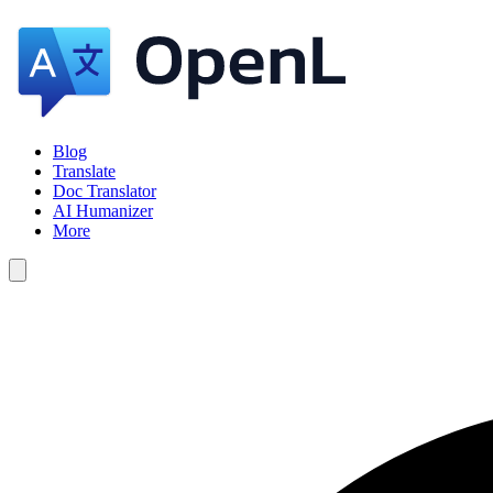
Blog
Translate
Doc Translator
AI Humanizer
More