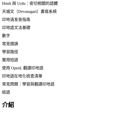
Hindi 與 Urdu：密切相關的語體
天城文（Devanagari）書寫系統
印地语发音指南
印地語文法基礎
數字
常見錯誤
學習路徑
實用短語
使用 OpenL 翻譯印地語
印地語在地化檢查清單
常見問題：學習與翻譯印地語
結語
介紹