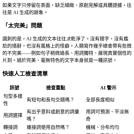
如果文字只停留在表面，缺乏細緻、原創見解或具體證據，往
往是 AI 生成的跡象。
「太完美」問題
諷刺的是，AI 生成的文本往往
太
乾淨了。沒有錯字，沒有尷
尬的措辭，也沒有風格上的怪癖。人類寫作幾乎總會帶有些微
的不完美——例如句子稍微過長、用詞獨特、展現真實個性的
片刻。過於完美、毫無特色的文字本身就是一種訊號。
快速人工檢查清單
訊號
檢查重點
AI 警示
句型多樣
有短句和長句交錯嗎？
全部長度相似
性
有出乎意料或創意的詞彙
用詞可預測、平淡無
用詞選擇
嗎？
奇
轉接詞
連接詞使用自然嗎？
機械、分布均勻