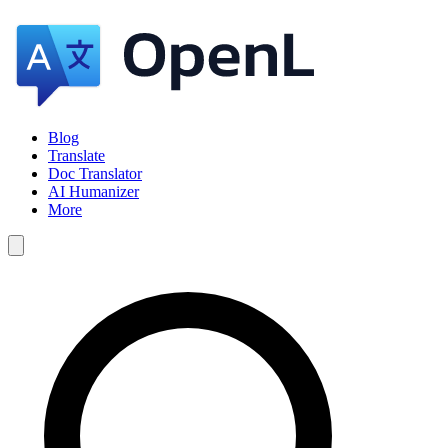
Blog
Translate
Doc Translator
AI Humanizer
More