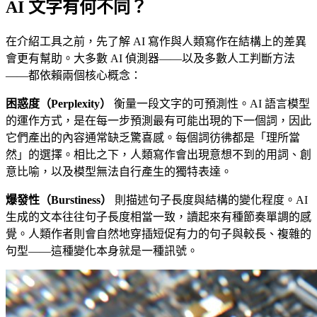
AI 文字有何不同？
在介紹工具之前，先了解 AI 寫作與人類寫作在結構上的差異
會更有幫助。大多數 AI 偵測器——以及多數人工判斷方法
——都依賴兩個核心概念：
困惑度（Perplexity）
衡量一段文字的可預測性。AI 語言模型
的運作方式，是在每一步預測最有可能出現的下一個詞，因此
它們產出的內容通常缺乏驚喜感。每個詞彷彿都是「理所當
然」的選擇。相比之下，人類寫作會出現意想不到的用詞、創
意比喻，以及模型無法自行產生的獨特表達。
爆發性（Burstiness）
則描述句子長度與結構的變化程度。AI
生成的文本往往句子長度相當一致，讀起來有種節奏單調的感
覺。人類作者則會自然地穿插短促有力的句子與較長、複雜的
句型——這種變化本身就是一種訊號。