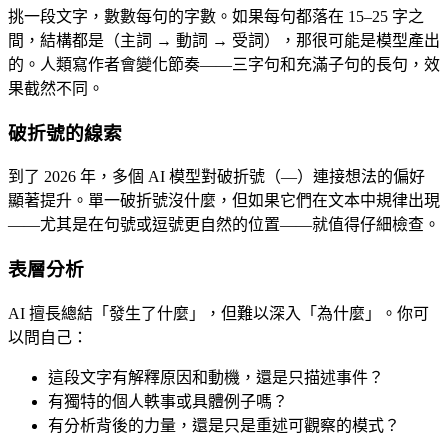
挑一段文字，數數每句的字數。如果每句都落在 15–25 字之
間，結構都是（主詞 → 動詞 → 受詞），那很可能是模型產出
的。人類寫作者會變化節奏——三字句和充滿子句的長句，效
果截然不同。
破折號的線索
到了 2026 年，多個 AI 模型對破折號（—）連接想法的偏好
顯著提升。單一破折號沒什麼，但如果它們在文本中規律出現
——尤其是在句號或逗號更自然的位置——就值得仔細檢查。
表層分析
AI 擅長總結「發生了什麼」，但難以深入「為什麼」。你可
以問自己：
這段文字有解釋原因和動機，還是只描述事件？
有獨特的個人軼事或具體例子嗎？
有分析背後的力量，還是只是重述可觀察的模式？