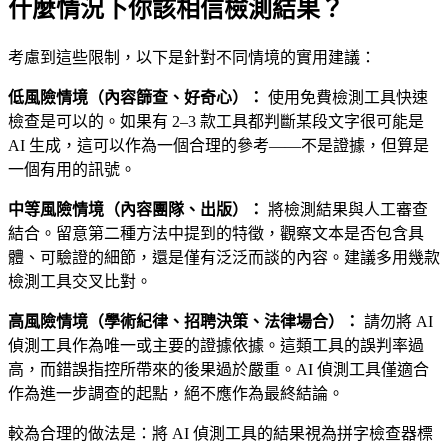
什麼情況下你該相信檢測結果？
考慮到這些限制，以下是針對不同情境的實用建議：
低風險情境（內容篩查、好奇心）：
使用免費檢測工具快速
檢查是可以的。如果有 2–3 款工具都判斷某段文字很可能是
AI 生成，這可以作為一個合理的參考——不是證據，但算是
一個有用的訊號。
中等風險情境（內容團隊、出版）：
將檢測結果與人工審查
結合。留意第二種方法中提到的特徵，觀察文本是否包含具
體、可驗證的細節，還是僅有泛泛而談的內容。建議多用幾款
檢測工具交叉比對。
高風險情境（學術紀律、招聘決策、法律場合）：
請勿將 AI
偵測工具作為唯一或主要的證據依據。這類工具的誤判率過
高，而錯誤指控所帶來的後果過於嚴重。AI 偵測工具僅適合
作為進一步調查的起點，絕不應作為最終結論。
較為合理的做法是：將 AI 偵測工具的結果視為拼字檢查器標