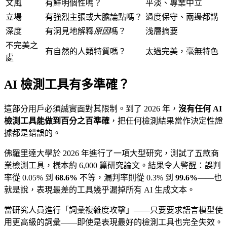
文風
有鮮明個性嗎？
平淡、專業中立
立場
有強烈主張或大膽論點嗎？
過度保守、兩邊都講
深度
有洞見地解釋
原因
嗎？
浅層摘要
不完美之
有自然的人類特質嗎？
太過完美，毫無特色
處
AI 檢測工具有多準確？
這部分用戶必須誠實面對其限制。到了 2026 年，
沒有任何 AI
檢測工具能做到百分之百準確
，把任何檢測結果當作決定性證
據都是錯誤的。
佛羅里達大學於 2026 年進行了一項大型研究，測試了五款商
業檢測工具，樣本約 6,000 篇研究論文。結果令人警醒：誤判
率從 0.05% 到
68.6%
不等，漏判率則從 0.3% 到
99.6%
——也
就是說，表現最差的工具幾乎漏掉所有 AI 生成文本。
當研究人員進行「詞彙複雜度攻擊」——只要要求語言模型使
用更高級的詞彙——即使是表現最好的檢測工具也完全失效。