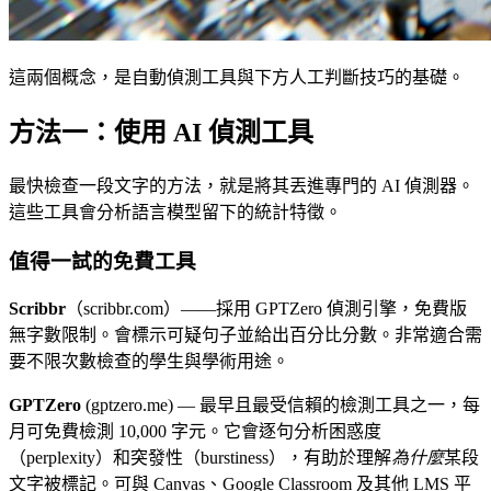
這兩個概念，是自動偵測工具與下方人工判斷技巧的基礎。
方法一：使用 AI 偵測工具
最快檢查一段文字的方法，就是將其丟進專門的 AI 偵測器。
這些工具會分析語言模型留下的統計特徵。
值得一試的免費工具
Scribbr
（scribbr.com）——採用 GPTZero 偵測引擎，免費版
無字數限制。會標示可疑句子並給出百分比分數。非常適合需
要不限次數檢查的學生與學術用途。
GPTZero
(gptzero.me) — 最早且最受信賴的檢測工具之一，每
月可免費檢測 10,000 字元。它會逐句分析困惑度
（perplexity）和突發性（burstiness），有助於理解
為什麼
某段
文字被標記。可與 Canvas、Google Classroom 及其他 LMS 平