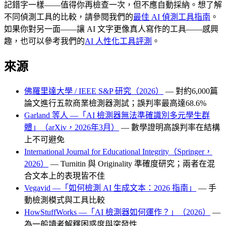
記錯字一樣——值得你再檢查一次，但不應自動採納。想了解
不同偵測工具的比較，請參閱我們的
最佳 AI 偵測工具指南
。
如果你對另一面——讓 AI 文字更像真人寫作的工具——感興
趣，也可以參考我們的
AI 人性化工具評測
。
來源
佛羅里達大學 / IEEE S&P 研究（2026）
— 對約6,000篇
論文進行五款商業檢測器測試；誤判率最高達68.6%
Garland 等人 —「AI 檢測器無法準確識別多元學生群
體」（arXiv，2026年3月）
— 數學證明高誤判率在結構
上不可避免
International Journal for Educational Integrity（Springer，
2026）
— Turnitin 與 Originality 準確度研究；兩者在混
合文本上的表現皆不佳
Vegavid —「如何檢測 AI 生成文本：2026 指南」
— 手
動檢測模式與工具比較
HowStuffWorks —「AI 檢測器如何運作？」（2026）
—
為一般讀者解釋困惑度與突發性