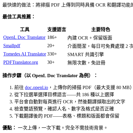
最快速的做法：將掃描 PDF 上傳到同時具備 OCR 和翻
最佳工具推薦：
工具
支援語言
主要特色
OpenL Doc Translator
186+
內建 OCR + 保留版面
Smallpdf
20+
介面簡潔，每日可免費處理 2 
Tomedes AI Translator
330+
SMART 共識引擎
PDFTranslator.org
30+
無限次數，免註冊
操作步驟（以 OpenL Doc Translator 為例）：
前往
doc.openl.io
，上傳你的掃描 PDF（最大支援 80 MB
從下拉選單選擇目標語言——共 186 種以上選擇
平台會自動對每頁進行 OCR，然後翻譯擷取出的文字
檢查雙語預覽，確認人名、數字及格式是否正確
下載翻譯後的 PDF——表格、標題和版面都會保留
優點：
一次上傳，一次下載。完全不需技術背景。