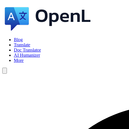
Blog
Translate
Doc Translator
AI Humanizer
More