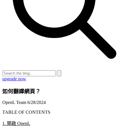
upgrade now
如何翻譯網頁？
OpenL Team
6/28/2024
TABLE OF CONTENTS
1. 開啟 OpenL