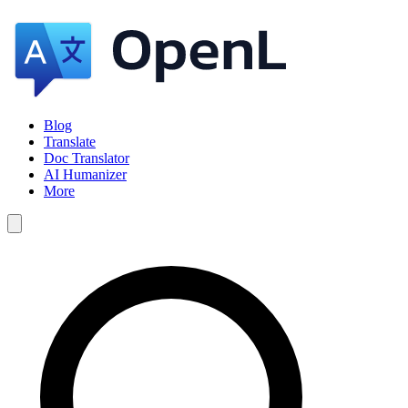
Blog
Translate
Doc Translator
AI Humanizer
More