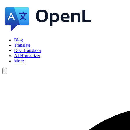
Blog
Translate
Doc Translator
AI Humanizer
More