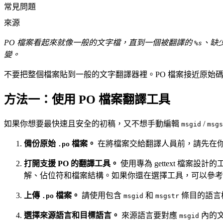
常見問題
來源
PO 檔案看起來就像一般的文字檔，直到一個被翻譯的
、缺
%s
變。
不要把整個檔案貼到一般的文字翻譯器裡。PO 檔案接近原始
方法一：使用 PO 檔案翻譯工具
如果你想要最快速且安全的初稿，又不想手動編輯
/
msgid
msgs
備份原始
檔案。
在將檔案交給翻譯人員前，請先在
.po
打開支援 PO 的翻譯工具。
使用專為 gettext 檔案設計
解、佔位符和檔案結構。如果你還在選擇工具，可以參考
上傳
檔案。
請使用包含
和
條目的語言
.po
msgid
msgstr
選擇來源語言和目標語言。
來源語言要對應
內的
msgid