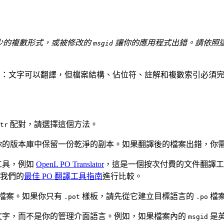
少的複數形式，或被修改的
讓你的應用程式出錯。請依照這個
msgid
碼：文字可以翻譯，但檔案結構、佔位符、註解和複數索引必須
配對，請選擇這個方法。
tr
你的版本庫中保留一份乾淨的副本。如果翻譯後的檔案出錯，你
的工具，例如
OpenL PO Translator
，這是一個按次付費的文件翻譯工
我們的
最佳 PO 翻譯工具指南
進行比較。
檔案。如果你只有
樣板，請先從它建立目標語言的
檔
.pot
.po
文字，而不是你的管理介面語言。例如，如果檔案內的
是
msgid