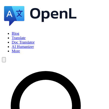
Blog
Translate
Doc Translator
AI Humanizer
More