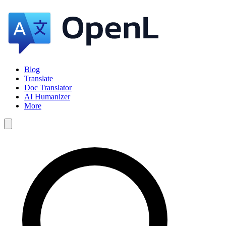
Blog
Translate
Doc Translator
AI Humanizer
More