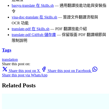
baoyu-translate 在 Skills.sh
— 通用翻譯技能功能與安裝指
令
visa-doc-translate 在 Skills.sh
— 簽證文件翻譯流程與
OCR 功能
translate-pdf 在 Skills.sh
— PDF 翻譯技能介紹
translate-pdf GitHub 儲存庫
— 保留版面 PDF 翻譯細節與
限制說明
Tags
translation
Share this post on:
Share this post on X
Share this post on Facebook
Share this post via WhatsApp
Related Posts