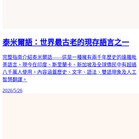
泰米爾語：世界最古老的現存語言之一
完整指南介紹泰米爾語——這是一種擁有兩千年歷史的達羅毗
荼語言，現今在印度、斯里蘭卡、新加坡及全球僑民中有超過
八千萬人使用。內容涵蓋歷史、文字、語法、雙語現象及人工
智慧翻譯。
2026/5/26