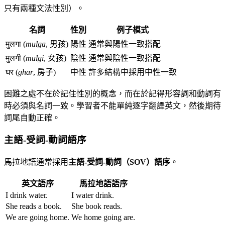
只有兩種文法性別）。
名詞
性別
例子模式
मुलगा (
mulga
, 男孩)
陽性
通常與陽性一致搭配
मुलगी (
mulgi
, 女孩)
陰性
通常與陰性一致搭配
घर (
ghar
, 房子)
中性
許多結構中採用中性一致
困難之處不在於記住性別的概念，而在於記得形容詞和動詞有
時必須與名詞一致。學習者不能單純逐字翻譯英文，然後期待
詞尾自動正確。
主語-受詞-動詞語序
馬拉地語通常採用
主語-受詞-動詞（SOV）語序
。
英文語序
馬拉地語語序
I drink water.
I water drink.
She reads a book.
She book reads.
We are going home.
We home going are.