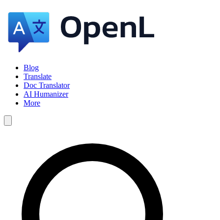
Blog
Translate
Doc Translator
AI Humanizer
More