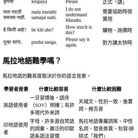
कृपया
krupaya
Please
正式「請」
I do not
需要協助時很
मला मराठी
mala marathi
understand
समजत नाही.
samajat nahi.
實用
Marathi.
How much is
हे किती आहे?
he kiti ahe?
購物、詢價時
this?
Please say it
पुन्हा सांगा.
punha sanga.
對方講太快時
again.
馬拉地語難學嗎？
馬拉地語的難易度取決於你的語言背景。
學習者背景
什麼比較容易
什麼比較困難
一旦習慣後，語序
天城文、性別一致、後置
英語使用者
（SOV）明確；有許
詞、捲舌音
多現代外來詞
字母、許多源自梵語
馬拉地語專屬詞尾、中性
印地語使用
的詞彙、廣泛的印歐
名詞、發音差異、包容/排
者
語系語法習慣
除式「我們」