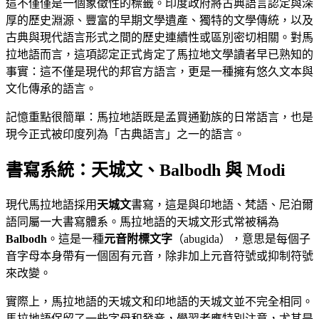
這不僅僅是一個象徵性的標籤。印度政府將古典語言認定與深
厚的歷史淵源、豐富的早期文學遺產、獨特的文學傳統，以及
古典與現代語言形式之間的歷史連續性或區別密切相關。對馬
拉地語而言，這項認定正式肯定了馬拉地文學讀者早已熟知的
事實：這不僅是現代的邦官方語言，更是一種擁有悠久文本與
文化傳承的語言。
記憶重點很簡單：馬拉地語既是孟買通勤族的日常語言，也是
現今正式被印度列為「古典語言」之一的語言。
書寫系統：天城文、Balbodh 與 Modi
現代馬拉地語採用
天城文
書寫，這是與印地語、梵語、尼泊爾
語同屬一大書寫體系。馬拉地語的天城文形式常被稱為
Balbodh
。這是一種
元音附標文字
（abugida），意思是每個子
音字母本身帶有一個固有元音，除非加上元音符號或抑制符號
來改變。
實際上，馬拉地語的天城文和印地語的天城文並不完全相同。
馬拉地語保留了一些字母和發音，學習者應特別注意，尤其是