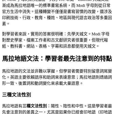
漸成為馬拉地語唯一的標準書寫系統，而 Modi 字母則從日常
官方生活中消失。這種轉變不僅僅是書寫習慣的改變，還涉及
印刷技術、行政、教育、種姓、地區與現代語言政治等多重因
素。
對學習者來說，實用的答案很明確：先學天城文。Modi 字母
對歷史學家、檔案工作者和古文獻研究者很重要，但現代報
紙、教科書、網站、表格、字幕和訊息都使用天城文。
馬拉地語文法：學習者最先注意到的特點
馬拉地語的文法並非難以掌握，但學習者需要特別留意詞尾變
化。英語主要依賴語序和助詞來表達意思；馬拉地語則透過詞
形一致、後置詞和動詞變化來承載大量語意。
三種文法性別
馬拉地語有
三種文法性別
：陽性、陰性和中性。這是學習者最
先會注意到的差異之一，尤其是如果你已經會印地語（印地語