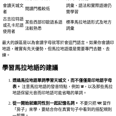
會讀天城文
詞彙、語法和實際語速仍
閱讀門檻較低
者
需學習
古吉拉特語
某些西部印歐語系語
標準馬拉地語形式及地方
或孔卡尼語
法較熟悉
詞彙
使用者
最大的誤區是以為會讀字母就等於會這門語言。如果你會讀印
地語，確實有先天優勢，但馬拉地語還是需要專門去聽、去
練。
學習馬拉地語的建議
透過馬拉地語單詞學習天城文，而不僅僅是印地語字母
表。
注意馬拉地語的發音特點，例如
ळ
，以及那些馬拉
地語保留元音而印地語可能省略的單詞。
從一開始就連同性別一起記憶名詞。
不要只把
घर
當作
「房子」來學，要結合你在真實句子中看到的搭配規則
一起學。