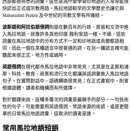
西部都很熟悉的詞彙。這也是為什麼學習印地語的人常常能很
快認出正式或宗教用語。馬拉地語較早的文學歷史也讓它與
Maharashtri Prakrit 及中世紀的宗教文學有所連結。
波斯語和阿拉伯語借詞
則是在數百年的行政、貿易和交流中進
入馬拉地語，就像許多其他印度-雅利安語一樣。不過，這些
詞彙在馬拉地語中的分布方式不一定和印地語或烏爾都語相
同，因此一個在某種語言中很普通的詞，在另一種語言裡可能
聽起來很正式、地方性或過時。
英語借詞
在現代都市馬拉地語中非常常見，尤其是在孟買和浦
那。科技、教育、商業和流行文化都讓英語詞彙進入馬拉地語
句子。在實際對話中，語碼轉換很常見；在正式書寫中，則會
根據語體、讀者和機構而有所選擇。
對於翻譯來說，這種多層次的詞彙是最棘手的部分。一句技術
性的句子，可能需要用英語借詞、梵語來源的術語，或是更簡
單的日常馬拉地語詞彙，這取決於讀者是誰。
常用馬拉地語短語