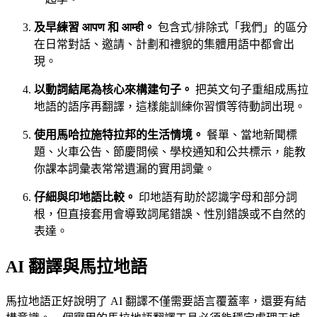
及早練習 आपण 和 आम्ही。
包含式/排除式「我們」的區分
在日常對話、邀請、計劃和禮貌的集體用語中都會出
現。
以動詞結尾為核心來構建句子。
把英文句子重組成馬拉
地語的語序再翻譯，這樣能訓練你習慣等待動詞出現。
使用馬哈拉施特拉邦的生活情境。
餐單、當地新聞標
題、火車公告、節慶問候、學校通知和公共標示，能教
你課本詞彙表常常遺漏的實用詞彙。
仔細與印地語比較。
印地語有助於認識字母和部分詞
根，但直接套用會導致詞尾錯誤、性別錯誤或不自然的
表達。
AI 翻譯與馬拉地語
馬拉地語正好說明了 AI 翻譯不僅需要語言覆蓋率，還要有結