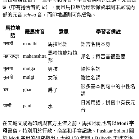
ळ
（帶有捲舌音的
la
），而且馬拉地語經常保留單詞末尾或內
部的元音
schwa
音，而印地語則可能省略。
馬拉地
羅馬拼音
意思
學習者備註
語
मराठी
marathi
馬拉地語
語言名稱本身
馬哈拉施特拉
महाराष्ट्र
maharashtra
邦名；捲舌音很重要
邦
मुलगा
mulga
男孩
陽性名詞
मुलगी
mulgi
女孩
陰性名詞
很多基本例句中的中性名
घर
ghar
房子
詞
日常用語；拼寫中有長元
पाणी
pani
水
音
在天城文成為印刷與官方主流之前，馬拉地語也曾以
Modi 字
母
書寫，特別用於行政、商業和手寫記錄。Pushkar Sohoni 關
於 Modi 字母的研究指出，大約 150 年間，Balbodh 天城文逐