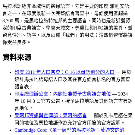
馬拉地語絕非區域性的邊緣語言。它是主要的印度-雅利安語
言之一，在印度最新一次完整語言普查中，母語使用者超過
8,300 萬，是馬哈拉施特拉邦的主要語言，同時也是新近獲認
定的印度古典語言。學會天城文，尊重其與印地語的差異，並
留意性別、語序，以及兩種「我們」的用法；這四個習慣將讓
你受益良多。
資料來源
印度 2011 年人口普查：C-16 以母語劃分的人口
— 用於
統計馬拉地語母語人口及其在官方語言排名的官方普查
語言表。
印度總理辦公室：內閣批准授予古典語言地位
— 2024
年 10 月 3 日官方公告，授予馬拉地語及其他語言古典語
言地位。
果阿邦資訊與宣傳部：果阿的語言
— 關於孔卡尼語在果
阿的地位及馬拉地語作為允許官方用途的官方說明。
Cambridge Core:〈單一類型的馬拉地語：莫迪文的消