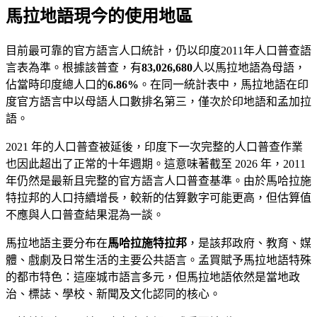
馬拉地語現今的使用地區
目前最可靠的官方語言人口統計，仍以印度2011年人口普查語
言表為準。根據該普查，有
83,026,680
人以馬拉地語為母語，
佔當時印度總人口的
6.86%
。在同一統計表中，馬拉地語在印
度官方語言中以母語人口數排名第三，僅次於印地語和孟加拉
語。
2021 年的人口普查被延後，印度下一次完整的人口普查作業
也因此超出了正常的十年週期。這意味著截至 2026 年，2011
年仍然是最新且完整的官方語言人口普查基準。由於馬哈拉施
特拉邦的人口持續增長，較新的估算數字可能更高，但估算值
不應與人口普查結果混為一談。
馬拉地語主要分布在
馬哈拉施特拉邦
，是該邦政府、教育、媒
體、戲劇及日常生活的主要公共語言。孟買賦予馬拉地語特殊
的都市特色：這座城市語言多元，但馬拉地語依然是當地政
治、標誌、學校、新聞及文化認同的核心。