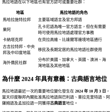
馬拉地語在以下地區也有官方認可或重要社群：
地區
馬拉地語的角色
馬哈拉施特拉邦
主要區域語言及官方邦語
孔卡尼語為唯一官方語言，但在有需要
果阿
時可使用馬拉地語處理官方事務
卡納塔克邦
在貝拉高維、比達爾等邊境地區通行
古吉拉特邦、中央
移民及長期定居的馬拉地語社群使用
邦及中印度地區
分布於美國、加拿大、英國、澳洲、海
海外僑民社群
灣地區及其他地區
為什麼 2024 年具有意義：古典語言地位
馬拉地語最近一次的重要地位變化發生在
2024 年 10 月 3 日
，
當天印度聯邦內閣批准馬拉地語與巴利語、普拉克里特語、阿
薩姆語及孟加拉語一同獲得
古典語言
地位。