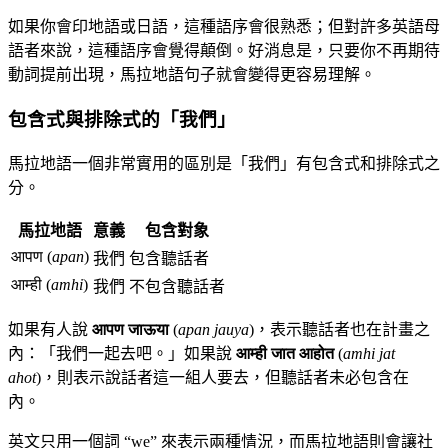
如果你會印地語或日語，這種語序會很熟悉；但對許多英語母
語者來說，這種語序會覺得顛倒。好消息是，只要你不再期待
動詞提前出現，馬拉地語句子就會變得更容易理解。
包含式與排除式的「我們」
馬拉地語一個非常實用的區別是「我們」有包含式和排除式之
分。
馬拉地語
意義
包含對象
आपण (
apan
)
我們
包含聽話者
आम्ही (
amhi
)
我們
不包含聽話者
如果有人說
आपण जाऊया
(
apan jauya
)，表示聽話者也在計畫之
內：「我們一起去吧。」如果說
आम्ही जात आहोत
(
amhi jat
ahot
)，則表示說話者這一組人要去，但聽話者未必包含在
內。
英文只用一個詞 “we” 來表示兩種情況，而馬拉地語則會讓社