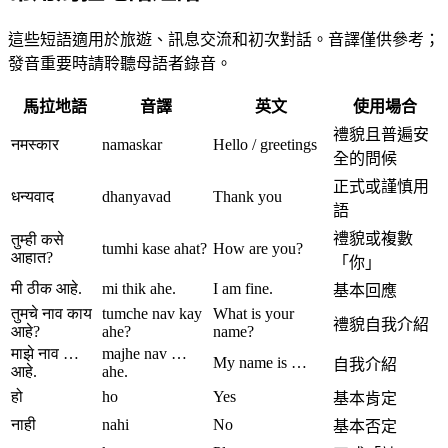
這些短語適用於旅遊、訊息交流和初次對話。音譯僅供參考；
發音重要時請聆聽母語者錄音。
馬拉地語
音譯
英文
使用場合
禮貌且普遍安
नमस्कार
namaskar
Hello / greetings
全的問候
正式或謹慎用
धन्यवाद
dhanyavad
Thank you
語
禮貌或複數
तुम्ही कसे
tumhi kase ahat?
How are you?
आहात?
「你」
मी ठीक आहे.
mi thik ahe.
I am fine.
基本回應
तुमचे नाव काय
tumche nav kay
What is your
禮貌自我介紹
आहे?
ahe?
name?
माझे नाव …
majhe nav …
My name is …
自我介紹
आहे.
ahe.
हो
ho
Yes
基本肯定
नाही
nahi
No
基本否定