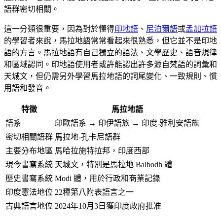
語群密切相關。
這一分類很重要，因為對於懂得
印地語
、
尼泊爾語
或
孟加拉語
的學習者來說，馬拉地語常常看起來很熟悉，但它並不是印地
語的方言。馬拉地語有自己獨立的語法、文學歷史、語音規律
和區域認同。印地語使用者或許能認出許多源自梵語的詞彙和
天城文，但仍需另外學習馬拉地語的詞尾變化、一致規則、慣
用語和發音。
特徵
馬拉地語
語系
印歐語系 → 印伊語族 → 印度-雅利安語族
密切相關語群
馬拉地-孔卡尼語群
主要分布地區
馬哈拉施特拉邦，印度西部
現今書寫系統
天城文，特別是馬拉地 Balbodh 體
歷史書寫系統
Modi 體，用於行政和商業記錄
印度憲法地位
22種第八附表語言之一
古典語言地位
2024年10月3日獲印度政府批准