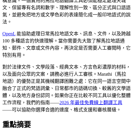
構意識。一個實用的馬拉地語翻譯工具必須能穩定處理天城
文、保留專有名詞和數字、理解性別一致、區分正式與口語語
氣，並避免把地方或文學色彩的表達簡化成一般印地語式的說
法。
OpenL
能協助處理日常馬拉地語文本、訊息、文件，以及跨越
100 多種語言的快速理解。當你需要先大致了解馬拉地語通
知、郵件、文章或文件內容，再決定是否需要人工審閱時，它
特別有用。
對於法律文件、文學段落、經典文本、方言色彩濃厚的材料，
以及面向公眾的文案，請務必進行人工審核。Marathi（馬拉
地語）的優勢正是其機械翻譯困難之處：它在同一語言空間中
融合了正式的梵語詞彙、日常都市的語碼切換、較舊的文學語
體，以及地方身份認同。如果你正在比較不同工具以優化整體
工作流程，我們的指南——
2026 年最佳免費線上翻譯工具
——可以協助你選擇合適的速度、格式支援和審核層級。
重點摘要