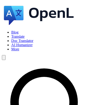
Blog
Translate
Doc Translator
AI Humanizer
More