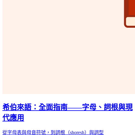
希伯來語：全面指南——字母、詞根與現
代應用
從字母表與母音符號，到詞根（shoresh）與詞型