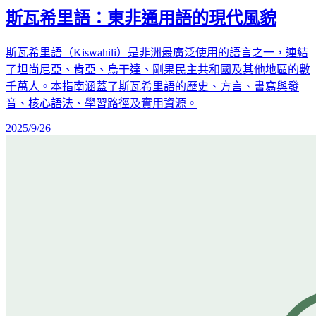
斯瓦希里語：東非通用語的現代風貌
斯瓦希里語（Kiswahili）是非洲最廣泛使用的語言之一，連結
了坦尚尼亞、肯亞、烏干達、剛果民主共和國及其他地區的數
千萬人。本指南涵蓋了斯瓦希里語的歷史、方言、書寫與發
音、核心語法、學習路徑及實用資源。
2025/9/26