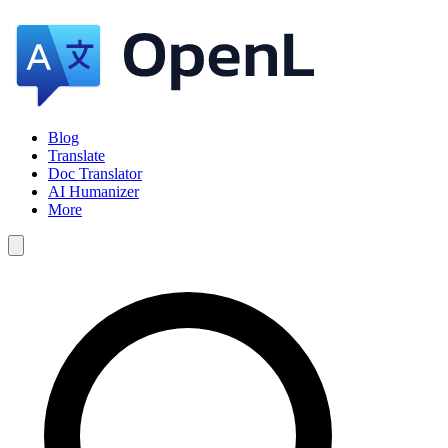
Blog
Translate
Doc Translator
AI Humanizer
More