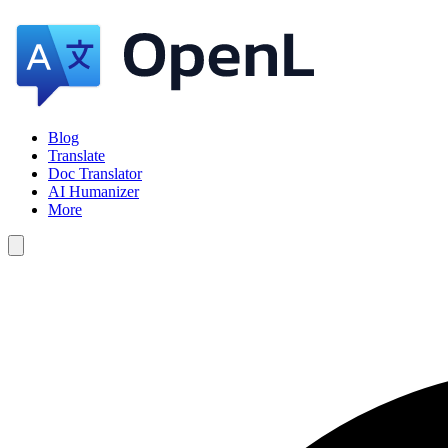
Blog
Translate
Doc Translator
AI Humanizer
More