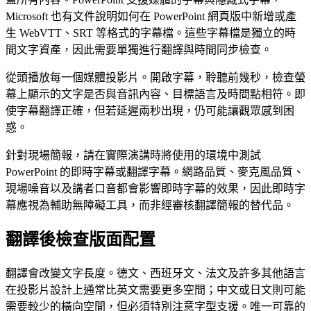
Microsoft 也有文件說明如何在 PowerPoint 網頁版中新增或產
生 WebVTT、SRT 等格式的字幕檔。這些字幕檔是獨立的時
間文字資產，因此需要單獨進行翻譯與時間同步檢查。
從頭播放每一個媒體投影片。開啟字幕，聆聽前幾秒，檢查螢
幕上顯示的文字是否與音訊內容、目標語言及時間點相符。即
使字幕翻譯正確，但若延遲兩秒出現，仍可能讓觀眾感到困
惑。
針對現場簡報，請在實際演講時將使用的環境中測試
PowerPoint 的即時字幕或翻譯字幕。網路品質、麥克風品質、
現場噪音以及講者口音都會影響即時字幕的效果，因此即時字
幕應視為輔助無障礙工具，而非經審核翻譯簡報的替代品。
翻譯後檢查版面配置
翻譯會改變文字長度。德文、西班牙文、法文及許多其他語言
在投影片設計上通常比英文需要更多空間；中文或日文則可能
需要較少的橫向空間，但必須特別注意字型支援。唯一可靠的