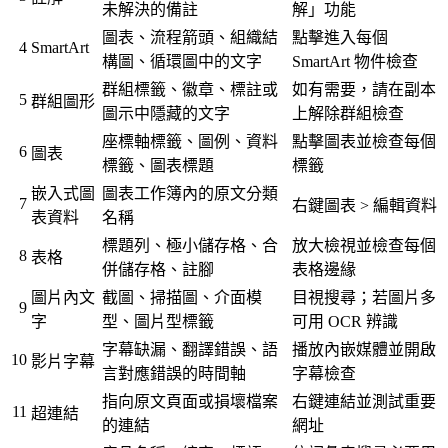
未解決的備註
解」功能
圖表、流程箭頭、組織結
點擊進入每個
4
SmartArt
構圖、循環圖中的文字
SmartArt 物件檢查
群組標籤、徽章、標註或
如有需要，請在副本
5
群組圖形
圖示中隱藏的文字
上解除群組檢查
座標軸標籤、圖例、資料
點擊圖表並檢查每個
6
圖表
標籤、圖表標題
標籤
嵌入式圖
圖表工作簿內的原文分類
7
右鍵圖表 > 編輯資料
表資料
名稱
標題列、極小儲存格、合
放大檢視並檢查每個
8
表格
併儲存格、註腳
表格邊緣
圖片內文
截圖、掃描圖、介面模
目視搜尋；若圖片多
9
字
型、圖片型標籤
可用 OCR 辨識
字幕缺漏、翻譯錯誤、語
播放內嵌媒體並開啟
10
影片字幕
言對應錯誤的時間軸
字幕檢查
指向原文頁面或損壞檔案
右鍵連結並測試重要
11
超連結
的連結
網址