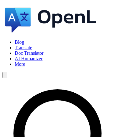
Blog
Translate
Doc Translator
AI Humanizer
More