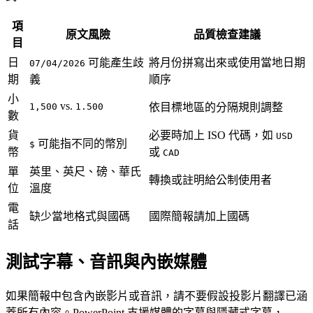
項
原文風險
品質檢查建議
目
日
可能產生歧
將月份拼寫出來或使用當地日期
07/04/2026
期
義
順序
小
vs.
1,500
1.500
依目標地區的分隔規則調整
數
貨
必要時加上 ISO 代碼，如
USD
可能指不同的幣別
$
幣
或
CAD
單
英里、英尺、磅、華氏
轉換或註明給公制使用者
位
溫度
電
缺少當地格式與國碼
國際簡報請加上國碼
話
測試字幕、音訊與內嵌媒體
如果簡報中包含內嵌影片或音訊，請不要假設投影片翻譯已涵
蓋所有內容。PowerPoint 支援媒體的字幕與隱藏式字幕，