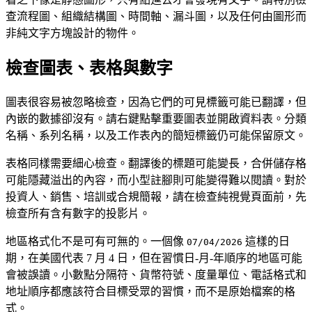
查流程圖、組織結構圖、時間軸、漏斗圖，以及任何由圖形而
非純文字方塊設計的物件。
檢查圖表、表格與數字
圖表很容易被忽略檢查，因為它們的可見標籤可能已翻譯，但
內嵌的數據卻沒有。請右鍵點擊重要圖表並開啟資料表。分類
名稱、系列名稱，以及工作表內的簡短標籤仍可能保留原文。
表格同樣需要細心檢查。翻譯後的標題可能變長，合併儲存格
可能隱藏溢出的內容，而小型註腳則可能變得難以閱讀。對於
投資人、銷售、培訓或合規簡報，請在檢查純視覺頁面前，先
檢查所有含有數字的投影片。
地區格式化不是可有可無的。一個像
這樣的日
07/04/2026
期，在美國代表 7 月 4 日，但在習慣日-月-年順序的地區可能
會被誤讀。小數點分隔符、貨幣符號、度量單位、電話格式和
地址順序都應該符合目標受眾的習慣，而不是原始檔案的格
式。