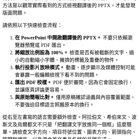
方法是以觀眾實際看到的方式檢視翻譯後的 PPTX，才能發現
版面問題。
請依照以下快速檢查流程：
在 PowerPoint 中開啟翻譯後的 PPTX。
不要只依賴瀏
覽器預覽或 PDF 匯出。
將縮放比例設為 100%。
檢查是否有被截斷的文字、過
小的自動縮小字體、擁擠的標籤及重疊的物件。
執行投影片放映模式。
動畫、逐步顯示及媒體控制可能
會暴露一般編輯檢視下看不到的問題。
匯出 PDF 校樣。
PDF 便於審閱，因為它會固定換行，
並讓逐頁評論更容易。
與原始簡報比對。
僅用原稿確認涵義與內容覆蓋範圍，
不要強迫目標語言照搬原本的換行。
從右至左書寫的語言需要額外檢查。阿拉伯文、希伯來文、波
斯文及烏爾都文不只是「把翻譯文字放進同一個框」這麼簡
單。請檢查文字方向、項目符號位置、圖表方向、箭頭指向、