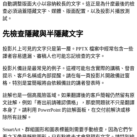
自動調整版面大小以容納較長的文字。這正是為什麼最後的檢
查必須涵蓋隱藏文字、媒體、版面配置，以及投影片播放測
試。
先檢查隱藏與半隱藏文字
投影片上可見的文字只是第一層。PPTX 檔案中經常包含一些
譯者容易遺漏、審稿人也可能忘記檢查的文字。
投影片備註是最常見的例子。這裡可能包含實際的講稿、發音
提示、客戶名稱或內部提醒。請在每一頁投影片開啟備註窗
格，特別是當簡報將由依賴備註的講者發表時。
註解也是一個高風險區域。如果翻譯後的客戶簡報仍然留有原
文註解，例如「寄出前請確認價格」，那麼問題就不只是翻譯
本身了。請利用 PowerPoint 的註解面板，在交付前解決或移
除所有註解。
SmartArt、群組圖形和圖表標籤則需要手動檢查，因為它們乍
看之下像是靜態圖形，只有點進去才會發現有文字。請特別檢