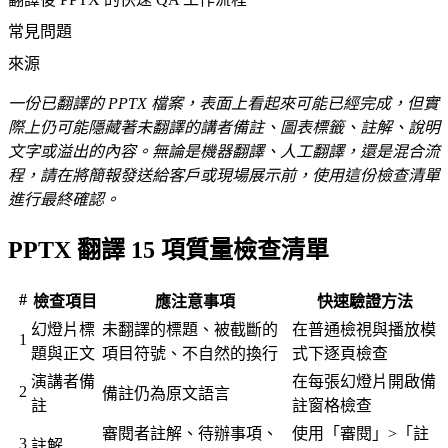
常見問題
來源
一份已翻譯的 PPTX 檔案，表面上看起來可能已經完成，但實
際上仍可能隱藏著未翻譯的講者備註、圖表標籤、註解、說明
文字或溢出的內容。無論是機器翻譯、人工翻譯，還是混合流
程，請在將簡報發送給客戶或現場展示前，使用這份檢查清單
進行最終確認。
PPTX 翻譯 15 項質量檢查清單
#
檢查項目
應注意事項
快速驗證方法
幻燈片標
未翻譯的標題、被截斷的
在普通檢視與播放模
1
題與正文
項目符號、不自然的換行
式下逐頁檢查
演講者備
在每張幻燈片開啟備
2
備註仍為原文語言
註
註窗格檢查
審閱者註解、待辦事項、
使用「審閱」>「註
3
註解