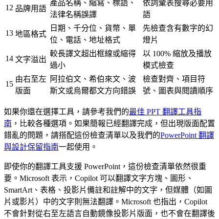
產品名稱、縮寫、標語、
依詞彙表搜尋必要用
12
品牌用語
法律名稱誤譯
語
日期、千分位、貨幣、單
先檢查含有數字的幻
13
地區格式
位、電話、地址格式
燈片
較長譯文超出框線或縮得
以 100% 縮放及播放
14
文字溢出
過小
模式檢查
由右至左
阿拉伯文、希伯來文、波
檢查對齊、項目符
15
版面
斯文或烏爾都文方向錯誤
號、圖表與閱讀順序
如果你還在選擇工具，請參考我們的
最佳 PPT 翻譯工具指
南
，比較各種選項。如果簡報已經翻譯完成，但出現版面配置
錯亂的問題，請搭配這份檢查清單以及我們的
PowerPoint 翻譯
與設計保留指南
一起使用。
即使你的翻譯工具支援 PowerPoint，這份檢查清單依然很重
要。Microsoft 表示，Copilot 可以翻譯文字方塊、圖形、
SmartArt、表格、投影片備註和註解中的文字，但媒體（如圖
片或影片）中的文字則無法翻譯。Microsoft 也指出，Copilot
不會針對從右至左語言自動鏡像投影片版面，也不會在翻譯後