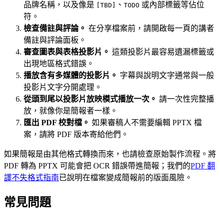
品牌名稱，以及像是
、
或內部標籤等佔位
[TBD]
TODO
符。
檢查備註與評論。
在分享檔案前，請開啟每一頁的講者
備註與評論面板。
審查圖表與表格投影片。
這類投影片最容易遺漏標籤或
出現地區格式錯誤。
播放含有多媒體的投影片。
字幕與說明文字通常與一般
投影片文字分開處理。
從頭到尾以投影片放映模式播放一次。
請一次性完整播
放，就像你是簡報者一樣。
匯出 PDF 校對檔。
如果審稿人不需要編輯 PPTX 檔
案，請將 PDF 版本寄給他們。
如果簡報是由其他格式轉換而來，也請檢查原始製作流程。將
PDF 轉為 PPTX 可能會把 OCR 錯誤帶進簡報；我們的
PDF 翻
譯不失格式指南
已說明在檔案變成簡報前的版面風險。
常見問題