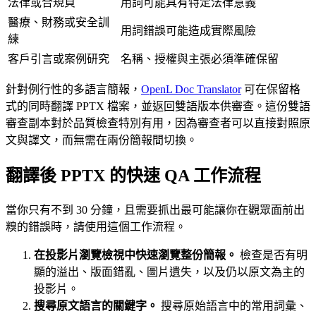
法律或合規頁
用詞可能具有特定法律意義
醫療、財務或安全訓
用詞錯誤可能造成實際風險
練
客戶引言或案例研究
名稱、授權與主張必須準確保留
針對例行性的多語言簡報，
OpenL Doc Translator
可在保留格
式的同時翻譯 PPTX 檔案，並返回雙語版本供審查。這份雙語
審查副本對於品質檢查特別有用，因為審查者可以直接對照原
文與譯文，而無需在兩份簡報間切換。
翻譯後 PPTX 的快速 QA 工作流程
當你只有不到 30 分鐘，且需要抓出最可能讓你在觀眾面前出
糗的錯誤時，請使用這個工作流程。
在投影片瀏覽檢視中快速瀏覽整份簡報。
檢查是否有明
顯的溢出、版面錯亂、圖片遺失，以及仍以原文為主的
投影片。
搜尋原文語言的關鍵字。
搜尋原始語言中的常用詞彙、