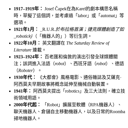
1917–1919年：
Josef Čapek在為Karel的劇本構思名稱
時，草擬了這個詞，並考慮過「labor」或「automat」等
選項。
1921年1月：
_R.U.R.
於布拉格首演；捷克媒體創造了如
_robotický
（「機器人的」）等衍生詞。
1922年10月：
英文翻譯在
The Saturday Review of
Literature
連載。
1923–1924年：
百老匯和倫敦的演出引發全球媒體關
注；該詞進入法語（
robot
）、西班牙語（
robot
）、德語
（
Roboter
）。
1930年代：
《大都會》風格電影、通俗雜誌及艾薩克·
阿西莫夫早期故事將概念延伸至機械自動裝置。
1941年：
阿西莫夫提出「robotics」及三大法則，確立技
術領域用語。
2000年代起：
「Robot」擴展至軟體（RPA機器人）、
聊天機器人、倉儲自主移動機器人，以及日常的Roomba
掃地機器人。