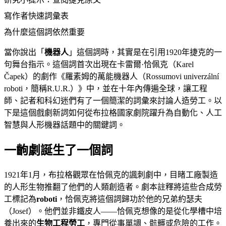
寫作者快速詞彙表
為什麼這個詞依然重要
當你說出「
機器人
」這個詞時，其實是在引用1920年捷克的一
句舞台指示。這個詞首次出現在卡雷爾·恰佩克（Karel
Čapek）的劇作《羅素姆的萬能機器人（Rossumovi univerzální
roboti，簡稱R.U.R.）》中，並在十年內傳遍全球，讓工程
師、記者和科幻迷們有了一個簡潔的詞彙來討論人造勞工。以
下是這個戲劇新詞如何從布拉格國家劇院躍升為自動化、人工
智慧與人形機器話題中的關鍵詞。
一齣劇誕生了一個詞
1921年1月，布拉格觀眾在恰佩克的諷刺劇中，目睹工廠製造
的人形生物推翻了他們的人類創造者。劇本註釋將這些合成勞
工標記為
roboti
，恰佩克將這個詞歸功於他的兄弟約瑟夫
（Josef）。他們並非鐵皮人——恰佩克想像的是從化學槽中培
養出來的
生物工程勞工
，專門從事單調、骯髒或危險的工作。