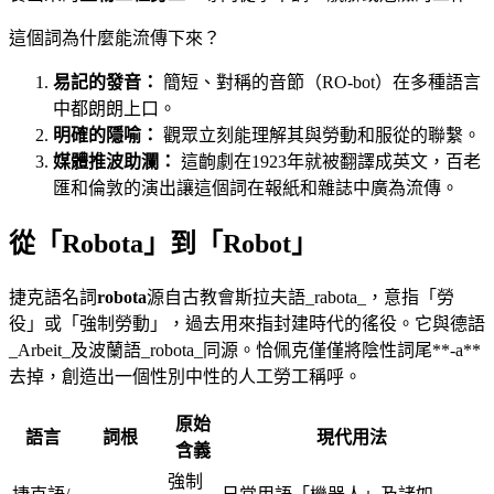
這個詞為什麼能流傳下來？
易記的發音：
簡短、對稱的音節（RO-bot）在多種語言
中都朗朗上口。
明確的隱喻：
觀眾立刻能理解其與勞動和服從的聯繫。
媒體推波助瀾：
這齣劇在1923年就被翻譯成英文，百老
匯和倫敦的演出讓這個詞在報紙和雜誌中廣為流傳。
從「Robota」到「Robot」
捷克語名詞
robota
源自古教會斯拉夫語_rabota_，意指「勞
役」或「強制勞動」，過去用來指封建時代的徭役。它與德語
_Arbeit_及波蘭語_robota_同源。恰佩克僅僅將陰性詞尾**-a**
去掉，創造出一個性別中性的人工勞工稱呼。
原始
語言
詞根
現代用法
含義
強制