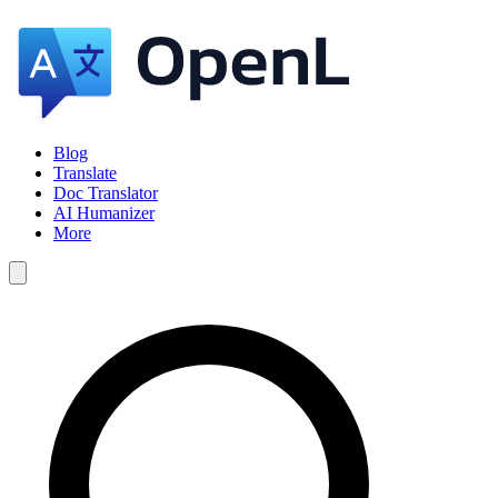
Blog
Translate
Doc Translator
AI Humanizer
More