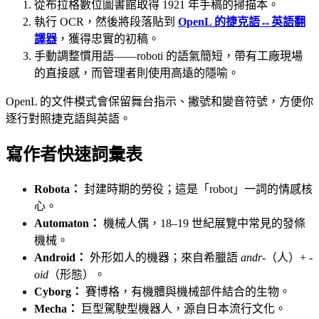
從布拉格數位圖書館取得 1921 年手稿的掃描本。
執行 OCR，然後將段落貼到
OpenL 的捷克語↔英語翻
譯器
，獲得忠實的初稿。
手動調整慣用語——roboti 的語氣簡短，帶有工廠現場
的直接感，而管理者則使用高遠的隱喻。
OpenL 的文件模式會保留舞台指示、撇號和變音符號，方便你
逐行對照捷克語與英語。
寫作者快速詞彙表
Robota：
封建時期的勞役；這是「robot」一詞的情感核
心。
Automaton：
機械人偶，18–19 世紀展覽中常見的發條
機械。
Android：
外形如人的機器；來自希臘語
andr-
（人）+
-
oid
（形態）。
Cyborg：
賽博格，有機體與機械部件結合的生物。
Mecha：
巨型駕駛型機器人，源自日本流行文化。