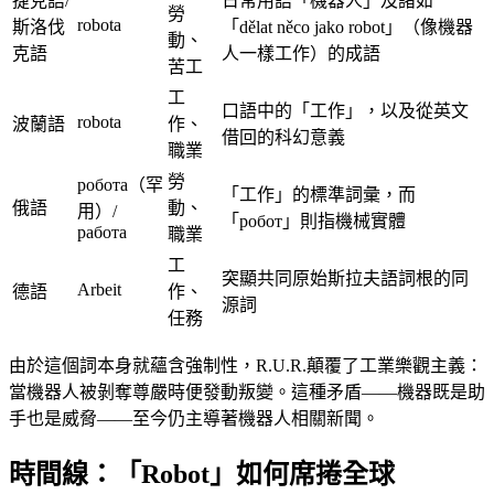
捷克語/
日常用語「機器人」及諸如
勞
robota
斯洛伐
「dělat něco jako robot」（像機器
動、
克語
人一樣工作）的成語
苦工
工
口語中的「工作」，以及從英文
robota
波蘭語
作、
借回的科幻意義
職業
勞
робота（罕
「工作」的標準詞彙，而
俄語
動、
用）/
「робот」則指機械實體
работа
職業
工
突顯共同原始斯拉夫語詞根的同
Arbeit
德語
作、
源詞
任務
由於這個詞本身就蘊含強制性，R.U.R.顛覆了工業樂觀主義：
當機器人被剝奪尊嚴時便發動叛變。這種矛盾——機器既是助
手也是威脅——至今仍主導著機器人相關新聞。
時間線：「Robot」如何席捲全球