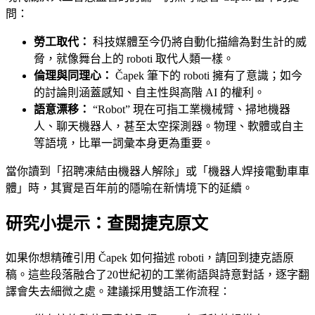
問：
勞工取代：
科技媒體至今仍將自動化描繪為對生計的威
脅，就像舞台上的 roboti 取代人類一樣。
倫理與同理心：
Čapek 筆下的 roboti 擁有了意識；如今
的討論則涵蓋感知、自主性與高階 AI 的權利。
語意漂移：
“Robot” 現在可指工業機械臂、掃地機器
人、聊天機器人，甚至太空探測器。物理、軟體或自主
等語境，比單一詞彙本身更為重要。
當你讀到「招聘凍結由機器人解除」或「機器人焊接電動車車
體」時，其實是百年前的隱喻在新情境下的延續。
研究小提示：查閱捷克原文
如果你想精確引用 Čapek 如何描述 roboti，請回到捷克語原
稿。這些段落融合了20世紀初的工業術語與詩意對話，逐字翻
譯會失去細微之處。建議採用雙語工作流程：