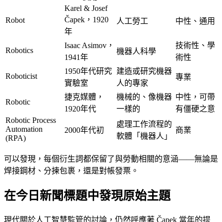
Karel & Josef
Čapek，1920
Robot
人工勞工
中性、通用
年
Isaac Asimov，
技術性、學
Robotics
機器人科學
1941年
術性
1950年代研究
建造或研究機器
Roboticist
專業
實驗室
人的專家
捷克媒體，
機械的、像機器
中性，可帶
Robotic
1920年代
一樣的
有僵硬之意
Robotic Process
處理工作流程的
Automation
2000年代初
商業
軟體「機器人」
(RPA)
可以發現，每個衍生詞都保留了與勞動相關的意涵——無論是
焊接鋼材、分揀包裹，還是對帳發票。
在今日新聞標題中發現原始主題
現代關於人工智慧監管的討論，仍然呼應著 Čapek 當年的提