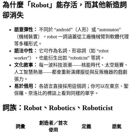
為什麼「Robot」能存活，而其他新造詞
卻消失
語意彈性：
不同於 “android”（人形）或 “automaton”
（機械裝置），robot 一詞涵蓋從工廠機械臂到軟體代理
等多種形式。
語法中性：
它可作為名詞、形容詞（如 “robot
worker”），也能衍生出如 “roboticist” 等詞。
文化敘事：
每一波科技浪潮——核能時代、太空競賽、
人工智慧熱潮——都會重新演繹服從與反叛機器的戲劇
張力。
易於借用：
各語言直接採用這個詞；你可以在東京、聖
保羅、奈洛比的標誌上看到同樣的單字。
詞族：Robot、Robotics、Roboticist
創造者／首次
詞彙
定義
語氣
使用