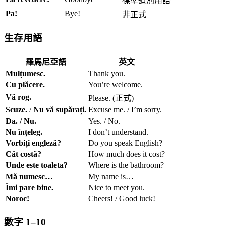
標準道別用語
Pa!
Bye!
非正式
生存用語
羅馬尼亞語
英文
Mulțumesc.
Thank you.
Cu plăcere.
You’re welcome.
Vă rog.
Please. (正式)
Scuze.
/
Nu vă supărați.
Excuse me. / I’m sorry.
Da. / Nu.
Yes. / No.
Nu înțeleg.
I don’t understand.
Vorbiți engleză?
Do you speak English?
Cât costă?
How much does it cost?
Unde este toaleta?
Where is the bathroom?
Mă numesc…
My name is…
Îmi pare bine.
Nice to meet you.
Noroc!
Cheers! / Good luck!
數字 1–10