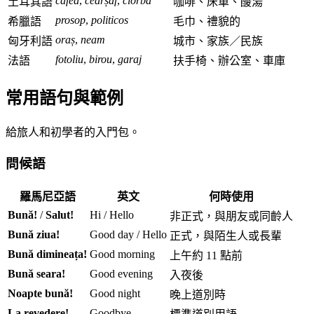
cafea
,
cearșaf
,
ciorbă
土耳其語
咖啡、床單、酸湯
prosop
,
politicos
希臘語
毛巾、禮貌的
oraș
,
neam
匈牙利語
城市、家族／民族
fotoliu
,
birou
,
garaj
法語
扶手椅、辦公室、車庫
常用語句與範例
給旅人和初學者的入門包。
問候語
羅馬尼亞語
英文
何時使用
Bună!
/
Salut!
Hi / Hello
非正式，與朋友或同齡人
Bună ziua!
Good day / Hello
正式，與陌生人或長輩
Bună dimineața!
Good morning
上午約 11 點前
Bună seara!
Good evening
入夜後
Noapte bună!
Good night
晚上道別時
La revedere!
Goodbye