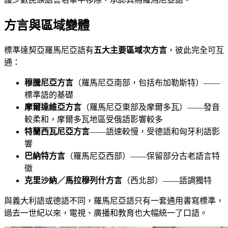
方言與區域變體
標準達契亞羅馬尼亞語有
五大主要區域次方言
，彼此完全可互
通：
穆騰尼亞方言
（羅馬尼亞南部，包括布加勒斯特）——
標準語的基礎
摩爾達維亞方言
（羅馬尼亞東部及摩爾多瓦）——發音
較柔和，摩爾多瓦地區受俄語影響較多
特蘭西瓦尼亞方言
——語速較慢，受德語和匈牙利語影
響
巴納特方言
（羅馬尼亞西部）——保留部分古老語言特
徵
克里沙納／馬拉穆列什方言
（西北部）——語調獨特
與義大利語或德語不同，羅馬尼亞語只有一套通用書寫標準，
過去一世紀以來，電視、廣播和教育也大幅統一了口語。