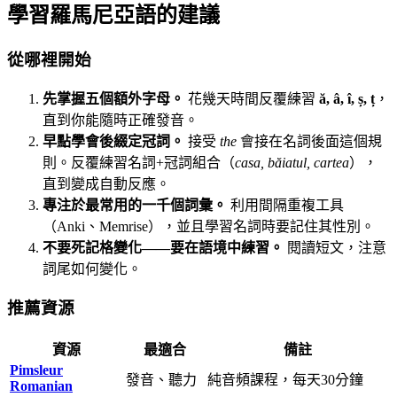
學習羅馬尼亞語的建議
從哪裡開始
先掌握五個額外字母。
花幾天時間反覆練習
ă, â, î, ș, ț
，
直到你能隨時正確發音。
早點學會後綴定冠詞。
接受
the
會接在名詞後面這個規
則。反覆練習名詞+冠詞組合（
casa, băiatul, cartea
），
直到變成自動反應。
專注於最常用的一千個詞彙。
利用間隔重複工具
（Anki、Memrise），並且學習名詞時要記住其性別。
不要死記格變化——要在語境中練習。
閱讀短文，注意
詞尾如何變化。
推薦資源
資源
最適合
備註
Pimsleur
發音、聽力
純音頻課程，每天30分鐘
Romanian