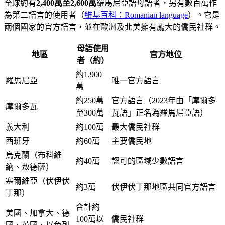
全球約有
2,400萬至2,600萬
羅馬尼亞語母語者，另有數百萬作
為第二語言的使用者（
維基百科：Romanian language
）。它是
兩個國家的官方語言，並在歐洲及北美擁有龐大的僑民社群。
母語使用
地區
官方地位
者（約）
約1,900
羅馬尼亞
唯一官方語言
萬
約250萬
官方語言（2023年由「摩爾多
摩爾多瓦
至300萬
瓦語」正名為羅馬尼亞語）
義大利
約100萬
最大僑民社群
西班牙
約60萬
主要僑民地
烏克蘭（布科維
約40萬
認可的區域少數語言
納、敖德薩）
塞爾維亞（伏伊伏
約3萬
伏伊伏丁那地區共同官方語言
丁那）
合計約
美國、加拿大、德
100萬以
僑民社群