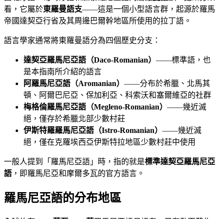
看，它屬於
東羅曼語支
——這是一個小型語言群，起源於羅馬
帝國達契亞行省及其周邊巴爾幹地區所使用的拉丁語。
語言學家通常將東羅曼語分為四個歷史分支：
達契亞羅馬尼亞語（Daco-Romanian）
——標準語，也
是本指南所介紹的語言
阿羅馬尼亞語（Aromanian）
——分布於希臘、北馬其
頓、阿爾巴尼亞、保加利亞、科索沃和塞爾維亞的社群
梅格倫羅馬尼亞語（Megleno-Romanian）
——幾近滅
絕，僅存於希臘北部少數村莊
伊斯特羅羅馬尼亞語（Istro-Romanian）
——幾近滅
絕，僅在克羅埃西亞伊斯特拉地區少數村莊中使用
一般人提到「羅馬尼亞語」時，指的就是
標準達契亞羅馬尼亞
語
，即羅馬尼亞和摩爾多瓦的官方語言。
羅馬尼亞語的分布地區