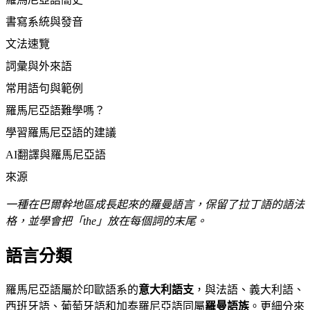
書寫系統與發音
文法速覽
詞彙與外來語
常用語句與範例
羅馬尼亞語難學嗎？
學習羅馬尼亞語的建議
AI翻譯與羅馬尼亞語
來源
一種在巴爾幹地區成長起來的羅曼語言，保留了拉丁語的語法
格，並學會把「the」放在每個詞的末尾。
語言分類
羅馬尼亞語屬於印歐語系的
意大利語支
，與法語、義大利語、
西班牙語、葡萄牙語和加泰羅尼亞語同屬
羅曼語族
。更細分來