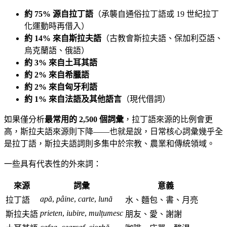
約 75% 源自拉丁語
（承襲自通俗拉丁語或 19 世紀拉丁
化運動時再借入）
約 14% 來自斯拉夫語
（古教會斯拉夫語、保加利亞語、
烏克蘭語、俄語）
約 3% 來自土耳其語
約 2% 來自希臘語
約 2% 來自匈牙利語
約 1% 來自法語及其他語言
（現代借詞）
如果僅分析
最常用的 2,500 個詞彙
，拉丁語來源的比例會更
高，斯拉夫語來源則下降——也就是說，日常核心詞彙幾乎全
是拉丁語，斯拉夫語詞則多集中於宗教、農業和傳統領域。
一些具有代表性的外來詞：
來源
詞彙
意義
apă
,
pâine
,
carte
,
lună
拉丁語
水、麵包、書、月亮
prieten
,
iubire
,
mulțumesc
斯拉夫語
朋友、愛、謝謝