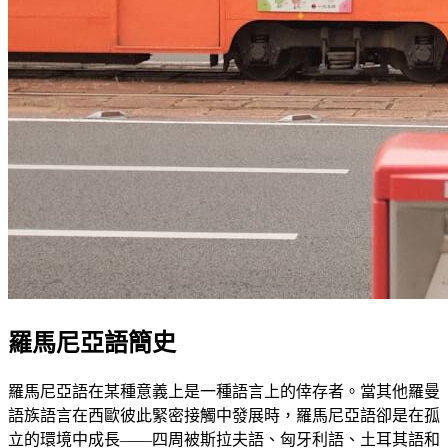
羅馬尼亞語簡史
羅馬尼亞語在某種意義上是一種語言上的倖存者。當其他羅曼
語族語言在西歐彼此緊密接觸中發展時，羅馬尼亞語卻是在孤
立的環境中成長——四周被斯拉夫語、匈牙利語、土耳其語和