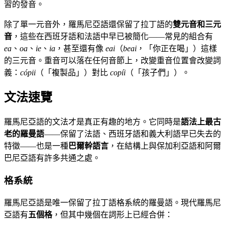
習的發音。
除了單一元音外，羅馬尼亞語還保留了拉丁語的
雙元音和三元
音
，這些在西班牙語和法語中早已被簡化——常見的組合有
ea
、
oa
、
ie
、
ia
，甚至還有像
eai
（
beai
，「你正在喝」）這樣
的三元音。重音可以落在任何音節上，改變重音位置會改變詞
義：
cópii
（「複製品」）對比
copíi
（「孩子們」）。
文法速覽
羅馬尼亞語的文法才是真正有趣的地方。它同時是
語法上最古
老的羅曼語
——保留了法語、西班牙語和義大利語早已失去的
特徵——也是一種
巴爾幹語言
，在結構上與保加利亞語和阿爾
巴尼亞語有許多共通之處。
格系統
羅馬尼亞語是唯一保留了拉丁語格系統的羅曼語。現代羅馬尼
亞語有
五個格
，但其中幾個在詞形上已經合併：