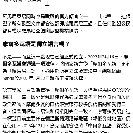
國、英國、以色列
上
羅馬尼亞語同時也是
歐盟的官方語言
之一——共24種——這保
證了所有歐盟文件都會被翻譯成羅馬尼亞語，且任何歐盟公民
都有權以羅馬尼亞語向歐盟機構陳情。
摩爾多瓦語是獨立語言嗎？
不是——而且這一點現在已經正式確立。2023年3月16日，
摩
爾多瓦議會通過一項法律
，將國家語言從「摩爾多瓦語」更名
為「羅馬尼亞語」，適用於所有立法及憲法中。總統Maia
Sandu於2023年3月22日頒布了這項法律。
語言學家一直認為標準「摩爾多瓦語」與標準羅馬尼亞語完全
相同——這一區分是蘇聯時代為強調摩爾多瓦獨立身份而設的
政治產物。摩爾多瓦的口語確實帶有較多俄語借詞和獨特口
音，但書面標準、語法和詞彙則完全一致。「摩爾多瓦語」這
一標籤目前主要僅在
德涅斯特河沿岸地區
（親俄分離地區）仍
在使用。2025年12月，烏克蘭議會也將「摩爾多瓦語」從受保
護少數民族語言名單中移除，承認其為羅馬尼亞語。