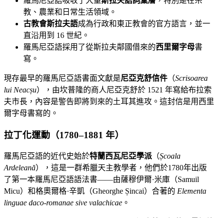
羅馬尼亞語吸收了大量
斯拉夫語詞彙層
，特別是在宗
教、農業和日常生活領域。
古教會斯拉夫語
成為行政和東正教會的官方語言，並一
直沿用到 16 世紀。
羅馬尼亞語採用了從斯拉夫鄰國借來的
西里爾字母
書
寫。
現存最早的羅馬尼亞語書面文獻是
尼亞克舒信件
（
Scrisoarea
lui Neacșu
），由坎普隆的商人尼亞克舒於 1521 年寫給布拉索
夫市長，內容是警告即將到來的土耳其進攻。這封信是用西里
爾字母書寫的。
拉丁化運動（1780–1881 年）
羅馬尼亞語的近代史始於
特蘭西瓦尼亞學派
（
Școala
Ardeleană
），這是一群希臘天主教學者，他們於1780年出版
了第一本羅馬尼亞語語法書——由薩穆伊爾·米庫（Samuil
Micu）和格奧爾格·辛凱（Gheorghe Șincai）合著的
Elementa
linguae daco-romanae sive valachicae
。