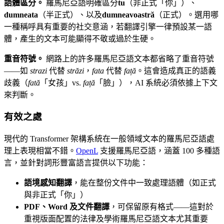
語體區分。
羅馬尼亞語明確區分
tu
（非正式「你」）、
dumneata
（半正式）、以及
dumneavoastră
（正式）。選用哪
一種稱呼具有重要的社交意涵，若翻譯引擎一律預設某一語
體，產生的文本可能顯得不敬或過於生硬。
重音符號。
網路上的許多羅馬尼亞語文本都省略了重音符號
——如
strazi
代替
străzi
，
fata
代替
față
。這會造成真正的語義
歧義（
fată
「女孩」vs.
față
「臉」），AI 系統必須依據上下文
來判斷。
有效之處
現代的 Transformer 架構系統在一般領域文本的羅馬尼亞語處
理上表現相當不錯。
OpenL
支援羅馬尼亞語，涵蓋 100 多種語
言，並針對詞形豐富語言提供以下功能：
語境感知翻譯
，能在整份文件中一致處理語體（如正式
與非正式「你」）
PDF、Word 及文件翻譯
，可保留原有格式——這對於
重視版面配置的法律及學術羅馬尼亞語文本尤其重要