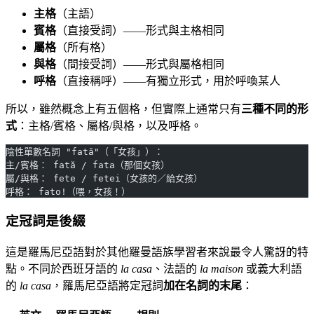
主格
（主語）
賓格
（直接受詞）——形式與主格相同
屬格
（所有格）
與格
（間接受詞）——形式與屬格相同
呼格
（直接稱呼）——有獨立形式，用於呼喚某人
所以，雖然概念上有五個格，但實際上通常只有
三種不同的形
式
：主格/賓格、屬格/與格，以及呼格。
陰性單數名詞 "fată"（「女孩」）：
主/賓格： fată / fata（那個女孩）
屬/與格： fete / fetei（女孩的／給女孩）
呼格： fato!（喂，女孩！）
定冠詞是後綴
這是羅馬尼亞語對於其他羅曼語族學習者來說最令人驚訝的特
點。不同於西班牙語的
la casa
、法語的
la maison
或義大利語
的
la casa
，羅馬尼亞語將定冠詞
加在名詞的末尾
：