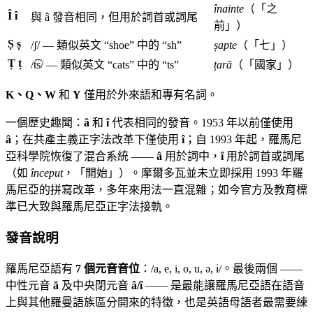
înainte
（「之
Î î
與 â 發音相同，但用於詞首或詞尾
前」）
Ș ș
/ʃ/ — 類似英文 “shoe” 中的 “sh”
șapte
（「七」）
Ț ț
/t͡s/ — 類似英文 “cats” 中的 “ts”
țară
（「國家」）
K、Q、W
和
Y
僅用於外來語和專有名詞。
一個歷史趣聞：
â
和
î
代表相同的發音。1953 年以前僅使用
â
；在共產主義正字法改革下僅使用
î
；自 1993 年起，羅馬尼
亞科學院恢復了混合系統 ——
â
用於詞中，
î
用於詞首或詞尾
（如
început
，「開始」）。摩爾多瓦並未立即採用 1993 年羅
馬尼亞的拼寫改革，多年來用法一直混雜；如今官方及教育標
準已大致與羅馬尼亞正字法接軌。
發音說明
羅馬尼亞語有
7 個元音音位
：/a, e, i, o, u, ə, ɨ/。最後兩個 ——
中性元音
ă
及中央閉元音
â/î
—— 是最能讓羅馬尼亞語在語音
上與其他羅曼語族區分開來的特徵，也是英語母語者最需要練