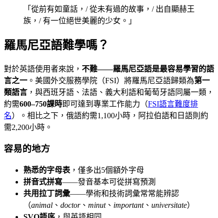
「從前有如童話，/ 從未有過的故事，/ 出自顯赫王
族，/ 有一位絕世美麗的少女。」
羅馬尼亞語難學嗎？
對於英語使用者來說，
不難——羅馬尼亞語是最容易學習的語
言之一
。美國外交服務學院（FSI）將羅馬尼亞語歸類為
第一
類語言
，與西班牙語、法語、義大利語和葡萄牙語同屬一類，
約需
600–750課時
即可達到專業工作能力（
FSI語言難度排
名
）。相比之下，俄語約需1,100小時，阿拉伯語和日語則約
需2,200小時。
容易的地方
熟悉的字母表
，僅多出5個額外字母
拼音式拼寫
——發音基本可從拼寫預測
共用拉丁詞彙
——學術和技術詞彙常常能辨認
（
animal
、
doctor
、
minut
、
important
、
universitate
）
SVO語序
，與英語相同