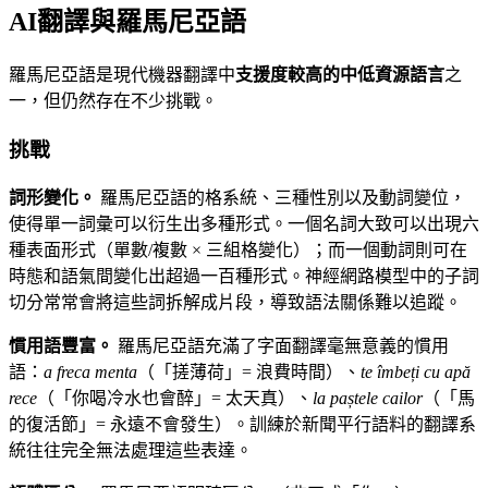
AI翻譯與羅馬尼亞語
羅馬尼亞語是現代機器翻譯中
支援度較高的中低資源語言
之
一，但仍然存在不少挑戰。
挑戰
詞形變化。
羅馬尼亞語的格系統、三種性別以及動詞變位，
使得單一詞彙可以衍生出多種形式。一個名詞大致可以出現六
種表面形式（單數/複數 × 三組格變化）；而一個動詞則可在
時態和語氣間變化出超過一百種形式。神經網路模型中的子詞
切分常常會將這些詞拆解成片段，導致語法關係難以追蹤。
慣用語豐富。
羅馬尼亞語充滿了字面翻譯毫無意義的慣用
語：
a freca menta
（「搓薄荷」= 浪費時間）、
te îmbeți cu apă
rece
（「你喝冷水也會醉」= 太天真）、
la paștele cailor
（「馬
的復活節」= 永遠不會發生）。訓練於新聞平行語料的翻譯系
統往往完全無法處理這些表達。