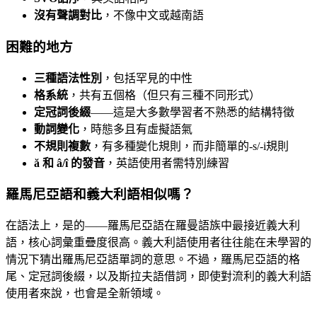
沒有聲調對比
，不像中文或越南語
困難的地方
三種語法性別
，包括罕見的中性
格系統
，共有五個格（但只有三種不同形式）
定冠詞後綴
——這是大多數學習者不熟悉的結構特徵
動詞變化
，時態多且有虛擬語氣
不規則複數
，有多種變化規則，而非簡單的-s/-i規則
ă 和 â/î 的發音
，英語使用者需特別練習
羅馬尼亞語和義大利語相似嗎？
在語法上，是的——羅馬尼亞語在羅曼語族中最接近義大利
語，核心詞彙重疊度很高。義大利語使用者往往能在未學習的
情況下猜出羅馬尼亞語單詞的意思。不過，羅馬尼亞語的格
尾、定冠詞後綴，以及斯拉夫語借詞，即使對流利的義大利語
使用者來說，也會是全新領域。