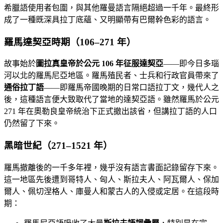
希臘語使用者包圍，與其他羅曼語言隔絕超過一千年。最終形
成了一種既深具拉丁底蘊、又明顯帶有巴爾幹色彩的語言。
羅馬達契亞時期（106–271 年）
故事始於
圖拉真皇帝於公元 106 年征服達契亞
——即今日多瑙
河以北的羅馬尼亞地區。羅馬殖民者、士兵和行政官員帶來了
通俗拉丁語
——即羅馬帝國晚期的日常口語拉丁文，幾代人之
後，這種語言便大致取代了當地的達契亞語。雖然羅馬於公元
271 年在奧勒良皇帝統治下正式撤出該省，但講拉丁語的人口
仍然留了下來。
黑暗世紀（271–1521 年）
羅馬撤離後的一千多年裡，幾乎沒有語言書面記錄留存下來。
這一地區先後遭到哥特人、匈人、斯拉夫人、阿瓦爾人、保加
爾人、佩切涅格人、庫曼人和蒙古人的入侵或定居。在這段時
期：