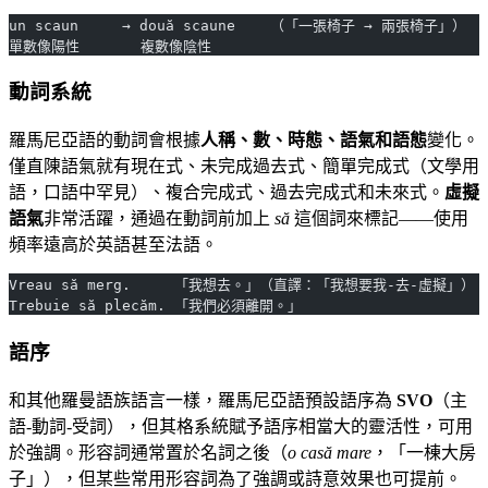
un scaun     → două scaune    （「一張椅子 → 兩張椅子」）
單數像陽性       複數像陰性
動詞系統
羅馬尼亞語的動詞會根據
人稱、數、時態、語氣和語態
變化。
僅直陳語氣就有現在式、未完成過去式、簡單完成式（文學用
語，口語中罕見）、複合完成式、過去完成式和未來式。
虛擬
語氣
非常活躍，通過在動詞前加上
să
這個詞來標記——使用
頻率遠高於英語甚至法語。
Vreau să merg.     「我想去。」（直譯：「我想要我-去-虛擬」）
Trebuie să plecăm. 「我們必須離開。」
語序
和其他羅曼語族語言一樣，羅馬尼亞語預設語序為
SVO
（主
語-動詞-受詞），但其格系統賦予語序相當大的靈活性，可用
於強調。形容詞通常置於名詞之後（
o casă mare
，「一棟大房
子」），但某些常用形容詞為了強調或詩意效果也可提前。