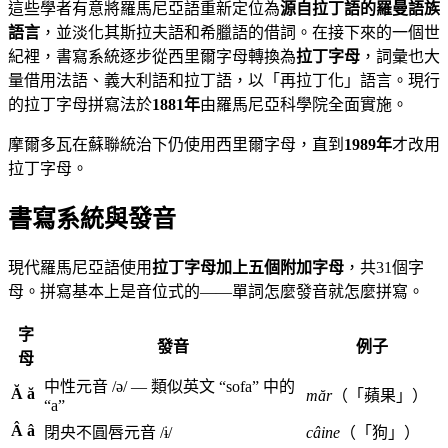
這些學者有意將羅馬尼亞語重新定位為
源自拉丁語的羅曼語族
語言
，並淡化其斯拉夫語和希臘語的借詞。在接下來的一個世
紀裡，書寫系統逐步從西里爾字母轉換為
拉丁字母
，詞彙也大
量借用法語、義大利語和拉丁語，以「再拉丁化」語言。現行
的拉丁字母拼寫法於
1881年
由羅馬尼亞科學院全面實施。
摩爾多瓦在蘇聯統治下仍使用西里爾字母，直到
1989年
才改用
拉丁字母。
書寫系統與發音
現代羅馬尼亞語使用
拉丁字母加上五個附加字母
，共31個字
母。拼寫基本上是音位式的——單詞怎麼發音就怎麼拼寫。
字
發音
例子
母
中性元音 /ə/ — 類似英文 “sofa” 中的
Ă ă
măr
（「蘋果」）
“a”
Â â
閉央不圓唇元音 /ɨ/
câine
（「狗」）