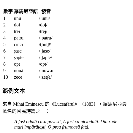
數字
羅馬尼亞語
發音
1
unu
/ˈunu/
2
doi
/doj/
3
trei
/trej/
4
patru
/ˈpatru/
5
cinci
/tʃintʃʲ/
6
șase
/ˈʃase/
7
șapte
/ˈʃapte/
8
opt
/opt/
9
nouă
/ˈnowə/
10
zece
/ˈzetʃe/
範例文本
來自 Mihai Eminescu 的《Luceafărul》（1883），羅馬尼亞最
著名的國民詩篇之一：
A fost odată ca-n povești,
A fost ca niciodată.
Din rude
mari împărătești,
O prea frumoasă fată.