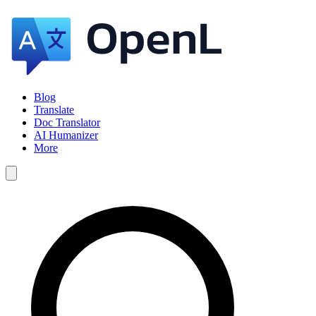
Blog
Translate
Doc Translator
AI Humanizer
More