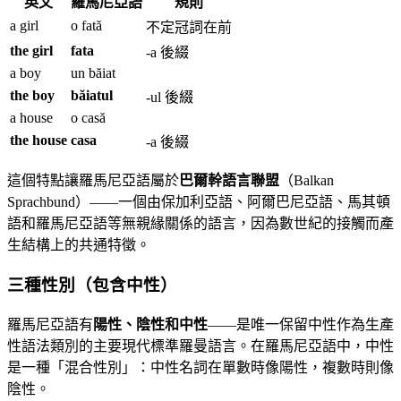
英文
羅馬尼亞語
規則
a girl
o fată
不定冠詞在前
the girl
fata
-a 後綴
a boy
un băiat
the boy
băiatul
-ul 後綴
a house
o casă
the house
casa
-a 後綴
這個特點讓羅馬尼亞語屬於
巴爾幹語言聯盟
（Balkan
Sprachbund）——一個由保加利亞語、阿爾巴尼亞語、馬其頓
語和羅馬尼亞語等無親緣關係的語言，因為數世紀的接觸而產
生結構上的共通特徵。
三種性別（包含中性）
羅馬尼亞語有
陽性、陰性和中性
——是唯一保留中性作為生產
性語法類別的主要現代標準羅曼語言。在羅馬尼亞語中，中性
是一種「混合性別」：中性名詞在單數時像陽性，複數時則像
陰性。