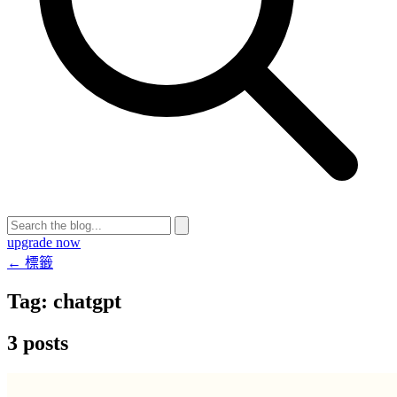
upgrade now
← 標籤
Tag:
chatgpt
3 posts