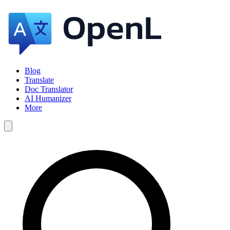
Blog
Translate
Doc Translator
AI Humanizer
More