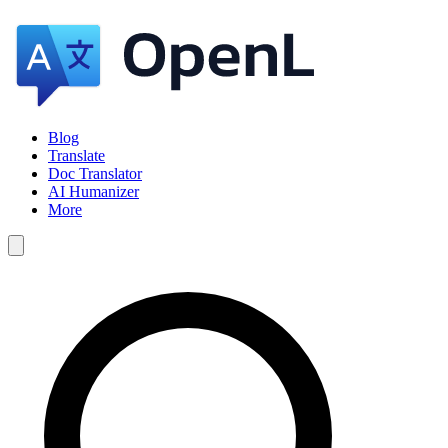
Blog
Translate
Doc Translator
AI Humanizer
More