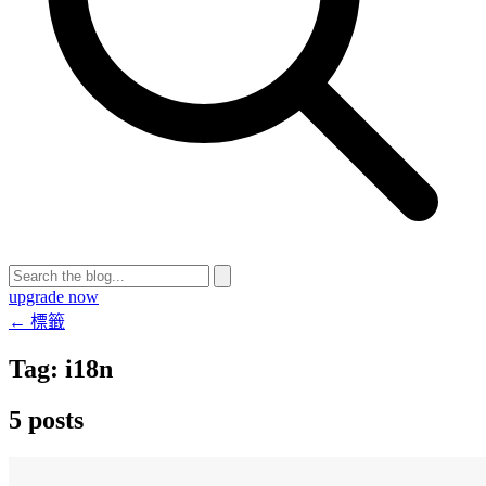
upgrade now
← 標籤
Tag:
i18n
5 posts