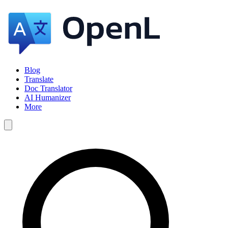
Blog
Translate
Doc Translator
AI Humanizer
More