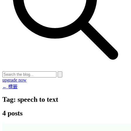
upgrade now
← 標籤
Tag:
speech to text
4 posts