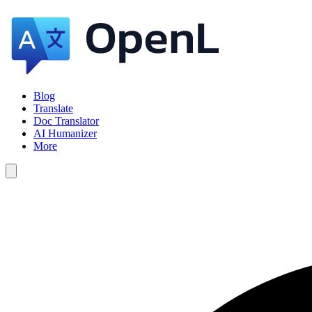
Blog
Translate
Doc Translator
AI Humanizer
More