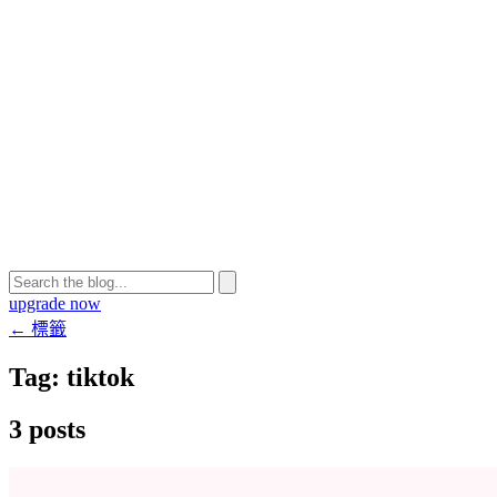
upgrade now
← 標籤
Tag:
tiktok
3 posts