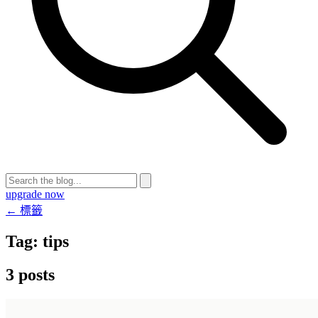
upgrade now
← 標籤
Tag:
tips
3 posts