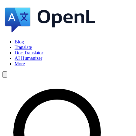
Blog
Translate
Doc Translator
AI Humanizer
More