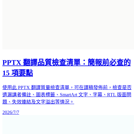
PPTX 翻譯品質檢查清單：簡報前必查的
15 項要點
使用此 PPTX 翻譯質量檢查清單，可在譯稿發佈前，檢查是否
遺漏講者備註、圖表標籤、SmartArt 文字、字幕、RTL 版面問
題、失效連結及文字溢出等情況。
2026/7/7