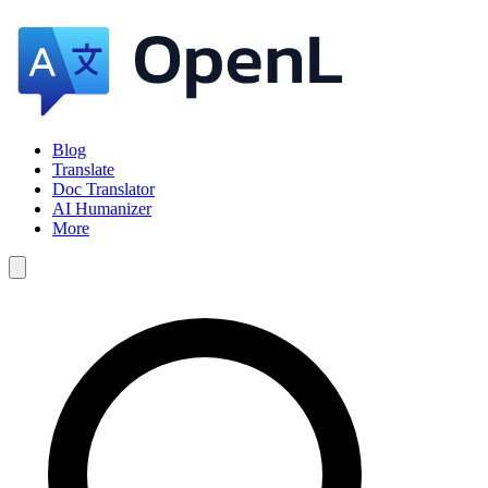
Blog
Translate
Doc Translator
AI Humanizer
More