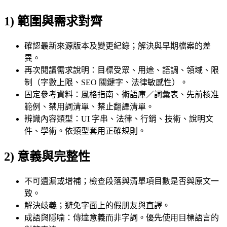
1) 範圍與需求對齊
確認最新來源版本及變更紀錄；解決與早期檔案的差
異。
再次閱讀需求說明：目標受眾、用途、語調、領域、限
制（字數上限、SEO 關鍵字、法律敏感性）。
固定參考資料：風格指南、術語庫／詞彙表、先前核准
範例、禁用詞清單、禁止翻譯清單。
辨識內容類型：UI 字串、法律、行銷、技術、說明文
件、學術。依類型套用正確規則。
2) 意義與完整性
不可遺漏或增補；檢查段落與清單項目數是否與原文一
致。
解決歧義；避免字面上的假朋友與直譯。
成語與隱喻：傳達意義而非字詞。優先使用目標語言的