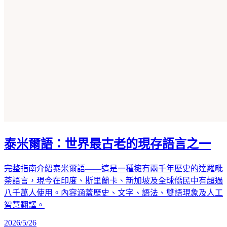
泰米爾語：世界最古老的現存語言之一
完整指南介紹泰米爾語——這是一種擁有兩千年歷史的達羅毗
荼語言，現今在印度、斯里蘭卡、新加坡及全球僑民中有超過
八千萬人使用。內容涵蓋歷史、文字、語法、雙語現象及人工
智慧翻譯。
2026/5/26