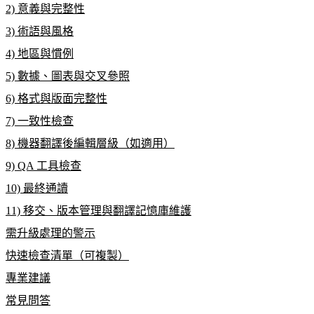
2) 意義與完整性
3) 術語與風格
4) 地區與慣例
5) 數據、圖表與交叉參照
6) 格式與版面完整性
7) 一致性檢查
8) 機器翻譯後編輯層級（如適用）
9) QA 工具檢查
10) 最終通讀
11) 移交、版本管理與翻譯記憶庫維護
需升級處理的警示
快速檢查清單（可複製）
專業建議
常見問答