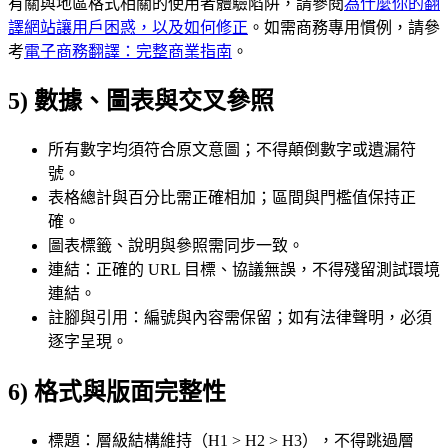
有關與地區格式相關的使用者體驗陷阱，請參閱
為什麼你的翻
譯網站讓用戶困惑，以及如何修正
。如需商務專用慣例，請參
考
電子商務翻譯：完整商業指南
。
5) 數據、圖表與交叉參照
所有數字均須符合原文意圖；不得顛倒數字或遺漏符
號。
表格總計與百分比需正確相加；區間與門檻值保持正
確。
圖表標籤、說明與參照需同步一致。
連結：正確的 URL 目標、協議無誤，不得殘留測試環境
連結。
註腳與引用：編號與內容需保留；如有法律聲明，必須
逐字呈現。
6) 格式與版面完整性
標題：層級結構維持（H1 > H2 > H3），不得跳過層