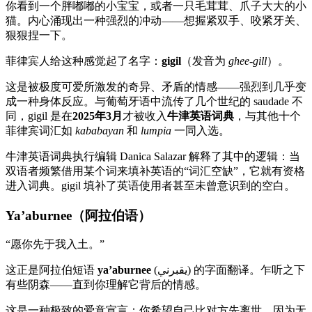
你看到一个胖嘟嘟的小宝宝，或者一只毛茸茸、爪子大大的小
猫。内心涌现出一种强烈的冲动——想握紧双手、咬紧牙关、
狠狠捏一下。
菲律宾人给这种感觉起了名字：
gigil
（发音为
ghee-gill
）。
这是被极度可爱所激发的奇异、矛盾的情感——强烈到几乎变
成一种身体反应。与葡萄牙语中流传了几个世纪的 saudade 不
同，gigil 是在
2025年3月
才被收入
牛津英语词典
，与其他十个
菲律宾词汇如
kababayan
和
lumpia
一同入选。
牛津英语词典执行编辑 Danica Salazar 解释了其中的逻辑：当
双语者频繁借用某个词来填补英语的“词汇空缺”，它就有资格
进入词典。gigil 填补了英语使用者甚至未曾意识到的空白。
Ya’aburnee（阿拉伯语）
“愿你先于我入土。”
这正是阿拉伯短语
ya’aburnee
(يقبرني) 的字面翻译。乍听之下
有些阴森——直到你理解它背后的情感。
这是一种极致的爱意宣言：你希望自己比对方先离世，因为无