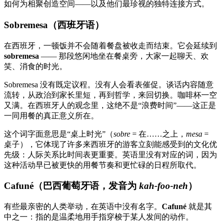
如何为相聚创造空间——以及他们最珍视的独特连接方式。
Sobremesa（西班牙语）
在西班牙，一顿饭并不会随着餐盘被收走而结束。它会延续到
sobremesa
—— 那段悠闲地坐在餐桌旁，大家一起聊天、欢
笑、消食的时光。
Sobremesa 没有既定议程。没有人会看表催促。谈话内容随意
流转，从政治到家长里短，再到哲学，来回切换。咖啡杯一空
又满。在西班牙人的观念里，这绝不是“浪费时间”——这正是
一同用餐的真正意义所在。
这个词字面意思是“桌上时光”（
sobre
= 在……之上，
mesa
=
桌子），它体现了许多来西班牙的游客立刻能感受到的文化优
先级：人际关系比时间表更重要。英语里没有对应的词，因为
这种活动早已被更快的用餐节奏和更忙碌的日程所取代。
Cafuné（巴西葡萄牙语，发音为
kah-foo-neh
）
有些最亲密的人类举动，在英语中没有名字。
Cafuné
就是其
中之一：指的是温柔地用手指穿梭于某人发间的动作。