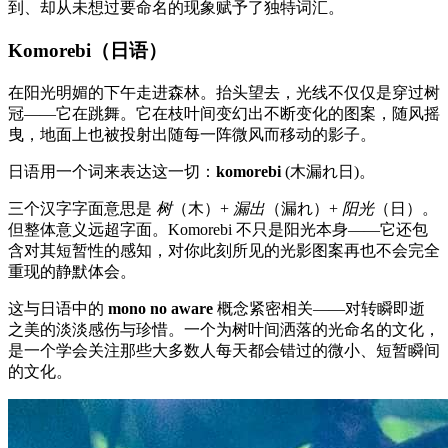
到、却从未想过要命名的现象赋予了独特词汇。
Komorebi（日语）
在阳光明媚的下午走进森林。抬头望去，光线不仅仅是穿过树
冠——它在跳舞。它在枝叶间变幻出不断变化的图案，随风摇
曳，地面上也被投射出随每一阵微风而移动的影子。
日语用一个词来表达这一切：
komorebi
(木漏れ日)。
三个汉字字面意思是
树
（木）+
漏出
（漏れ）+
阳光
（日）。
但整体意义远超字面。Komorebi 不只是阳光本身——它还包
含对其短暂性的感知，对你此刻所见的光影图案再也不会完全
重现的静默体会。
这与日语中的
mono no aware
概念紧密相关——对转瞬即逝
之美的淡淡感伤与珍惜。一个为树叶间洒落的光命名的文化，
是一个学会关注那些大多数人每天都会错过的微小、短暂瞬间
的文化。