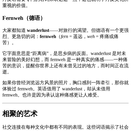
重视的价值。
Fernweh（德语）
大家都知道
wanderlust
——对旅行的渴望。但德语有一个更强
烈、更急切的词：
fernweh
（
fern
= 遥远，
weh
= 疼痛或痛
苦）。
它字面意思是“距离病”，是思乡病的反面。wanderlust 是对未
来冒险的美好幻想，而 fernweh 是一种真实的痛感——一种痛
苦的意识，提醒你世界上还有未曾见过的地方，而时间正在流
逝。
如果你曾经浏览远方风景的照片，胸口感到一阵牵引，那你就
体验过 fernweh。英语借用了 wanderlust，却从未借用
fernweh。也许是因为承认这种痛感更让人难受。
相聚的艺术
社交连接在每种文化中都有不同的表现。这些词语揭示了社会