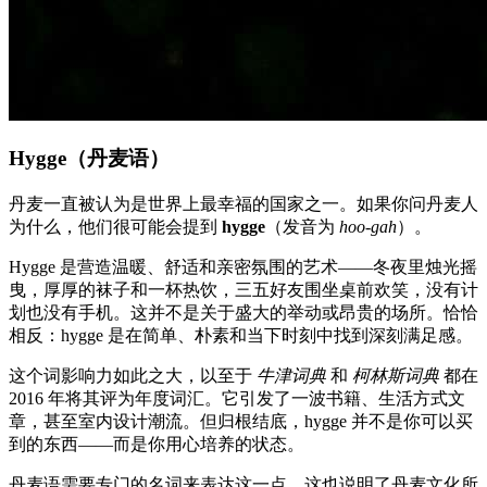
Hygge（丹麦语）
丹麦一直被认为是世界上最幸福的国家之一。如果你问丹麦人
为什么，他们很可能会提到
hygge
（发音为
hoo-gah
）。
Hygge 是营造温暖、舒适和亲密氛围的艺术——冬夜里烛光摇
曳，厚厚的袜子和一杯热饮，三五好友围坐桌前欢笑，没有计
划也没有手机。这并不是关于盛大的举动或昂贵的场所。恰恰
相反：hygge 是在简单、朴素和当下时刻中找到深刻满足感。
这个词影响力如此之大，以至于
牛津词典
和
柯林斯词典
都在
2016 年将其评为年度词汇。它引发了一波书籍、生活方式文
章，甚至室内设计潮流。但归根结底，hygge 并不是你可以买
到的东西——而是你用心培养的状态。
丹麦语需要专门的名词来表达这一点，这也说明了丹麦文化所