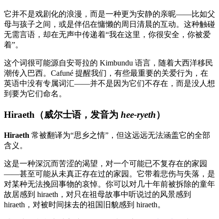
它并不是戏剧化的浪漫，而是一种更为安静的亲昵——比如父
母与孩子之间，或是伴侣在慵懒的周日清晨的互动。这种触碰
无需言语，却在无声中传递着“我在这里，你很安全，你被爱
着”。
这个词很可能源自安哥拉的 Kimbundu 语言，随着大西洋移民
潮传入巴西。Cafuné 提醒我们，有些最重要的关爱行为，在
英语中没有专属词汇——并不是因为它们不存在，而是没人想
到要为它们命名。
Hiraeth（威尔士语，发音为
hee-ryeth
）
Hiraeth
常被翻译为“思乡之情”，但这远远无法涵盖它的全部
含义。
这是一种深沉而苦涩的渴望，对一个可能已不复存在的家园
——甚至可能从未真正存在过的家园。它带着悲伤与失落，是
对某种无法挽回事物的哀悼。你可以对几十年前被拆除的童年
故居感到 hiraeth，对只在祖母故事中听说过的风景感到
hiraeth，对被时间抹去的祖国旧貌感到 hiraeth。