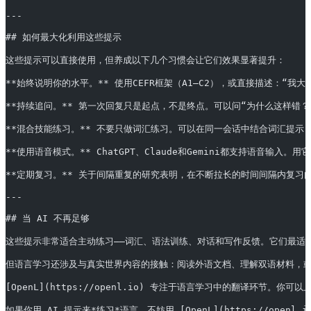
---
## 如何最大化利用这些提示
这些提示可以直接使用，但养成以下几个习惯会让它们效果显著提升：
**始终说明你的水平。** 使用CEFR框架（A1–C2），或直接描述：“我
**持续追问。** 第一次回复只是起点，不是终点。可以问“为什么这样错？”、
**混合技能练习。** 不要只做词汇练习。可以在同一会话中结合词汇提示（
**使用语音模式。** ChatGPT、Claude和Gemini都支持语音输入
**定期复习。** 关于间隔重复的研究表明，在不断拉长的时间间隔内复习内容
---
## 当 AI 不再足够
这些提示非常适合主动练习——词汇、语法训练、对话和写作反馈。它们最适
但语言学习还涉及与真实世界内容的接触：阅读外语文档、理解双语材料，
[OpenL](https://openl.io) 专注于语言学习中的翻译环
如果你用 AI 提示来*练习*语言，不妨用 [OpenL](https://o