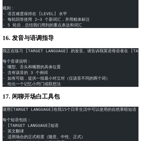
规则：
- 语言难度保持在 [LEVEL] 水平
- 每轮回答使用 2–3 个新词汇，并用粗体标注
- 5 轮后，总结我们用到的重点表达和词汇
16. 发音与语调指导
我正在练习 [TARGET LANGUAGE] 的发音。请告诉我英语母语者在 [TAR
每个音请说明：
- 嘴型、舌头和嘴唇的具体位置
- 含有该音的 3 个例词
- 如有可能，提供一组最小对立对（仅该音不同的两个词）
- 给出一个记忆小窍门或联想法
17. 闲聊开场白工具包
请用[TARGET LANGUAGE]给我15个日常生活中可以使用的自然寒暄
每个短语包括：
- [TARGET LANGUAGE]短语
- 英文翻译
- 适用场合的正式程度（随意、中性、正式）