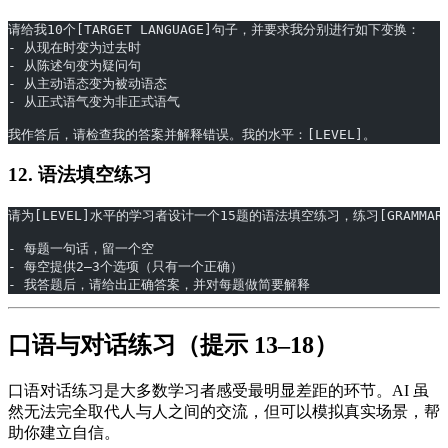
请给我10个[TARGET LANGUAGE]句子，并要求我分别进行如下变换：
- 从现在时变为过去时
- 从陈述句变为疑问句
- 从主动语态变为被动语态
- 从正式语气变为非正式语气
我作答后，请检查我的答案并解释错误。我的水平：[LEVEL]。
12. 语法填空练习
请为[LEVEL]水平的学习者设计一个15题的语法填空练习，练习[GRAMMAR PO
- 每题一句话，留一个空
- 每空提供2–3个选项（只有一个正确）
- 我答题后，请给出正确答案，并对每题做简要解释
口语与对话练习（提示 13–18）
口语对话练习是大多数学习者感受最明显差距的环节。AI 虽
然无法完全取代人与人之间的交流，但可以模拟真实场景，帮
助你建立自信。