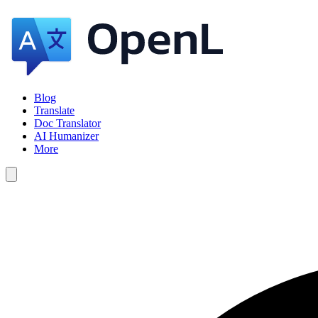
Blog
Translate
Doc Translator
AI Humanizer
More