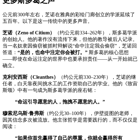
更多斯多葛之声
公元前300年左右，芝诺在雅典的彩绘门廊创立的学派延续了
五百年。以下是这一传统中的更多声音。
芝诺（Zeno of Citium）
（约公元前334–262年），斯多葛学派
的创始人。他的著作没有流传下来，但他的教导被后人记录。
当一名奴隶因偷窃被抓时辩解说“命中注定我会偷窃”，芝诺回
答道：
“是的，也命中注定你会被打。”
斯多葛的核心思想
——即使在命运注定的世界中也要承担责任——从一开始就已
确立。
克利安西斯（Cleanthes）
（约公元前330–230年），芝诺的继
任者，白天靠夜间挑水工的工作资助自己的学业。他的《致宙
斯颂》中有一句成为斯多葛学派的座右铭：
“命运引导愿意的人，拖拽不愿意的人。”
穆索尼乌斯·鲁弗斯
（约公元30–100年），伊壁提图的老师，
因其信念多次被流放。他主张哲学是需要践行的，而不仅仅是
阅读：
“如果你首先赢得了自己的尊重，你就会赢得所有