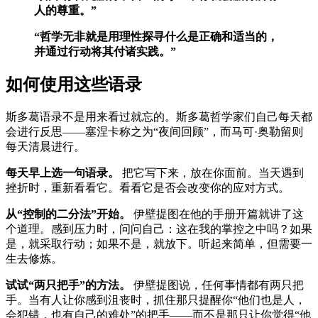
人的尊重。”
“哲学无非就是用理性探寻什么是正确和适当的，
并通过行动将其付诸实践。”
如何使用这些语录
斯多葛语录不是用来看过就忘的。斯多葛哲学家们自己每天都
会进行反思——塞涅卡称之为“夜间回顾”，而马可·奥勒留则
每天清晨进行。
每天早上选一句语录。
把它写下来，放在你面前。当天遇到
挫折时，重新看看它。看看它是否会改变你的应对方式。
从“控制的二分法”开始。
伊壁提图在他的手册开篇就讲了这
个道理。感到压力时，问问自己：这在我的掌控之中吗？如果
是，就采取行动；如果不是，就放下。听起来简单，但需要一
生去修炼。
试试“两只把手”的方法。
伊壁提图说，任何事情都有两只把
手。当有人让你感到沮丧时，抓住那只提醒你“他们也是人，
会犯错，也有自己的难处”的把手——而不是那只让你觉得“他