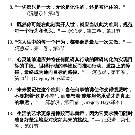
“一切都只是一天，无论是记住的，还是被记住的。”
——《沉思录》第4卷
“既然你可能在此刻离开人世，就应当以此为准则，规范
每一个行为和念头。”
—
沉思录
，第二卷，第11节
“你人生中的每一个行为，都要像是最后一次去做。”
—
沉思录
，第二卷，第5节
“心灵能够适应并将任何阻碍其行动的障碍转化为实现目
标的手段。阻碍行动的事物反而推动行动。道路上的障
碍，最终成为通向目标的路径。”
—
沉思录
，第五卷，
第20节（Gregory Hays译本）
“未来要记住这个准则：当任何事情诱使你变得愤懑时，
不要想着‘这是不幸’，而要想着‘能够坦然承受才是真正
的幸运’。”
—
沉思录
，第四卷（Gregory Hays译本）
“生活的艺术更像是摔跤而非舞蹈，因为它要求我们随时
准备好坚定地应对突如其来的挑战。”
—
沉思录
，第七
卷，第61节