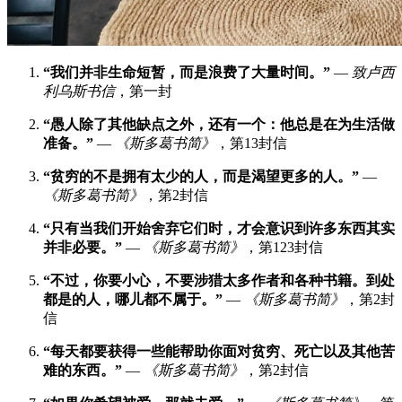
“我们并非生命短暂，而是浪费了大量时间。”
—
致卢西
利乌斯书信
，第一封
“愚人除了其他缺点之外，还有一个：他总是在为生活做
准备。”
—
《斯多葛书简》
，第13封信
“贫穷的不是拥有太少的人，而是渴望更多的人。”
—
《斯多葛书简》
，第2封信
“只有当我们开始舍弃它们时，才会意识到许多东西其实
并非必要。”
—
《斯多葛书简》
，第123封信
“不过，你要小心，不要涉猎太多作者和各种书籍。到处
都是的人，哪儿都不属于。”
—
《斯多葛书简》
，第2封
信
“每天都要获得一些能帮助你面对贫穷、死亡以及其他苦
难的东西。”
—
《斯多葛书简》
，第2封信