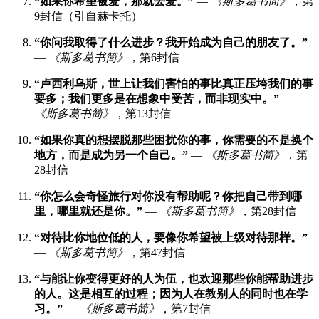
“如果你希望被爱，那就去爱。”
—
《斯多葛书简》
，第
9封信（引自赫卡托）
“你问我取得了什么进步？我开始成为自己的朋友了。”
—
《斯多葛书简》
，第6封信
“卢西利乌斯，世上让我们害怕的事比真正压垮我们的事
要多；我们更多是在想象中受苦，而非现实中。”
—
《斯多葛书简》
，第13封信
“如果你真的想摆脱那些困扰你的事，你需要的不是换个
地方，而是成为另一个自己。”
—
《斯多葛书简》
，第
28封信
“你怎么会奇怪旅行对你没有帮助呢？你把自己带到哪
里，哪里就还是你。”
—
《斯多葛书简》
，第28封信
“对待比你地位低的人，要像你希望被上级对待那样。”
—
《斯多葛书简》
，第47封信
“与能让你变得更好的人为伍，也欢迎那些你能帮助进步
的人。这是相互的过程；因为人在教别人的同时也在学
习。”
—
《斯多葛书简》
，第7封信