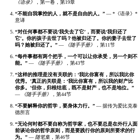
《语录》
，第一卷，第19章
“不能自我掌控的人，就不是自由的人。”
— *《语录》*
意译
“对任何事都不要说‘我失去了它’，而要说‘我归还了
它’。你的孩子去世了吗？他被归还了。你的妻子去世了
吗？她被归还了。”
—
《随手手册》
，第11节
“每件事都有两个把手，一个可以让你承受，另一个则不
能。”
—
《随手手册》
，第43节
“这样的推理是没有关联的：‘我比你富有，所以我比你
优秀。’真正的关联是：‘我比你富有，所以我的财产比
你多。’但你，归根结底，既不是财产，也不是地位。”
—
《随手手册》
，第44节
“不要解释你的哲学，要身体力行。”
— 据传为爱比克泰
德所言
“无论何时都不要自称为哲学家，也不要总是在外行人面
前谈论你的哲学原则，而是要践行你的原则所要求的行
为。”
—
随笔集
，第46节