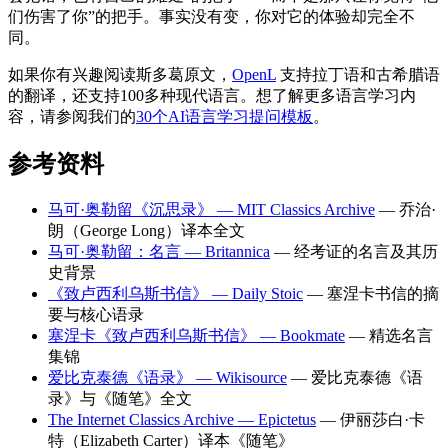
们伤害了你”的把手。事实没有变，你对它的体验却完全不
同。
如果你有兴趣阅读斯多葛原文，
OpenL
支持拉丁语和古希腊语
的翻译，还支持100多种现代语言。想了解更多语言学习内
容，请参阅我们的
30个AI语言学习提问模板
。
参考资料
马可·奥勒留《沉思录》 — MIT Classics Archive
— 乔治·
朗（George Long）译本全文
马可·奥勒留：名言 — Britannica
— 经考证的名言及其历
史背景
《致卢西利乌斯书信》 — Daily Stoic
— 塞涅卡书信的摘
要与核心语录
塞涅卡《致卢西利乌斯书信》 — Bookmate
— 精选名言
集锦
爱比克泰德《语录》 — Wikisource
— 爱比克泰德《语
录》与《随笔》全文
The Internet Classics Archive — Epictetus
— 伊丽莎白·卡
特（Elizabeth Carter）译本《随笔》