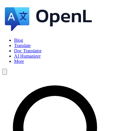
Blog
Translate
Doc Translator
AI Humanizer
More