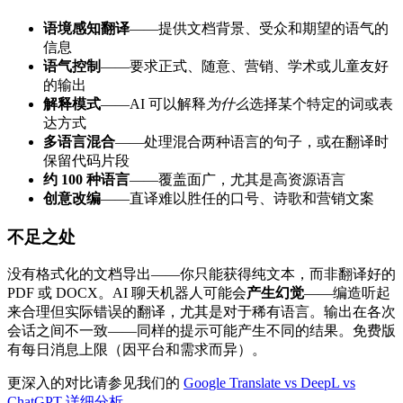
语境感知翻译
——提供文档背景、受众和期望的语气的
信息
语气控制
——要求正式、随意、营销、学术或儿童友好
的输出
解释模式
——AI 可以解释
为什么
选择某个特定的词或表
达方式
多语言混合
——处理混合两种语言的句子，或在翻译时
保留代码片段
约 100 种语言
——覆盖面广，尤其是高资源语言
创意改编
——直译难以胜任的口号、诗歌和营销文案
不足之处
没有格式化的文档导出——你只能获得纯文本，而非翻译好的
PDF 或 DOCX。AI 聊天机器人可能会
产生幻觉
——编造听起
来合理但实际错误的翻译，尤其是对于稀有语言。输出在各次
会话之间不一致——同样的提示可能产生不同的结果。免费版
有每日消息上限（因平台和需求而异）。
更深入的对比请参见我们的
Google Translate vs DeepL vs
ChatGPT 详细分析
。