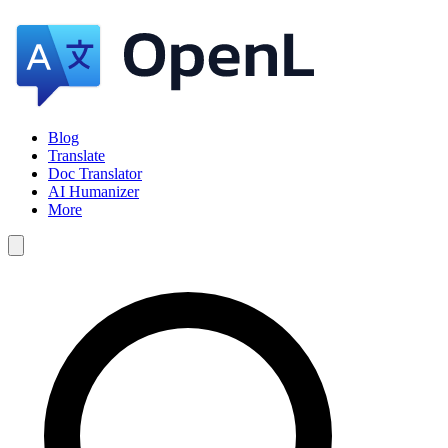
Blog
Translate
Doc Translator
AI Humanizer
More