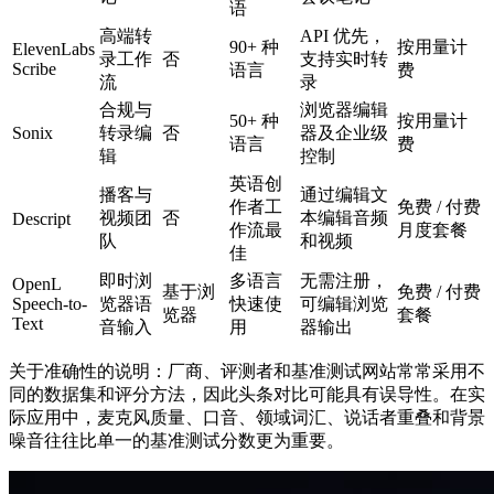
语
高端转
API 优先，
90+ 种
按用量计
ElevenLabs
录工作
否
支持实时转
Scribe
语言
费
流
录
合规与
浏览器编辑
50+ 种
按用量计
Sonix
转录编
否
器及企业级
语言
费
辑
控制
英语创
播客与
通过编辑文
作者工
免费 / 付费
视频团
否
本编辑音频
Descript
作流最
月度套餐
队
和视频
佳
即时浏
多语言
无需注册，
OpenL
基于浏
免费 / 付费
Speech-to-
览器语
快速使
可编辑浏览
览器
套餐
Text
音输入
用
器输出
关于准确性的说明：厂商、评测者和基准测试网站常常采用不
同的数据集和评分方法，因此头条对比可能具有误导性。在实
际应用中，麦克风质量、口音、领域词汇、说话者重叠和背景
噪音往往比单一的基准测试分数更为重要。