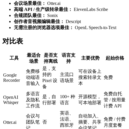
会议场景最佳：
Otter.ai
高端 API / 生产级转录最佳：
ElevenLabs Scribe
合规团队最佳：
Sonix
创作者音视频编辑最佳：
Descript
无需注册的浏览器选项最佳：
OpenL Speech-to-Text
对比表
最适合
是否支
语言支
工具
主要优势
起始价格
场景
持离线
持
是，支
免费移
可在设备上
持的
主流口
Google
动端语
搜索转录文
免费
Recorder
Pixel 设
语场景
音输入
本
备
多语言
免费自托
是，自
100+ 种
开源模型，
OpenAI
及隐私
管 / 按用量
Whisper
行部署
语言
可本地部署
工作流
计费 API
英语、
会议与
自动加入、
法语、
免费 / 付费
团队笔
否
摘要、共享
Otter.ai
西班牙
月度套餐
记
会议笔记