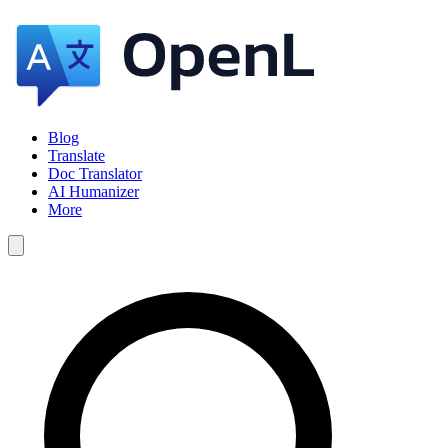
Blog
Translate
Doc Translator
AI Humanizer
More