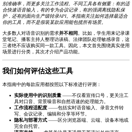
别准确率，而更多关注工作流程。不同工具各有侧重：有的适
合快速语音输入，有的专为会议记录，有的强调离线隐私保
护，还有的面向生产级转录API。本指南关注如何选择最适合
你的工具，而不是假装某款应用能包揽所有场景。
大多数人对语音识别的需求
并不相同
。比如，学生用来记录课
堂笔记、播客主持人整理访谈稿、法律团队处理敏感录音，这
三者绝不应该购买同一款工具。因此，本文首先围绕真实使用
场景进行分类，其次才介绍产品功能。
我们如何评估这些工具
本指南中的每款应用都按照以下标准进行评测：
实际使用中的识别质量
——不仅看宣传口号，更关注工
具对口音、背景噪音和自然语速的处理能力。
工作流程适配度
——包括实时语音输入、录音文件转
写、会议记录、编辑和分享等环节。
隐私与部署方式
——区分浏览器端、云端、设备本地或
完全自托管。