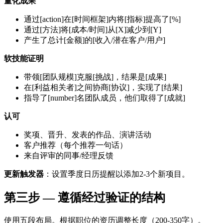
量化成果
通过[action]在[时间框架]内将[指标]提高了[%]
通过[方法]将[成本/时间]从[X]减少到[Y]
产生了总计[金额]的[收入/潜在客户/用户]
软技能证明
带领[团队规模]克服[挑战]，结果是[成果]
在[利益相关者]之间协商[协议]，实现了[结果]
指导了[number]名团队成员，他们取得了[成就]
认可
奖项、晋升、发表的作品、演讲活动
客户推荐（每个推荐一句话）
来自评审的同事/经理反馈
更新触发器
：设置季度日历提醒以添加2-3个新项目。
第三步 — 遵循经过验证的结构
使用五段布局。根据职位的资历调整长度（200-350字）。