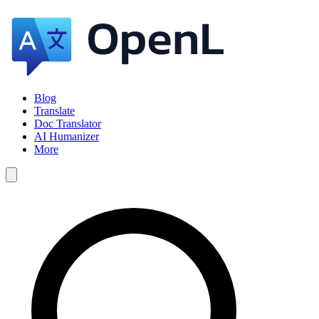
Blog
Translate
Doc Translator
AI Humanizer
More