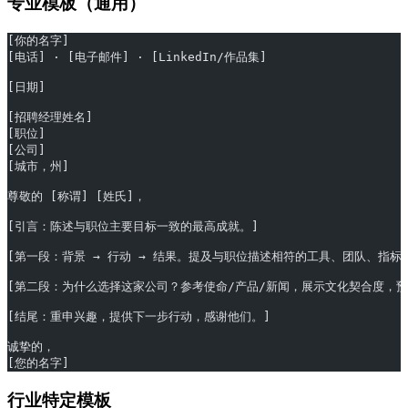
专业模板（通用）
[你的名字]
[电话] · [电子邮件] · [LinkedIn/作品集]
[日期]
[招聘经理姓名]
[职位]
[公司]
[城市，州]
尊敬的 [称谓] [姓氏]，
[引言：陈述与职位主要目标一致的最高成就。]
[第一段：背景 → 行动 → 结果。提及与职位描述相符的工具、团队、指标
[第二段：为什么选择这家公司？参考使命/产品/新闻，展示文化契合度，预
[结尾：重申兴趣，提供下一步行动，感谢他们。]
诚挚的，
[您的名字]
行业特定模板