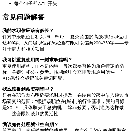
每个句子都以“I”开头
常见问题解答
我的求职信应该有多长？
针对中级职位目标为250–350字，复杂范围的高级/执行职位可
达400字。入门级职位如果经验有限可以偏向200–250字——专
注于潜力和相关项目。
我可以重复使用同一封求职信吗？
重复使用结构，而不是内容。每次都要替换为角色特定的指
标、关键词和公司参考。招聘经理会立即发现通用信件，而
ATS系统会标记低关键词匹配。
我应该提到薪资期望吗？
只有在职位发布明确要求时才提及。在结束段落中放入经过市
场研究的范围：“根据该职位在[城市]的行业基准，我的目标
是$X–Y，具体取决于总薪酬。”除非必要，否则避免这样做
——这会限制谈判的灵活性。
我该如何处理就业空白期？
简要说明，然后转向技能或成果：“在六个月的休假期照顾家