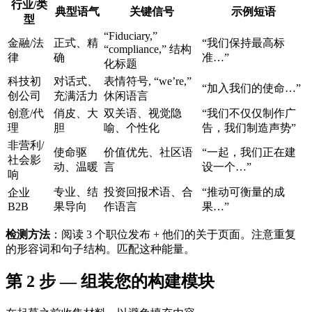
行业/类
典型语气
关键信号
示例短语
型
“Fiduciary,”
金融/法
正式、精
“我们保持最高标
“compliance,” 结构
律
确
准…”
化标题
科技初
对话式、
表情符号, “we’re,”
“加入我们的使命…”
创公司
充满活力
休闲语言
创意/代
俏皮、大
双关语、视觉隐
“我们不仅仅制作广
理
胆
喻、个性化
告，我们制造声势”
非营利/
使命驱
价值优先、社区语
“一起，我们正在建
社会影
动、温暖
言
设一个…”
响
专业、结
投资回报术语、合
“推动可衡量的成
企业
B2B
果导向
作语言
果…”
检测方法
：阅读 3 个职位发布 + 他们的关于页面。注意重复
的形容词和句子结构。匹配这种能量。
第 2 步 — 组装您的构建模块