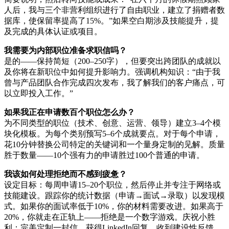
人后，我与三个非营利组织进行了自由职业，建立了捐赠者数
据库，使保留率提高了15%。”如果空白期涉及技能提升，提
及完成的具体认证或项目。
我需要为内部职位准备求职信吗？
是的——保持简短（200–250字），但要突出跨团队的成就以
及你将在新职位中如何提升影响力。强调机构知识：“由于我
曾与产品团队合作完成四次发布，我了解我们的客户痛点，可
以立即投入工作。”
如果我正在申请数百个职位怎么办？
为不同类型的职位（技术、创意、运营、领导）建立3–4个模
块化模板。为每个类别预写5–6个成就要点。对于每个申请，
花10分钟替换公司特定的关键词和一个量身定制的见解。质量
胜于数量——10个强有力的申请胜过100个普通的申请。
我该如何处理拒绝而不感到疲惫？
设定目标：每周申请15–20个职位，然后停止并专注于网络或
技能建设。跟踪你的统计数据（申请→面试→录取）以发现模
式。如果你的面试率低于10%，你的材料需要改进。如果高于
20%，你就走在正轨上——拒绝是一个数字游戏。庆祝小胜
利：完美定制一封信，获得LinkedIn回复，收到建设性反馈。