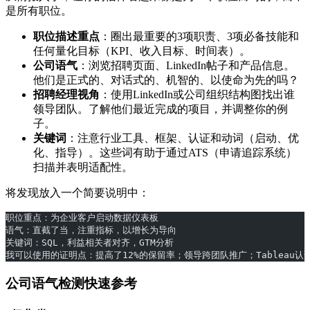
是所有职位。
职位描述重点
：圈出最重要的3项职责、3项必备技能和
任何量化目标（KPI、收入目标、时间表）。
公司语气
：浏览招聘页面、LinkedIn帖子和产品信息。
他们是正式的、对话式的、机智的、以使命为先的吗？
招聘经理视角
：使用LinkedIn或公司组织结构图找出谁
领导团队。了解他们最近完成的项目，并调整你的例
子。
关键词
：注意行业工具、框架、认证和动词（启动、优
化、指导）。这些词有助于通过ATS（申请追踪系统）
扫描并表明适配性。
将发现放入一个简要说明中：
职位重点：为企业客户启动数据仪表板
语气：直截了当，注重指标，以增长为导向
关键词：SQL，利益相关者对齐，GTM分析
我可以使用的证明点：提高了12%的保留率；领导跨团队推广；Tableau认
公司语气检测快速参考