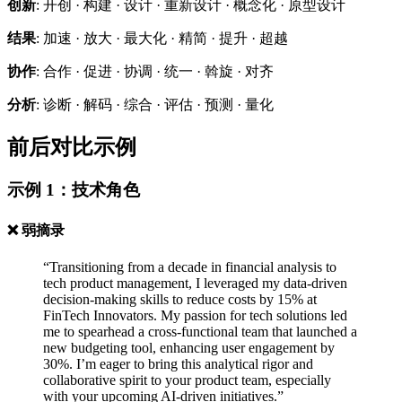
创新
: 开创 · 构建 · 设计 · 重新设计 · 概念化 · 原型设计
结果
: 加速 · 放大 · 最大化 · 精简 · 提升 · 超越
协作
: 合作 · 促进 · 协调 · 统一 · 斡旋 · 对齐
分析
: 诊断 · 解码 · 综合 · 评估 · 预测 · 量化
前后对比示例
示例 1：技术角色
❌ 弱摘录
“Transitioning from a decade in financial analysis to
tech product management, I leveraged my data-driven
decision-making skills to reduce costs by 15% at
FinTech Innovators. My passion for tech solutions led
me to spearhead a cross-functional team that launched a
new budgeting tool, enhancing user engagement by
30%. I’m eager to bring this analytical rigor and
collaborative spirit to your product team, especially
with your upcoming AI-driven initiatives.”