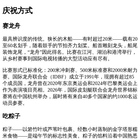
庆祝方式
赛龙舟
最具辨识度的传统。狭长的木船——有时超过20米——载有20
至60名划手，随着鼓手的节拍齐力划桨。船首雕刻龙头，船尾
装饰龙尾，“龙舟”因此得名。比赛在江河、湖泊和港湾举行，
从乡村赛事到国际电视转播的大型活动应有尽有。
比赛形式已标准化：200米冲刺赛、500米标准赛和2000米耐力
赛。国际龙舟联合会（IDBF）成立于1991年，现拥有超过85
个成员国，龙舟曾在2020年东京奥运会和2024年巴黎奥运会上
作为表演项目亮相。2026年，国际皮划艇联合会龙舟世界锦标
赛将在中国杭州举办，届时将有来自40多个国家的约1000名运
动员参赛。
吃粽子
粽子——以箬竹叶或芦苇叶包裹、经数小时蒸制的金字塔形糯
米食物——是端午节的标志性美食。粽子的馅料沿着中国熟悉