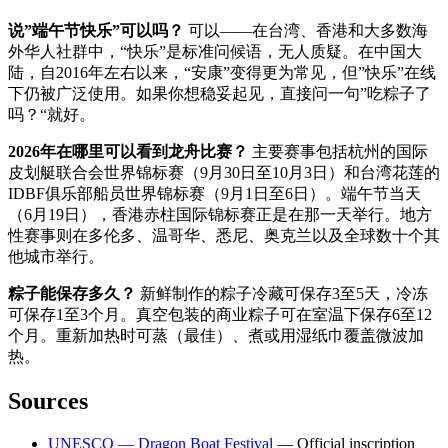
说”端午节快乐”可以吗？
可以——在台湾、香港和大多数海
外华人社群中，“快乐”是标准问候语，无人质疑。在中国大
陆，自2016年左右以来，“安康”变得更为常见，但”快乐”在线
下仍被广泛使用。如果你想稳妥起见，直接问一句”吃粽子了
吗？“就好。
2026年在哪里可以看到龙舟比赛？
主要赛事包括杭州的国际
皮划艇联合会世界锦标赛（9月30日至10月3日）和台湾花莲的
IDBF俱乐部船员世界锦标赛（9月1日至6日）。端午节当天
（6月19日），香港赤柱国际锦标赛正是在那一天举行。地方
性赛事则在多伦多、温哥华、悉尼、奥克兰以及全球数十个其
他城市举行。
粽子能保存多久？
新鲜制作的粽子冷藏可保存3至5天，冷冻
可保存1至3个月。真空包装的商业粽子可在室温下保存6至12
个月。重新加热时可蒸（最佳）、煮或用湿纸巾覆盖微波加
热。
Sources
UNESCO — Dragon Boat Festival
— Official inscription