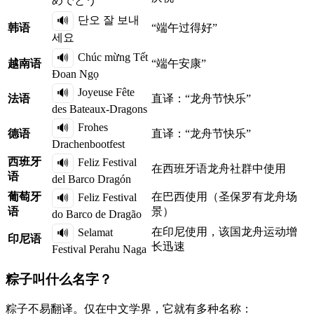
めでとう
단오 잘 보내
🔊
韩语
“端午过得好”
세요
Chúc mừng Tết
🔊
越南语
“端午安康”
Đoan Ngọ
Joyeuse Fête
🔊
法语
直译：“龙舟节快乐”
des Bateaux-Dragons
Frohes
🔊
德语
直译：“龙舟节快乐”
Drachenbootfest
西班牙
Feliz Festival
🔊
在西班牙语龙舟社群中使用
语
del Barco Dragón
葡萄牙
在巴西使用（圣保罗有龙舟场
Feliz Festival
🔊
语
景）
do Barco de Dragão
在印尼使用，该国龙舟运动增
Selamat
🔊
印尼语
长迅速
Festival Perahu Naga
粽子叫什么名字？
粽子不易翻译。仅在中文学界，它就有多种名称：