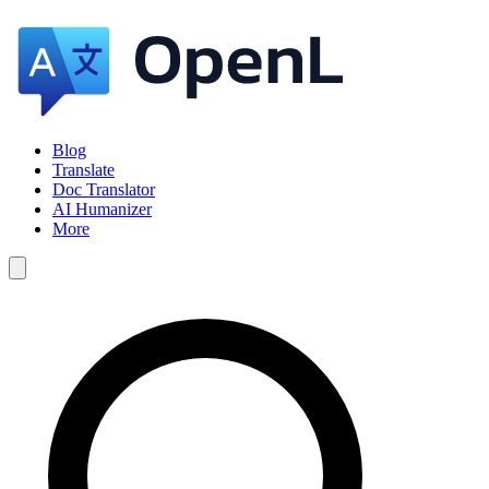
Blog
Translate
Doc Translator
AI Humanizer
More