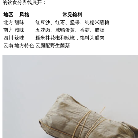
的饮食分界线展开：
地区
风格
常见馅料
北方
甜味
红豆沙、红枣、坚果、纯糯米蘸糖
南方
咸味
五花肉、咸鸭蛋黄、香菇、腊肠
四川
辣味
糯米拌花椒和辣椒，馅料为腊肉
云南
地方特色
云腿配野生菌菇