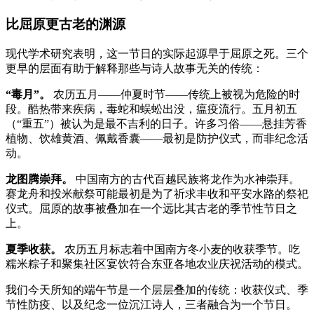
比屈原更古老的渊源
现代学术研究表明，这一节日的实际起源早于屈原之死。三个
更早的层面有助于解释那些与诗人故事无关的传统：
“毒月”。
农历五月——仲夏时节——传统上被视为危险的时
段。酷热带来疾病，毒蛇和蜈蚣出没，瘟疫流行。五月初五
（“重五”）被认为是最不吉利的日子。许多习俗——悬挂芳香
植物、饮雄黄酒、佩戴香囊——最初是防护仪式，而非纪念活
动。
龙图腾崇拜。
中国南方的古代百越民族将龙作为水神崇拜。
赛龙舟和投米献祭可能最初是为了祈求丰收和平安水路的祭祀
仪式。屈原的故事被叠加在一个远比其古老的季节性节日之
上。
夏季收获。
农历五月标志着中国南方冬小麦的收获季节。吃
糯米粽子和聚集社区宴饮符合东亚各地农业庆祝活动的模式。
我们今天所知的端午节是一个层层叠加的传统：收获仪式、季
节性防疫、以及纪念一位沉江诗人，三者融合为一个节日。