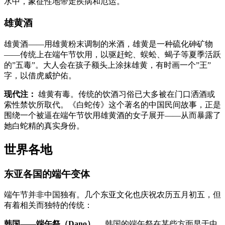
水中，象征性地带走疾病和厄运。
雄黄酒
雄黄酒——用雄黄粉末调制的米酒，雄黄是一种硫化砷矿物
——传统上在端午节饮用，以驱赶蛇、蜈蚣、蝎子等夏季活跃
的”五毒”。大人会在孩子额头上涂抹雄黄，有时画一个”王”
字，以借虎威护佑。
现代注：
雄黄有毒。传统的饮酒习俗已大多被在门口洒酒或
索性禁饮所取代。《白蛇传》这个著名的中国民间故事，正是
围绕一个被逼在端午节饮用雄黄酒的女子展开——从而暴露了
她白蛇精的真实身份。
世界各地
东亚各国的端午变体
端午节并非中国独有。几个东亚文化也庆祝农历五月初五，但
有着相关而独特的传统：
韩国——端午祭（Dano）。
韩国的端午祭在某些方面早于中