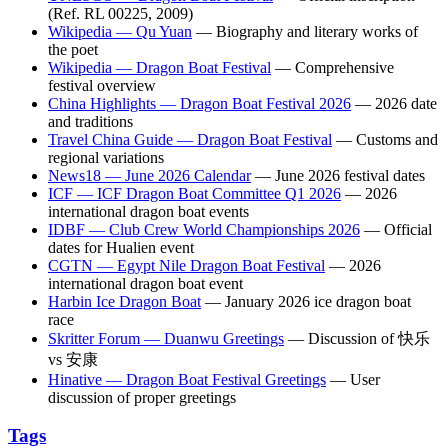
(Ref. RL 00225, 2009)
Wikipedia — Qu Yuan
— Biography and literary works of
the poet
Wikipedia — Dragon Boat Festival
— Comprehensive
festival overview
China Highlights — Dragon Boat Festival 2026
— 2026 date
and traditions
Travel China Guide — Dragon Boat Festival
— Customs and
regional variations
News18 — June 2026 Calendar
— June 2026 festival dates
ICF — ICF Dragon Boat Committee Q1 2026
— 2026
international dragon boat events
IDBF — Club Crew World Championships 2026
— Official
dates for Hualien event
CGTN — Egypt Nile Dragon Boat Festival
— 2026
international dragon boat event
Harbin Ice Dragon Boat
— January 2026 ice dragon boat
race
Skritter Forum — Duanwu Greetings
— Discussion of 快乐
vs 安康
Hinative — Dragon Boat Festival Greetings
— User
discussion of proper greetings
Tags