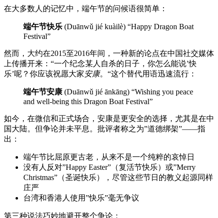
在大多数人的记忆中，端午节的问候语很简单：
端午节快乐
(Duānwǔ jié kuàilè) “Happy Dragon Boat
Festival”
然而，大约在2015至2016年间，一种新的论点在中国社交媒体
上传播开来：“一个纪念某人自杀的日子，你怎么能说’快
乐’呢？你应该祝愿大家
安康
。“这个替代用语迅速流行：
端午节安康
(Duānwǔ jié ānkāng) “Wishing you peace
and well-being this Dragon Boat Festival”
如今，在微信和正式场合，安康是更安全的选择，尤其是在中
国大陆。但争论并未平息。批评者称之为”道德绑架”——指
出：
端午节比屈原更古老，从来不是一个纯粹的哀悼日
没有人反对”Happy Easter”（复活节快乐）或”Merry
Christmas”（圣诞快乐），尽管这些节日的教义起源同样
庄严
台湾和香港人使用”快乐”毫无争议
第三种说法巧妙地避开整个争论：