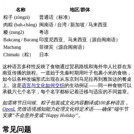
名称
地区/群体
粽子 (zòngzi)
普通话（标准）
肉粽 (bah-chàng)
闽南语 / 台湾 / 新加坡 / 马来西亚
糉 (zung2)
粤语
Bakcang / Bacang
印度尼西亚、马来西亚（源自闽南语）
Machang
菲律宾（源自闽南语）
Chimaki（粽）
日本
这种语言多样性反映了食物通过贸易路线和海外华人社群在东
南亚传播的旅程。一道始于先秦时期用叶子包裹小米的食物，
如今以各种改编形式出现在从东京到马尼拉再到雅加达的餐桌
上。这是
语言与文化如何交织
的生动例证——同一种食物可以
承载六七个名字，每个名字都标记着迁移与适应的不同篇章。
如需将节日问候、粽子包装或文化内容翻译成100多种语言，
OpenL
凭借语境感知能力处理文化特定术语——确保”端午节
安康”不会意外变成”Happy Holiday”。
常见问题