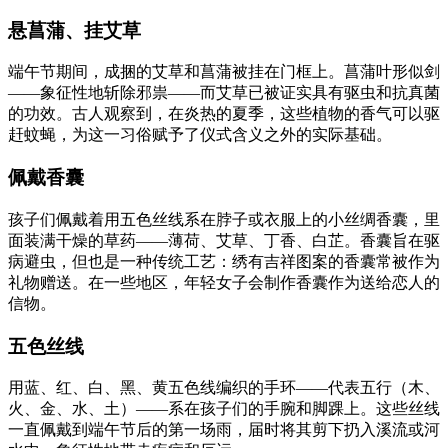
悬菖蒲、挂艾草
端午节期间，成捆的艾草和菖蒲被挂在门框上。菖蒲叶形似剑
——象征性地斩除邪祟——而艾草已被证实具有驱虫和抗真菌
的功效。古人观察到，在炎热的夏季，这些植物的香气可以驱
赶蚊蝇，为这一习俗赋予了仪式含义之外的实际基础。
佩戴香囊
孩子们佩戴着用五色丝线系在脖子或衣服上的小丝绸香囊，里
面装满干燥的草药——薄荷、艾草、丁香、白芷。香囊旨在驱
病避虫，但也是一种传统工艺：绣有吉祥图案的香囊常被作为
礼物赠送。在一些地区，年轻女子会制作香囊作为送给恋人的
信物。
五色丝线
用蓝、红、白、黑、黄五色线编织的手环——代表五行（木、
火、金、水、土）——系在孩子们的手腕和脚踝上。这些丝线
一直佩戴到端午节后的第一场雨，届时将其剪下扔入溪流或河