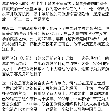
屈原约公元前340年出生于楚国王室宗族，楚国是战国时期长
江流域的一个强盛国家。作为楚怀王信任的大臣，他主张政治
改革并联齐抗秦。朝中嫉妒他的同僚进谗言诬陷他，屈原被流
放——不止一次，而是两次。
在近二十年的流放生涯中，他写下了中国最早的署名诗歌。他
最著名的作品《离骚》长达372行，被认为是中国浪漫主义文
学的奠基之作。公元前278年，秦将白起攻破楚国都城郢，屈
原得知消息后，怀抱大石投汨罗江而亡。他于农历五月初五投
江自尽。
据司马迁《史记》（约公元前94年）记载——这是现存唯一的
屈原古代传记——当地百姓划船赶到屈原投江之处，将饭团投
入水中，希望鱼吃掉饭团而不去碰他的遗体。这些行为后来演
变成了赛龙舟和吃粽子。
这一传说是否完全符合史实尚有争议。司马迁在屈原去世后一
个世纪才写下这篇传记，可能将自己的经历——作为一位被冤
枉受罚的官员——投射到了诗人身上。尽管如此，屈原的故事
已经锚定了这个节日两千多年。2008年，中国将端午节定为法
定公众假日；2009年，联合国教科文组织将其列入人类非物质
文化遗产代表作名录——这是第一个获此认可的中国节日。