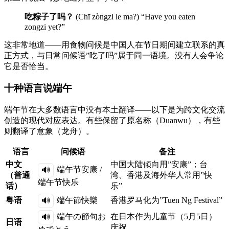
吃粽子了吗？
(Chī zòngzi le ma?) “Have you eaten
zongzi yet?”
这非常地道——用食物问候是中国人在节日期间建立联系的真
正方式，与日常问候语”吃了吗”属于同一语境。没有人会争论
它是否恰当。
十种语言说端午
端午节在大多数语言中没有本土翻译——以下是为跨文化交流
创造的现代对应表达。有些保留了原名称（Duanwu），有些
则翻译了意象（龙舟）。
语言
问候语
备注
中文
中国大陆倾向用”安康”；台
端午节安康 /
🔊
（普通
湾、香港及海外华人常用”快
端午节快乐
话）
乐”
端午節快樂
粤语
香港罗马化为”Tuen Ng Festival”
🔊
端午の節句お
在日本作为儿童节（5月5日）
🔊
日语
庆祝