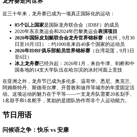
龙舟赛走向世界
近三十年来，龙舟赛已成为一项真正国际化的运动：
85个以上国家
是国际龙舟联合会（IDBF）的成员
2020年东京奥运会和2024年巴黎奥运会
表演项目
2026年国际皮划艇联合会龙舟世界锦标赛
（杭州，9月30
日至10月3日）：约1000名来自40多个国家的运动员
2026年IDBF俱乐部船员世界锦标赛
（台湾花莲，9月1日
至6日）
冰上龙舟赛
已经兴起：2026年1月，来自牛津、剑桥和中
国各地的14支大学队伍在哈尔滨的冰封河面上竞技
在亚洲之外，龙舟节已成为多伦多、温哥华、悉尼、奥克兰、
阿姆斯特丹、斯德哥尔摩、开普敦和迪拜等城市的年度固定活
动。这项运动的魅力在于平等——一支龙舟队需要20名划手、
1名鼓手和1名舵手，奖励的是团队协作而非个人运动能力。
节日用语
问候语之争：快乐 vs 安康