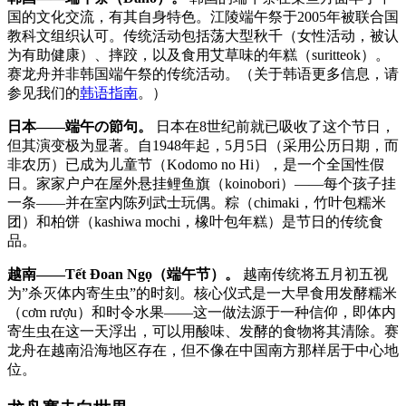
国的文化交流，有其自身特色。江陵端午祭于2005年被联合国
教科文组织认可。传统活动包括荡大型秋千（女性活动，被认
为有助健康）、摔跤，以及食用艾草味的年糕（suritteok）。
赛龙舟并非韩国端午祭的传统活动。（关于韩语更多信息，请
参见我们的
韩语指南
。）
日本——端午の節句。
日本在8世纪前就已吸收了这个节日，
但其演变极为显著。自1948年起，5月5日（采用公历日期，而
非农历）已成为儿童节（Kodomo no Hi），是一个全国性假
日。家家户户在屋外悬挂鲤鱼旗（koinobori）——每个孩子挂
一条——并在室内陈列武士玩偶。粽（chimaki，竹叶包糯米
团）和柏饼（kashiwa mochi，橡叶包年糕）是节日的传统食
品。
越南——Tết Đoan Ngọ（端午节）。
越南传统将五月初五视
为”杀灭体内寄生虫”的时刻。核心仪式是一大早食用发酵糯米
（cơm rượu）和时令水果——这一做法源于一种信仰，即体内
寄生虫在这一天浮出，可以用酸味、发酵的食物将其清除。赛
龙舟在越南沿海地区存在，但不像在中国南方那样居于中心地
位。