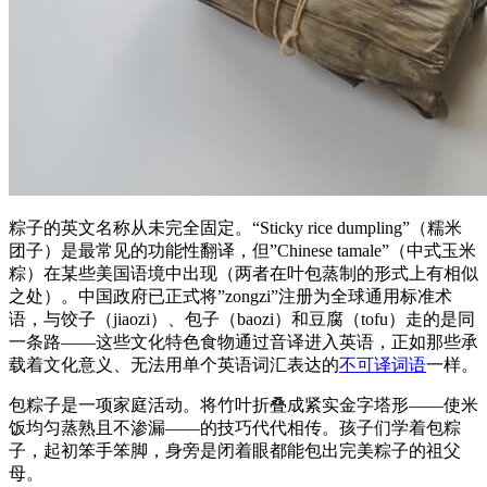
粽子的英文名称从未完全固定。“Sticky rice dumpling”（糯米
团子）是最常见的功能性翻译，但”Chinese tamale”（中式玉米
粽）在某些美国语境中出现（两者在叶包蒸制的形式上有相似
之处）。中国政府已正式将”zongzi”注册为全球通用标准术
语，与饺子（jiaozi）、包子（baozi）和豆腐（tofu）走的是同
一条路——这些文化特色食物通过音译进入英语，正如那些承
载着文化意义、无法用单个英语词汇表达的
不可译词语
一样。
包粽子是一项家庭活动。将竹叶折叠成紧实金字塔形——使米
饭均匀蒸熟且不渗漏——的技巧代代相传。孩子们学着包粽
子，起初笨手笨脚，身旁是闭着眼都能包出完美粽子的祖父
母。