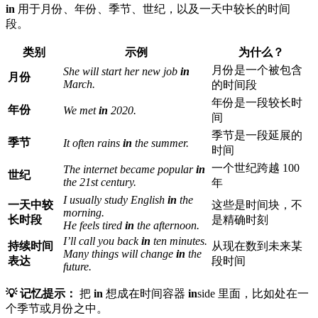
in
用于月份、年份、季节、世纪，以及一天中较长的时间
段。
类别
示例
为什么？
月份是一个被包含
She will start her new job
in
月份
March.
的时间段
年份是一段较长时
年份
We met
in
2020.
间
季节是一段延展的
季节
It often rains
in
the summer.
时间
一个世纪跨越 100
The internet became popular
in
世纪
the 21st century.
年
I usually study English
in
the
一天中较
这些是时间块，不
morning.
长时段
是精确时刻
He feels tired
in
the afternoon.
I’ll call you back
in
ten minutes.
持续时间
从现在数到未来某
Many things will change
in
the
表达
段时间
future.
💡 记忆提示：
把
in
想成在时间容器
in
side 里面，比如处在一
个季节或月份之中。