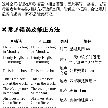
这种空间推理在印欧语言中相当普遍，因此英语、德语、法语
母语者常常会以相似方式理解空间。理解这个框架，会让规则
显得有逻辑，而不是随意死记。
❌ 常见错误及修正方法
❌ 错误
✓ 正确
类别
解释
I have a meeting
I have a meeting
时间
星期几用
on
in
Monday.
on
Monday.
一天中较长时段用
I study English
at
I study English
in
时间
the morning.
the morning.
in
，但
at night
除外
地点/
公共交通用
on
He is
in
the bus.
He is
on
the bus.
交通
This is the best
This is the best
地点
区域和范围用
in
city
at
the world.
city
in
the world.
There’s a picture
There’s a picture
地点
表面用
on
in
the wall.
on
the wall.
She lives
in
20
She lives
at
20
地点
完整地址用
at
Green Street.
Green Street.
I saw your photo
I saw your photo