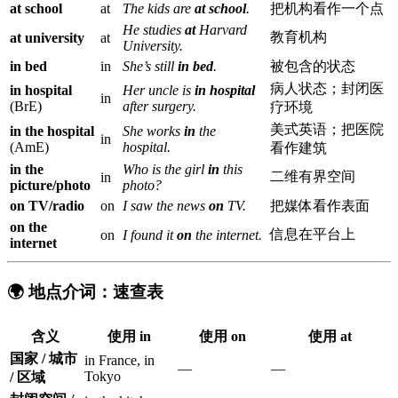
at school
at
The kids are
at school
.
把机构看作一个点
He studies
at
Harvard
教育机构
at university
at
University.
in bed
in
She’s still
in bed
.
被包含的状态
病人状态；封闭医
in hospital
Her uncle is
in hospital
in
(BrE)
after surgery.
疗环境
美式英语；把医院
in the hospital
She works
in
the
in
(AmE)
hospital.
看作建筑
in the
Who is the girl
in
this
二维有界空间
in
picture/photo
photo?
on TV/radio
on
I saw the news
on
TV.
把媒体看作表面
on the
信息在平台上
on
I found it
on
the internet.
internet
🌍 地点介词：速查表
含义
使用
in
使用
on
使用
at
国家 / 城市
in France, in
—
—
Tokyo
/ 区域