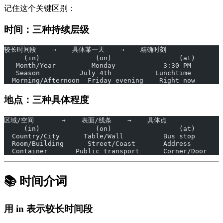
记住这个关键区别：
时间：三种持续层级
较长时间段    →    具体某一天    →    精确时刻
     (in)              (on)                 (at)
   Month/Year         Monday            3:30 PM
   Season          July 4th           Lunchtime
  Morning/Afternoon  Friday evening    Right now
地点：三种具体程度
区域/空间       →    表面/线条    →    具体点
     (in)              (on)                 (at)
  Country/City      Table/Wall          Bus stop
  Room/Building      Street/Coast       Address
  Container       Public transport      Corner/Door
📚 时间介词
用 in 表示较长时间段