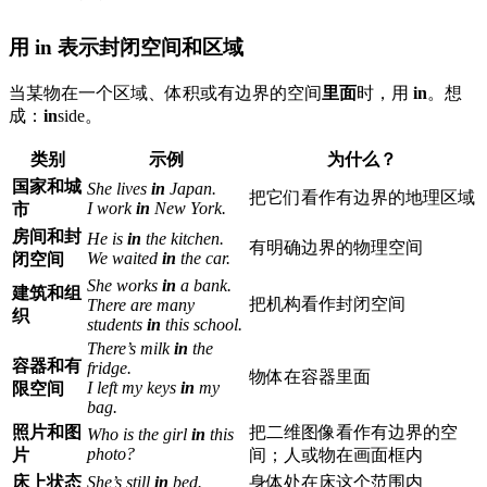
用 in 表示封闭空间和区域
当某物在一个区域、体积或有边界的空间
里面
时，用
in
。想
成：
in
side。
类别
示例
为什么？
国家和城
She lives
in
Japan.
把它们看作有边界的地理区域
I work
in
New York.
市
房间和封
He is
in
the kitchen.
有明确边界的物理空间
We waited
in
the car.
闭空间
She works
in
a bank.
建筑和组
把机构看作封闭空间
There are many
织
students
in
this school.
There’s milk
in
the
容器和有
fridge.
物体在容器里面
I left my keys
in
my
限空间
bag.
照片和图
把二维图像看作有边界的空
Who is the girl
in
this
photo?
片
间；人或物在画面框内
床上状态
She’s still
in
bed.
身体处在床这个范围内