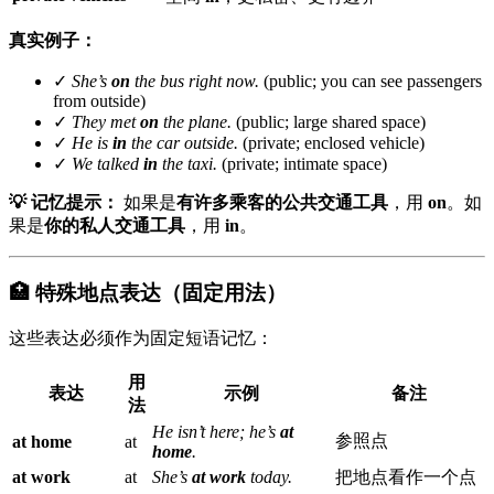
真实例子：
✓
She’s
on
the bus right now.
(public; you can see passengers
from outside)
✓
They met
on
the plane.
(public; large shared space)
✓
He is
in
the car outside.
(private; enclosed vehicle)
✓
We talked
in
the taxi.
(private; intimate space)
💡 记忆提示：
如果是
有许多乘客的公共交通工具
，用
on
。如
果是
你的私人交通工具
，用
in
。
🏥 特殊地点表达（固定用法）
这些表达必须作为固定短语记忆：
用
表达
示例
备注
法
He isn’t here; he’s
at
参照点
at home
at
home
.
at work
at
She’s
at work
today.
把地点看作一个点