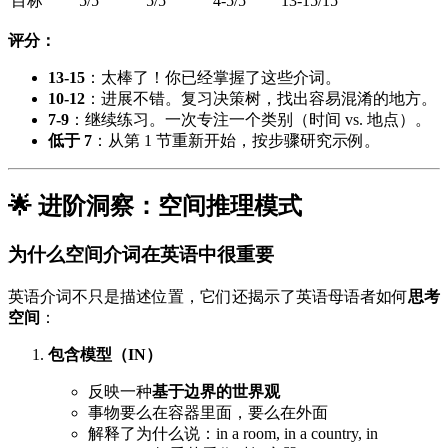
目标
5/5
5/5
4-5/5
13-15/15
评分：
13-15
：太棒了！你已经掌握了这些介词。
10-12
：进展不错。复习决策树，找出容易混淆的地方。
7-9
：继续练习。一次专注一个类别（时间 vs. 地点）。
低于 7
：从第 1 节重新开始，按步骤研究示例。
🌟 进阶洞察：空间推理模式
为什么空间介词在英语中很重要
英语介词不只是描述位置，它们还揭示了英语母语者如何
思考
空间
：
包含模型（IN）
反映一种
基于边界的世界观
事物要么在容器里面，要么在外面
解释了为什么说：in a room, in a country, in