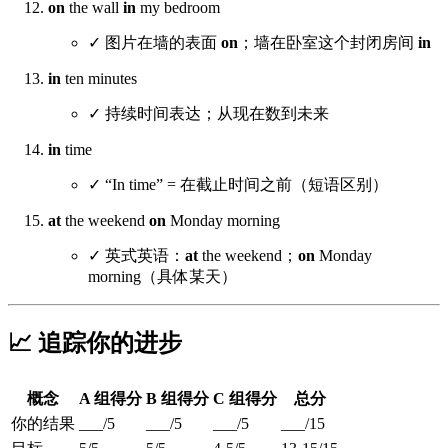
on
the wall
in
my bedroom
✓ 图片在墙的表面
on
；墙在卧室这个封闭房间
in
in
ten minutes
✓ 持续时间表达；从现在数到未来
in
time
✓ “In time” = 在截止时间之前（短语区别）
at
the weekend
on
Monday morning
✓ 英式英语：
at
the weekend；
on
Monday
morning（具体某天）
📈 追踪你的进步
概念
A 组得分
B 组得分
C 组得分
总分
你的结果
___/5
___/5
___/5
___/15