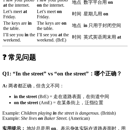
地点
数字平台用
on
at
the internet.
on
the internet.
Let’s meet
at
Let’s meet
on
时间
星期几用
on
Friday.
Friday.
The keys are
in
The keys are
on
地点
in
只用于封闭空间
the table.
the table.
I’ll see you
in
the
I’ll see you
at
the
时间
英式英语周末用
at
weekend.
weekend. (BrE)
❓ 常见问题
Q1: “In the street” vs “on the street”：哪个正确？
A:
两者都正确，但含义不同：
in the street
(BrE) = 走在道路表面，在街道中间
on the street
(AmE) = 在某条街上，泛指位置
Example:
Children playing
in
the street is dangerous.
(British)
Example:
She lives
on
Baker Street.
(American)
实用提示：
地址总是用
on
。表示身体实际在道路表面时，用