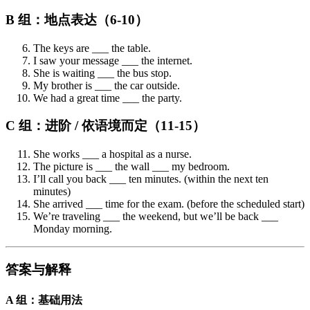
B 组：地点表达（6-10）
The keys are ___ the table.
I saw your message ___ the internet.
She is waiting ___ the bus stop.
My brother is ___ the car outside.
We had a great time ___ the party.
C 组：进阶 / 依语境而定（11-15）
She works ___ a hospital as a nurse.
The picture is ___ the wall ___ my bedroom.
I’ll call you back ___ ten minutes. (within the next ten
minutes)
She arrived ___ time for the exam. (before the scheduled start)
We’re traveling ___ the weekend, but we’ll be back ___
Monday morning.
答案与解释
A 组：基础用法