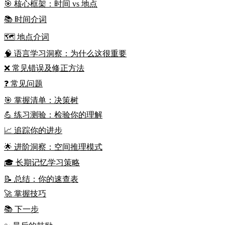
🎯 核心框架：时间 vs 地点
📚 时间介词
🗺️ 地点介词
🧠 语言学习洞察：为什么这很重要
❌ 常见错误及修正方法
❓ 常见问题
🎯 掌握清单：决策树
💪 练习测验：检验你的理解
📈 追踪你的进步
🌟 进阶洞察：空间推理模式
🎓 长期记忆学习策略
📝 总结：你的速查表
🚀 掌握技巧
📚 下一步