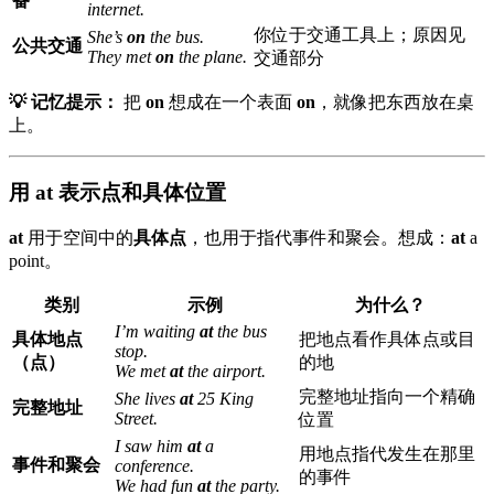
备
internet.
你位于交通工具上；原因见
She’s
on
the bus.
公共交通
They met
on
the plane.
交通部分
💡 记忆提示：
把
on
想成在一个表面
on
，就像把东西放在桌
上。
用 at 表示点和具体位置
at
用于空间中的
具体点
，也用于指代事件和聚会。想成：
at
a
point。
类别
示例
为什么？
I’m waiting
at
the bus
具体地点
把地点看作具体点或目
stop.
（点）
的地
We met
at
the airport.
完整地址指向一个精确
She lives
at
25 King
完整地址
Street.
位置
I saw him
at
a
用地点指代发生在那里
事件和聚会
conference.
的事件
We had fun
at
the party.