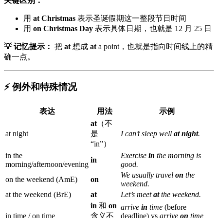
关键区别：
用
at Christmas
表示圣诞假期这一整段节日时间
用
on Christmas Day
表示具体日期，也就是 12 月 25 日
💡 记忆提示：
把
at
想成
at
a point，也就是指向时间线上的精
确一点。
⚡ 例外和特殊情况
表达
用法
示例
at
（不
at night
是
I can’t sleep well
at night
.
“in”）
in the
Exercise
in
the morning is
in
morning/afternoon/evening
good.
We usually travel
on
the
on the weekend (AmE)
on
weekend.
at the weekend (BrE)
at
Let’s meet
at
the weekend.
in
和
on
arrive
in
time
(before
in time / on time
含义不
deadline) vs
arrive
on
time