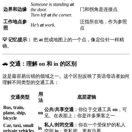
Someone is standing
at
边界和边缘
门和拐角是连接点
the door.
Turn left
at
the corner.
工作地点参
泛指所在地，作为参照
He’s
at
work.
照
点
💡 记忆提示：
把
at
想成地图上的一个点，像定位针一样精
确。
🚗 交通：理解 on 和 in 的区别
这是最容易出错的领域之一。这个区别反映了英语母语者如何
理解不同类型的交通工具：
用
交通类型
底层逻辑
法
Bus, train,
公共/共享交通
：你位于交通工具
on
，可
plane, ship,
on
见、在表面上；你是许多乘客之一
bicycle
私人/封闭交通
：你在一个受保护的私人
Car, taxi, small
in
private vehicles
空间
in
；更私密、更有边界