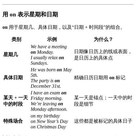
用 on 表示星期和日期
on
用于星期几、具体日期，以及“日期 + 时间段”的组合。
类别
示例
为什么？
We have a meeting
日期像日历上的线或表面，
on
Monday.
星期几
I usually relax
on
是日历上的具体点
Sundays.
He was born
on
May
5th.
具体日期
精确日历日期用
on
标记
The party is
on
December 31st.
I have an exam
on
某天 + 一天
某一天是锚点；一天中的时
Friday morning.
We’re leaving
on
中的时段
段是细节
Monday afternoon.
on my birthday
特殊场合
这些都是被标记的具体日子
on New Year’s Day
on Christmas Day