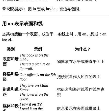
💡 记忆提示：
把
in
想成
in
side，被边界包围。
用 on 表示表面和线
当某物
接触一个表面
，或位于一条
线
上时，用
on
。想成：
on
top of。
类别
示例
为什么？
The book is
on
the
表面和墙
table.
物体放在水平或垂直平面上
There’s a picture
on
面
the wall.
楼层和层
Our office is
on
the 5th
把楼层看作人所在的表面
floor.
级
They live
on
Main
街道和道
把街道和海岸线看作线性参
Street.
The town is
on
the
路
照
coast.
I saw it
on
TV.
媒体和设
信息显示在表面或屏幕上
I read it
on
the