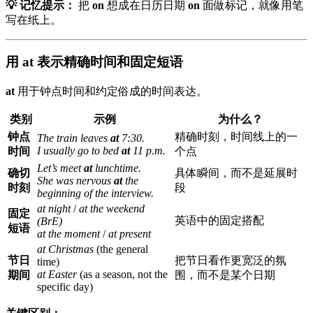
💡 记忆提示：
把
on
想成在日历日期
on
面做标记，就像用笔
写在纸上。
用 at 表示精确时间和固定短语
at
用于钟点时间和约定俗成的时间表达。
类别
示例
为什么？
钟点
精确时刻，时间线上的一
The train leaves
at
7:30.
I usually go to bed
at
11 p.m.
时间
个点
Let’s meet
at
lunchtime.
确切
具体瞬间，而不是延展时
She was nervous
at
the
时刻
段
beginning of the interview.
at night
/
at the weekend
固定
英语中的固定搭配
(BrE)
短语
at the moment
/
at present
at Christmas
(the general
节日
把节日看作更宽泛的氛
time)
at Easter
(as a season, not the
期间
围，而不是某个日期
specific day)