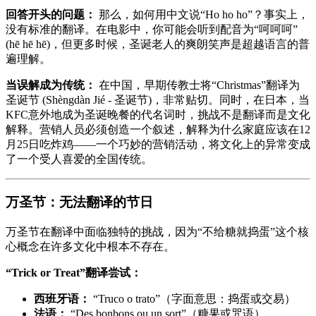
回答开头的问题：
那么，如何用中文说“Ho ho ho”？事实上，
没有标准的翻译。在电影中，你可能会听到配音为“呵呵呵”
(hē hē hē)，但更多时候，圣诞老人的爽朗笑声是超越语言的普
遍理解。
当误解成为传统：
在中国，早期传教士将“Christmas”翻译为
圣诞节 (Shèngdàn Jié - 圣诞节)，非常贴切。同时，在日本，当
KFC意外地成为圣诞晚餐的代名词时，挑战不是翻译而是文化
解释。营销人员必须创造一个叙述，解释为什么家庭应该在12
月25日吃炸鸡——一个巧妙的营销活动，将文化上的异常变成
了一个受人喜爱的全国传统。
万圣节：无法翻译的节日
万圣节在翻译中面临独特的挑战，因为“不给糖就捣蛋”这个核
心概念在许多文化中根本不存在。
“Trick or Treat”翻译尝试：
西班牙语：
“Truco o trato”（字面意思：捣蛋或交易）
法语：
“Des bonbons ou un sort”（糖果或咒语）