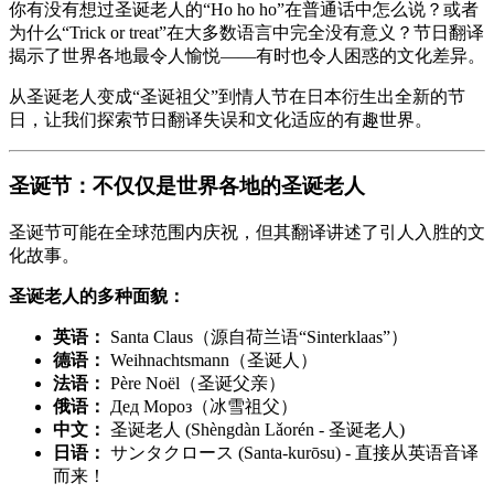
你有没有想过圣诞老人的“Ho ho ho”在普通话中怎么说？或者
为什么“Trick or treat”在大多数语言中完全没有意义？节日翻译
揭示了世界各地最令人愉悦——有时也令人困惑的文化差异。
从圣诞老人变成“圣诞祖父”到情人节在日本衍生出全新的节
日，让我们探索节日翻译失误和文化适应的有趣世界。
圣诞节：不仅仅是世界各地的圣诞老人
圣诞节可能在全球范围内庆祝，但其翻译讲述了引人入胜的文
化故事。
圣诞老人的多种面貌：
英语：
Santa Claus（源自荷兰语“Sinterklaas”）
德语：
Weihnachtsmann（圣诞人）
法语：
Père Noël（圣诞父亲）
俄语：
Дед Мороз（冰雪祖父）
中文：
圣诞老人 (Shèngdàn Lǎorén - 圣诞老人)
日语：
サンタクロース (Santa-kurōsu) - 直接从英语音译
而来！