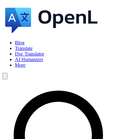
Blog
Translate
Doc Translator
AI Humanizer
More