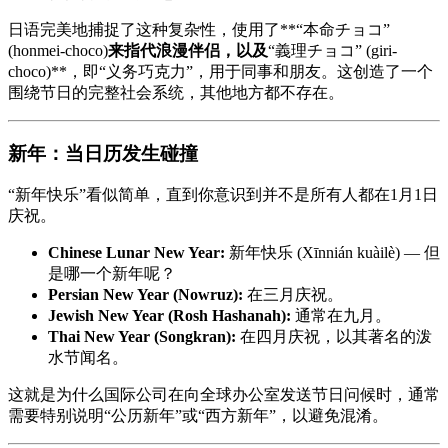
日语完美地捕捉了这种复杂性，使用了**“本命チョコ”
(honmei-choco)
来指代浪漫伴侣，以及
“義理チョコ” (giri-
choco)**，即“义务巧克力”，用于同事和朋友。这创造了一个
围绕节日的完整社会系统，其他地方都不存在。
新年：当日历发生碰撞
“新年快乐”看似简单，直到你意识到并不是所有人都在1月1日
庆祝。
Chinese Lunar New Year:
新年快乐 (Xīnnián kuàilè) — 但
是哪一个新年呢？
Persian New Year (Nowruz):
在三月庆祝。
Jewish New Year (Rosh Hashanah):
通常在九月。
Thai New Year (Songkran):
在四月庆祝，以其著名的泼
水节闻名。
这就是为什么国际公司在向全球办公室发送节日问候时，通常
需要特别说明“公历新年”或“西方新年”，以避免混淆。