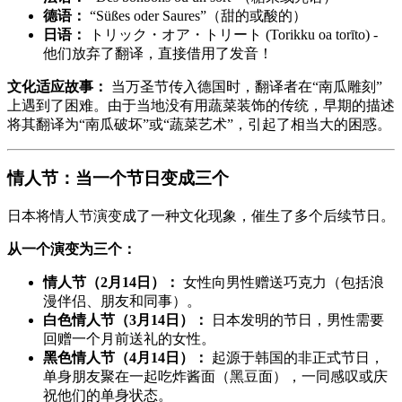
德语：
“Süßes oder Saures”（甜的或酸的）
日语：
トリック・オア・トリート (Torikku oa torīto) -
他们放弃了翻译，直接借用了发音！
文化适应故事：
当万圣节传入德国时，翻译者在“南瓜雕刻”
上遇到了困难。由于当地没有用蔬菜装饰的传统，早期的描述
将其翻译为“南瓜破坏”或“蔬菜艺术”，引起了相当大的困惑。
情人节：当一个节日变成三个
日本将情人节演变成了一种文化现象，催生了多个后续节日。
从一个演变为三个：
情人节（2月14日）：
女性向男性赠送巧克力（包括浪
漫伴侣、朋友和同事）。
白色情人节（3月14日）：
日本发明的节日，男性需要
回赠一个月前送礼的女性。
黑色情人节（4月14日）：
起源于韩国的非正式节日，
单身朋友聚在一起吃炸酱面（黑豆面），一同感叹或庆
祝他们的单身状态。