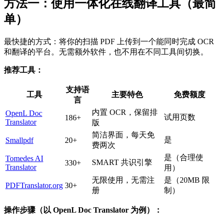
方法一：使用一体化在线翻译工具（最简
单）
最快捷的方式：将你的扫描 PDF 上传到一个能同时完成 OCR
和翻译的平台。无需额外软件，也不用在不同工具间切换。
推荐工具：
支持语
工具
主要特色
免费额度
言
内置 OCR，保留排
OpenL Doc
试用页数
186+
Translator
版
简洁界面，每天免
是
Smallpdf
20+
费两次
是（合理使
Tomedes AI
SMART 共识引擎
330+
Translator
用）
无限使用，无需注
是（20MB 限
PDFTranslator.org
30+
册
制）
操作步骤（以 OpenL Doc Translator 为例）：