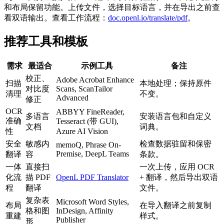
和布局保留功能。上传文件，选择目标语言，并在导出之前查
看双语输出。查看工作流程：
doc.openl.io/translate/pdf
。
推荐工具和模板
需求
最适合
示例工具
备注
校正、
Adobe Acrobat Enhance
扫描
本地处理；保持原件
对比度
Scans, ScanTailor
清理
不变。
Advanced
修正
OCR
ABBYY FineReader,
多语言
安装语言包和自定义
准确
Tesseract (带 GUI),
文档
词典。
性
Azure AI Vision
安全
敏感内
检查数据驻留和保密
memoQ, Phrase On-
Premise, DeepL Teams
翻译
容
条款。
一体
直接扫
一次上传，应用 OCR
化流
描 PDF
OpenL PDF Translator
+ 翻译，然后导出双语
程
翻译
文件。
复杂表
Microsoft Word Styles,
布局
在导入翻译之前复制
格和图
InDesign, Affinity
重建
样式。
Publisher
形