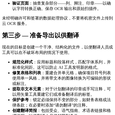
验证页面
：抽查复杂部分——列、脚注、印章——以确
认字符转换正确。保存 OCR 输出和原始扫描件。
未经明确许可和签署的数据处理协议，不要将机密文件上传到
云 OCR 服务。
第三步 — 准备导出以供翻译
现在的目标是创建一个干净、结构化的文件，以便翻译人员或
工具可以在不破坏布局的情况下使用。
规范化样式
：应用标题和段落样式，匹配字体系列，并
标准化间距。这可以防止 AI 工具发明新的格式。
修复表格和列表
：重建合并单元格，确保项目符号列表
使用单一风格，并将带文本的图像转换为可编辑的形状
或标注。
提取非文本元素
：对于计划翻译的印章或手写注释，可
以用矢量工具重建它们或准备翻译后的标签。
保护参考
：锁定必须保持不变的部分，如财务表格或法
律条款；在必要时添加“请勿翻译”的注释。
创建翻译简报
：包括受众、语气指南、术语表链接和格