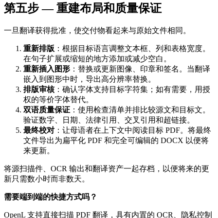
第五步 — 重建布局和质量保证
一旦翻译获得批准，使交付物看起来与原始文件相同。
重新排版
：根据目标语言调整文本框、列和表格宽度。
在句子扩展或缩短的地方添加或减少空白。
重新插入图形
：替换或更新图像、印章和签名。当翻译
嵌入到图形中时，导出高分辨率替换。
排版审核
：确认字体支持目标字符集；如有需要，用授
权的等价字体替代。
双语质量保证
：使用检查清单并排比较源文和目标文。
验证数字、日期、法律引用、交叉引用和超链接。
最终校对
：让母语者在上下文中阅读目标 PDF。将最终
文件导出为扁平化 PDF 和完全可编辑的 DOCX 以便将
来更新。
将源扫描件、OCR 输出和翻译资产一起存档，以便将来的更
新只需数小时而非数天。
需要端到端的快捷方式吗？
OpenL 支持直接扫描 PDF 翻译，具有内置的 OCR、隐私控制