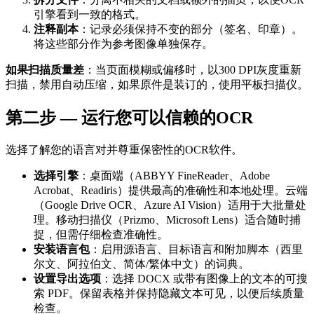
引擎看到一致的格式。
注释副本
：记录必须保持不变的部分（签名、印章）。
将这些部分作为参考图像单独保存。
如果扫描质量差
：当页面模糊或偏移时，以300 DPI灰度重新
扫描，禁用自动压缩，如果原件是装订的，使用平板扫描仪。
第二步 — 运行您可以信赖的OCR
选择了解您的语言对并尊重保密性的OCR软件。
选择引擎
：桌面端（ABBYY FineReader、Adobe
Acrobat、Readiris）提供最高的准确性和本地处理。云端
（Google Drive OCR、Azure AI Vision）适用于大批量处
理。移动扫描仪（Prizmo、Microsoft Lens）适合随时捕
捉，但需仔细检查准确性。
安装语言包
：启用源语言、目标语言和附加脚本（西里
尔文、阿拉伯文、简体/繁体中文）的词典。
设置导出选项
：选择 DOCX 或带有图像上的文本的可搜
索 PDF。保留表格并保持隐藏文本可见，以便后续质量
检查。