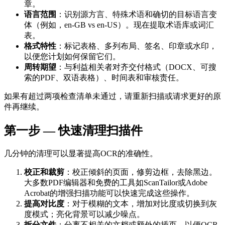
章。
语言范围
：识别源方言、特殊术语和确切的目标语言变
体（例如，en-GB vs en-US）。现在提取术语库或词汇
表。
格式特性
：标记表格、多列布局、签名、印章或水印，
以便您计划如何保留它们。
周转期望
：与利益相关者对齐交付格式（DOCX、可搜
索的PDF、双语表格）、时间表和审核责任。
如果有超过两项检查清单未通过，请重新扫描或请求更好的原
件再继续。
第一步 — 快速清理扫描件
几分钟的清理可以显著提高OCR的准确性。
校正和裁剪
：校正倾斜的页面，修剪边框，去除黑边。
大多数PDF编辑器和免费的工具如ScanTailor或Adobe
Acrobat的增强扫描功能可以快速完成这些操作。
提高对比度
：对于模糊的文本，增加对比度或切换到灰
度模式；亮化背景可以减少噪点。
拆分文件
：分离不相关的文档或额外的插页，以便OCR