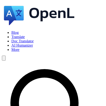
Blog
Translate
Doc Translator
AI Humanizer
More