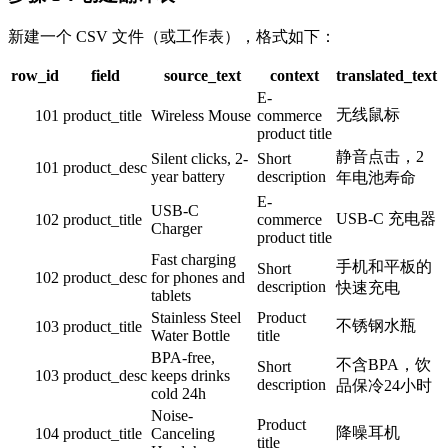
新建一个 CSV 文件（或工作表），格式如下：
row_id
field
source_text
context
translated_text
E-
无线鼠标
101
product_title
Wireless Mouse
commerce
product title
静音点击，2
Silent clicks, 2-
Short
101
product_desc
year battery
description
年电池寿命
E-
USB-C
USB-C 充电器
102
product_title
commerce
Charger
product title
Fast charging
手机和平板的
Short
102
product_desc
for phones and
description
快速充电
tablets
Stainless Steel
Product
不锈钢水瓶
103
product_title
Water Bottle
title
BPA-free,
不含BPA，饮
Short
103
product_desc
keeps drinks
description
品保冷24小时
cold 24h
Noise-
Product
降噪耳机
104
product_title
Canceling
title