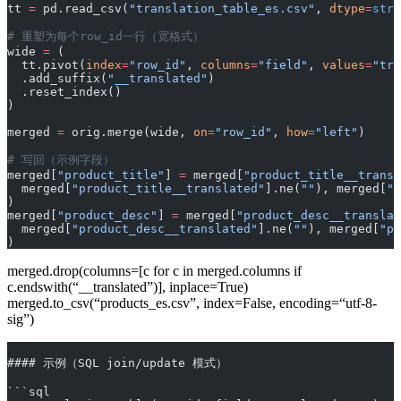
tt 
=
 pd.read_csv(
"translation_table_es.csv"
, 
dtype
=
str
,
# 重塑为每个row_id一行（宽格式）
wide 
=
 (
  tt.pivot(
index
=
"row_id"
, 
columns
=
"field"
, 
values
=
"tra
  .add_suffix(
"__translated"
)
  .reset_index()
)
merged 
=
 orig.merge(wide, 
on
=
"row_id"
, 
how
=
"left"
)
# 写回（示例字段）
merged[
"product_title"
] 
=
 merged[
"product_title__transl
  merged[
"product_title__translated"
].ne(
""
), merged[
"p
)
merged[
"product_desc"
] 
=
 merged[
"product_desc__translat
  merged[
"product_desc__translated"
].ne(
""
), merged[
"pr
)
merged.drop(columns=[c for c in merged.columns if
c.endswith(“__translated”)], inplace=True)
merged.to_csv(“products_es.csv”, index=False, encoding=“utf-8-
sig”)
#### 示例（SQL join/update 模式）
```sql