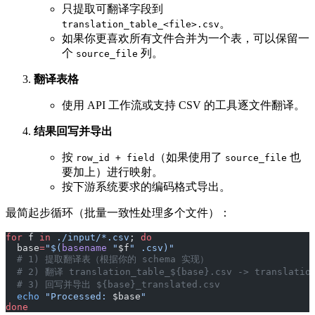
只提取可翻译字段到
。
translation_table_<file>.csv
如果你更喜欢所有文件合并为一个表，可以保留一
个
列。
source_file
翻译表格
使用 API 工作流或支持 CSV 的工具逐文件翻译。
结果回写并导出
按
（如果使用了
也
row_id + field
source_file
要加上）进行映射。
按下游系统要求的编码格式导出。
最简起步循环（批量一致性处理多个文件）：
for
 f 
in
 ./input/*.csv
; 
do
  base
=
"$(
basename
 "
$f
" .csv)"
  # 1) 提取翻译表（根据你的 schema 实现）
  # 2) 翻译 translation_table_${base}.csv -> translation
  # 3) 回写并导出 ${base}_translated.csv
  echo
 "Processed: 
$base
"
done