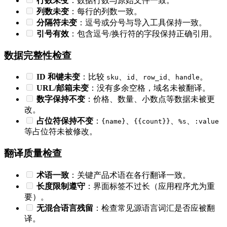
行数未变
：数据行数与原始文件一致。
列数未变
：每行的列数一致。
分隔符未变
：逗号或分号与导入工具保持一致。
引号有效
：包含逗号/换行符的字段保持正确引用。
数据完整性检查
ID 和键未变
：比较
、
、
、
。
sku
id
row_id
handle
URL/邮箱未变
：没有多余空格，域名未被翻译。
数字保持不变
：价格、数量、小数点等数据未被更
改。
占位符保持不变
：
、
、
、
{name}
{{count}}
%s
:value
等占位符未被修改。
翻译质量检查
术语一致
：关键产品术语在各行翻译一致。
长度限制遵守
：界面标签不过长（应用程序尤为重
要）。
无混合语言残留
：检查常见源语言词汇是否应被翻
译。