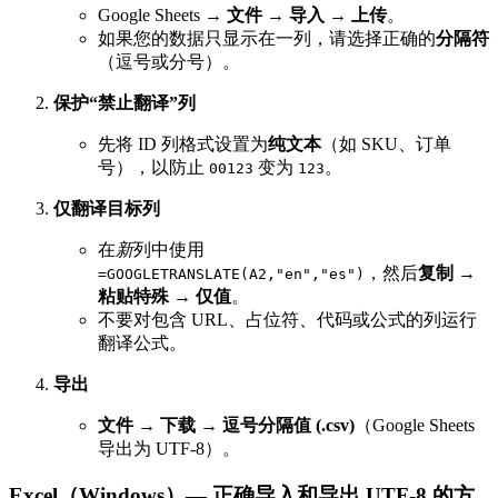
Google Sheets →
文件 → 导入 → 上传
。
如果您的数据只显示在一列，请选择正确的
分隔符
（逗号或分号）。
保护“禁止翻译”列
先将 ID 列格式设置为
纯文本
（如 SKU、订单
号），以防止
变为
。
00123
123
仅翻译目标列
在
新
列中使用
，然后
复制 →
=GOOGLETRANSLATE(A2,"en","es")
粘贴特殊 → 仅值
。
不要对包含 URL、占位符、代码或公式的列运行
翻译公式。
导出
文件 → 下载 → 逗号分隔值 (.csv)
（Google Sheets
导出为 UTF‑8）。
Excel（Windows）— 正确导入和导出 UTF‑8 的方