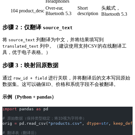
Headphones
Over-ear,
Short
头戴式，
104
product_desc
Bluetooth 5.3
description
Bluetooth 5.3
步骤 2：仅翻译
source_text
将
列翻译为中文，并将结果填写到
source_text
列中。（建议使用支持CSV的在线翻译工
translated_text
具，优于电子表格。）
步骤 3：映射回原数据
通过
进行关联，并将翻译后的文本写回原始
row_id + field
数据集。这可以确保ID、价格和系统字段不会被翻译。
示例（Python + pandas）
import
 pandas 
as
 pd
# 原始数据（保持类型稳定；将ID视为字符串）
orig 
=
 pd.read_csv(
"products.csv"
, 
dtype
=
str
, 
keep_defa
# 翻译表（翻译后）