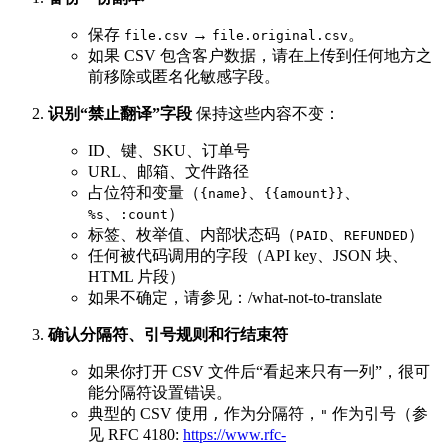
保存
→
。
file.csv
file.original.csv
如果 CSV 包含客户数据，请在上传到任何地方之
前移除或匿名化敏感字段。
识别“禁止翻译”字段
保持这些内容不变：
ID、键、SKU、订单号
URL、邮箱、文件路径
占位符和变量（
、
、
{name}
{{amount}}
、
）
%s
:count
标签、枚举值、内部状态码（
、
）
PAID
REFUNDED
任何被代码调用的字段（API key、JSON 块、
HTML 片段）
如果不确定，请参见：/what-not-to-translate
确认分隔符、引号规则和行结束符
如果你打开 CSV 文件后“看起来只有一列”，很可
能分隔符设置错误。
典型的 CSV 使用
作为分隔符，
作为引号（参
,
"
见 RFC 4180:
https://www.rfc-