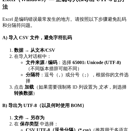
法
Excel 是编码错误最常发生的地方。请按照以下步骤避免乱码
和分隔符问题。
A) 导入 CSV 文件，避免字符乱码
数据 → 从文本/CSV
在导入对话框中：
文件来源 / 编码
：选择
65001: Unicode (UTF‑8)
（不同版本措辞可能不同）
分隔符
：逗号（
）或分号（
），根据你的文件选
,
;
择
点击
加载
（如果需要强制将 ID 列设置为
文本
，则选择
转换数据
）
B) 导出为 UTF‑8（以及何时使用 BOM）
文件 → 另存为
在
保存类型
中选择：
CSV UTF‑8（逗号分隔）(*.csv)
（推荐用于多语言