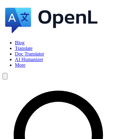
Blog
Translate
Doc Translator
AI Humanizer
More