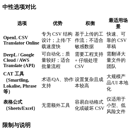
中性选项对比
最适用场
选项
优势
权衡
景
专为 CSV 结构
基于上传的工
快速、可
OpenL CSV
设计；上传/下
作流；不适合
靠的 CSV
Translator Online
载速度快
敏感数据
草稿
可自动化；质
需翻译大
需要工程支持
DeepL / Google
Cloud / AWS
量较好；适合
量文件的
+ 仔细处理
Translate (API)
批量流程
CSV
团队
CAT 工具
大规模产
术语/QA、协作
设置复杂且成
（Smartling,
品/UI 本地
支持
本较高
Lokalise, Phrase
化
等）
仅适用于
表格公式
容易自动格式
无需额外工具
小型、低
（Sheets/Excel）
化或破坏 CSV
风险文件
限制与说明