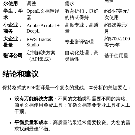
免费
尔使用
调整
需求
学生，学
OpenL文档翻译
教育折扣，良好
约$4-7美元/
术
器
的格式保持
次使用
小企业，
高度专业，高质
约$28美元/
Adobe Acrobat +
DeepL
商务
量
月
大企业，
约$700-2100
RWS Trados
专业翻译管理
Studio
批量
美元/年
定制解决方案
自动化处理，高
翻译公司
基于使用量
（API集成）
灵活性
结论和建议
保持格式的PDF翻译是一个复杂的挑战。本分析的关键要点：
没有万能解决方案
：不同的文档类型需要不同的策略。
简单文档使用免费工具；复杂文档需要专业工具和人工
干预。
平衡质量和成本
：高质量结果通常需要投资。为您的需
求找到最佳平衡。