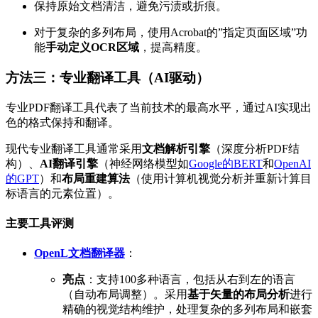
保持原始文档清洁，避免污渍或折痕。
对于复杂的多列布局，使用Acrobat的”指定页面区域”功
能
手动定义OCR区域
，提高精度。
方法三：专业翻译工具（AI驱动）
专业PDF翻译工具代表了当前技术的最高水平，通过AI实现出
色的格式保持和翻译。
现代专业翻译工具通常采用
文档解析引擎
（深度分析PDF结
构）、
AI翻译引擎
（神经网络模型如
Google的BERT
和
OpenAI
的GPT
）和
布局重建算法
（使用计算机视觉分析并重新计算目
标语言的元素位置）。
主要工具评测
OpenL文档翻译器
：
亮点
：支持100多种语言，包括从右到左的语言
（自动布局调整）。采用
基于矢量的布局分析
进行
精确的视觉结构维护，处理复杂的多列布局和嵌套