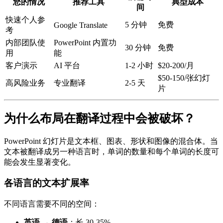
您的情况
推荐工具
典型成本
间
快速个人参
5 分钟
免费
Google Translate
考
内部团队使
PowerPoint 内置功
30 分钟
免费
用
能
客户演示
AI 平台
1-2 小时
$20-200/月
$50-150/张幻灯
高风险业务
专业翻译
2-5 天
片
为什么布局在翻译过程中会被破坏？
PowerPoint 幻灯片是文本框、图表、形状和图像的混合体。当
文本被翻译成另一种语言时，单词的数量和每个单词的长度可
能会发生显著变化。
各语言的文本扩展率
不同语言需要不同的空间：
英语 → 德语
：长 30-35%