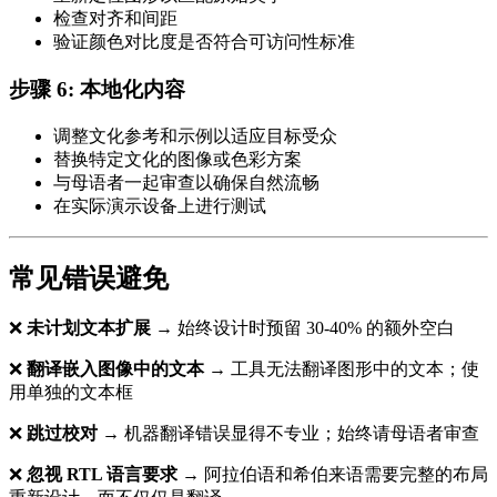
检查对齐和间距
验证颜色对比度是否符合可访问性标准
步骤 6: 本地化内容
调整文化参考和示例以适应目标受众
替换特定文化的图像或色彩方案
与母语者一起审查以确保自然流畅
在实际演示设备上进行测试
常见错误避免
❌
未计划文本扩展
→ 始终设计时预留 30-40% 的额外空白
❌
翻译嵌入图像中的文本
→ 工具无法翻译图形中的文本；使
用单独的文本框
❌
跳过校对
→ 机器翻译错误显得不专业；始终请母语者审查
❌
忽视 RTL 语言要求
→ 阿拉伯语和希伯来语需要完整的布局