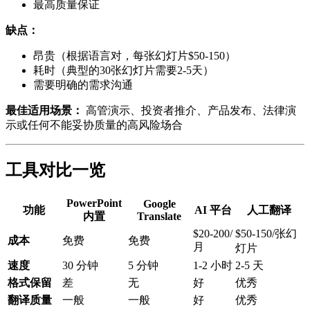
最高质量保证
缺点：
昂贵（根据语言对，每张幻灯片$50-150）
耗时（典型的30张幻灯片需要2-5天）
需要明确的需求沟通
最佳适用场景：
高管演示、投资者推介、产品发布、法律演
示或任何不能妥协质量的高风险场合
工具对比一览
PowerPoint
Google
功能
AI 平台
人工翻译
内置
Translate
$20-200/
$50-150/张幻
成本
免费
免费
月
灯片
速度
30 分钟
5 分钟
1-2 小时
2-5 天
格式保留
差
无
好
优秀
翻译质量
一般
一般
好
优秀