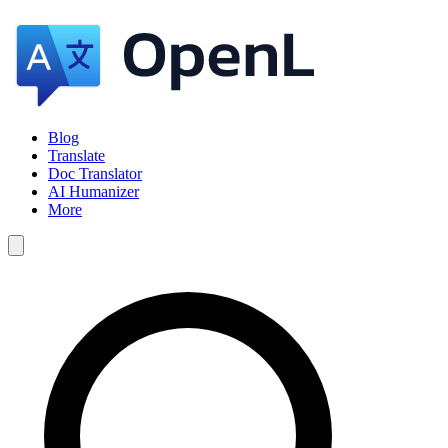
Blog
Translate
Doc Translator
AI Humanizer
More