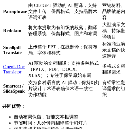
由 ChatGPT 驱动的 AI 翻译，支持
营销材料、
Pairaphrase
文件上传；保留格式；支持品牌术
品牌敏感内
语词汇表
容
大型演示文
将文本提取为有组织的段落；翻译
Redokun
稿、持续翻
管理系统；保留样式、图片和布局
译项目
标准商业演
上传整个 PPT，在线翻译；保持布
Smallpdf
示文稿的快
Translate
局、字体和样式
速翻译
AI 驱动的文档翻译；支持多种格式
多格式文档
OpenL Doc
（PPTX、PDF、DOCX、
Translator
翻译需求
XLSX）；专注于保留原始布局
支持多种语言的 AI 驱动；保持幻灯
有经常性翻
Smartcat /
片设计；术语表确保术语一致性；
译需求的组
SlideSpeak
协作功能
织
共同优势：
自动布局保留，智能文本框调整
节省时间：几分钟内翻译整个幻灯片
词汇表和术语管理确保品牌一致性