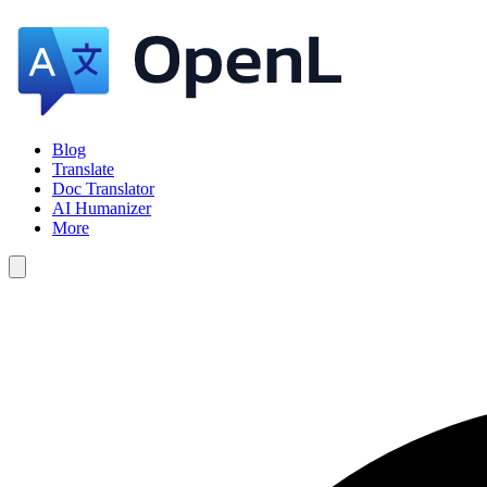
Blog
Translate
Doc Translator
AI Humanizer
More