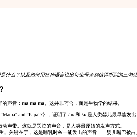
因是什么？以及如何用25种语言说出每位母亲都值得听到的三句
？
样的声音：
ma-ma-ma
。这并非巧合，而是生物学的结果。
ama” and “Papa”?》，证明了 /m/ 和 /a/ 是人类婴儿最
振动声带。这就是哭泣的声音，是人类最原始的发声方式。
生。关键在于，这是哺乳时
唯一
能发出的声音——婴儿嘴巴被占