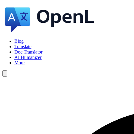
Blog
Translate
Doc Translator
AI Humanizer
More