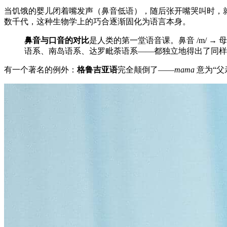
当饥饿的婴儿闭着嘴发声（鼻音低语），随后张开嘴哭叫时，就自
数千代，这种生物学上的巧合逐渐固化为语言本身。
鼻音与口音的对比
是人类的第一堂语音课。鼻音 /m/ → 母亲
语系、南岛语系、达罗毗荼语系——都独立地得出了同样
有一个著名的例外：
格鲁吉亚语
完全颠倒了——
mama
意为“父