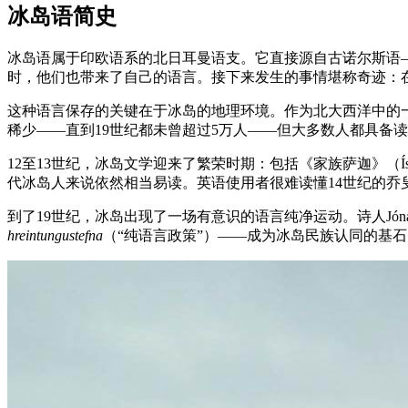
冰岛语简史
冰岛语属于印欧语系的北日耳曼语支。它直接源自古诺尔斯语—
时，他们也带来了自己的语言。接下来发生的事情堪称奇迹：
这种语言保存的关键在于冰岛的地理环境。作为北大西洋中的
稀少——直到19世纪都未曾超过5万人——但大多数人都具备
12至13世纪，冰岛文学迎来了繁荣时期：包括《家族萨迦》（Íslend
代冰岛人来说依然相当易读。英语使用者很难读懂14世纪的乔
到了19世纪，冰岛出现了一场有意识的语言纯净运动。诗人Jónas 
hreintungustefna
（“纯语言政策”）——成为冰岛民族认同的基