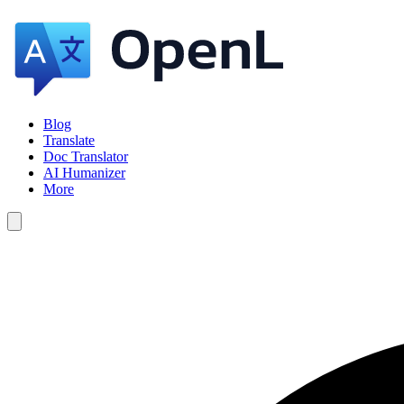
Blog
Translate
Doc Translator
AI Humanizer
More