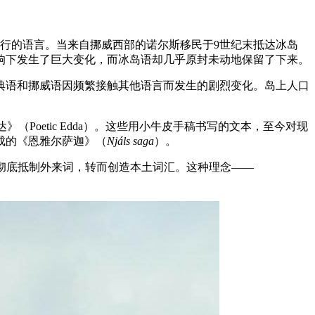
通行的语言。当来自挪威西部的诺尔斯移民于9世纪末抵达冰岛
响下发生了巨大变化，而冰岛语却几乎原封未动地保留了下来。
典语和挪威语因频繁接触其他语言而发生的剧烈变化。岛上人口
体埃达》（Poetic Edda）。这些用小牛皮手稿书写的文本，至今对现
成的《恩雅尔萨迦》（
Njáls saga
）。
导冰岛语应彻底抵制外来词，转而创造本土词汇。这种理念——