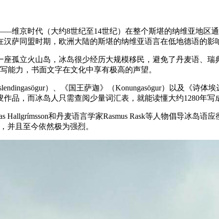
—维京时代（大约8世纪至14世纪）在整个斯堪的纳维亚地区
在汉萨同盟时期，欧洲大陆的斯堪的纳维亚语言在低地德语的影
一座孤立火山岛，冰岛很少经历大规模移民，避免了丹麦语、瑞
读写能力，书面文字在文化中享有极高的声望。
ingasögur）、《国王萨迦》（Konungasögur）以及《诗
叟作品，而冰岛人只需查阅少量词汇表，就能读懂大约1280年写
Hallgrímsson和丹麦语言学家Rasmus Rask等人物倡
石，并且至今依然极为强烈。